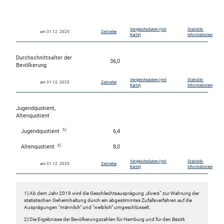
50
0
Vergleichsdaten (mit
Statistik-
am 31.12. 2025
Zeitreihe
Karte)
Informationen
Durchschnittsalter der
36,0
Bevölkerung
Vergleichsdaten (mit
Statistik-
am 31.12. 2025
Zeitreihe
Karte)
Informationen
Jugendquotient,
Altenquotient
5)
Jugendquotient
6,4
6)
Altenquotient
8,0
Vergleichsdaten (mit
Statistik-
am 31.12. 2025
Zeitreihe
Karte)
Informationen
1) Ab dem Jahr 2019 wird die Geschlechtsausprägung „divers“ zur Wahrung der
statistischen Geheimhaltung durch ein abgestimmtes Zufallsverfahren auf die
Ausprägungen "männlich" und "weiblich" umgeschlüsselt.
2) Die Ergebnisse der Bevölkerungszahlen für Hamburg und für den Bezirk