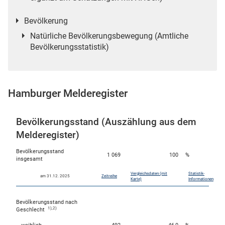
n
Bevölkerung
Natürliche Bevölkerungsbewegung (Amtliche
Bevölkerungsstatistik)
Hamburger Melderegister
Bevölkerungsstand (Auszählung aus dem
stätige (Mikrozensus)
Melderegister)
Bevölkerungsstand
1 069
100
%
insgesamt
Vergleichsdaten (mit
Statistik-
am 31.12. 2025
Zeitreihe
Karte)
Informationen
Bevölkerungsstand nach
1),2)
Geschlecht