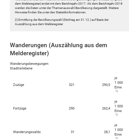
dem Melderegister) endet mit dem Berichtsjahr 2017. Ab dem Berichtsjahr 2018
werden die Daten unter der Themenauswahl Bevölkerung dargestellt. Weitere
Hinweise finden Sie unter den Statistikinformationen.
2) Ermittlung der Bevölkerungszahl (Stichtag am 31.12.) auf Basis der
Auszählung aus dem Melderegister
Wanderungen (Auszählung aus dem
Melderegister)
Wanderungsbewegungen
Stadtteilebene
je
1 000
Zuzüge
321
290,5
Einw.
1)
je
1 000
Fortzüge
290
262,4
Einw.
1)
je
1 000
Wanderungssaldo
31
28,1
Einw.
1)