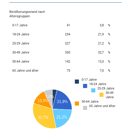
Bevölkerungsstand nach
Altersgruppen
0-17 Jahre
41
3,8
%
18-24 Jahre
234
21,9
%
25-29 Jahre
227
21,2
%
30-49 Jahre
350
32,7
%
50-64 Jahre
142
13,3
%
65 Jahre und älter
75
7,0
%
0-17 Jahre
18-24 Jahre
350
25-29 Jahre
30-49
300
7,0%
Jahre
13,3%
21,9%
250
50-64 Jahre
65 Jahre und älter
200
21,2%
32,7%
150
100