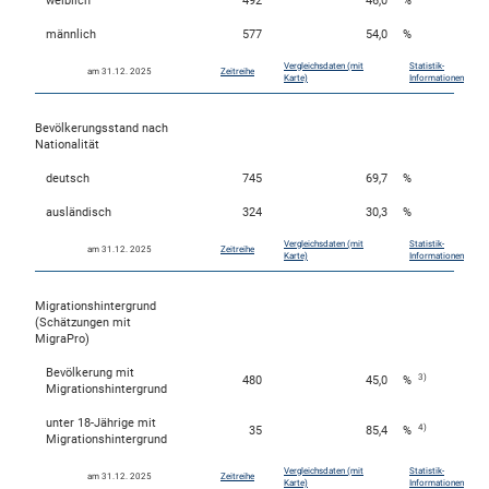
weiblich
492
46,0
%
männlich
577
54,0
%
Vergleichsdaten (mit
Statistik-
am 31.12. 2025
Zeitreihe
skosten
Karte)
Informationen
Bevölkerungsstand nach
Nationalität
deutsch
745
69,7
%
ausländisch
324
30,3
%
Vergleichsdaten (mit
Statistik-
am 31.12. 2025
Zeitreihe
Karte)
Informationen
n
Migrationshintergrund
(Schätzungen mit
MigraPro)
nst
Bevölkerung mit
3)
480
45,0
%
Migrationshintergrund
unter 18-Jährige mit
4)
35
85,4
%
Migrationshintergrund
Vergleichsdaten (mit
Statistik-
am 31.12. 2025
Zeitreihe
Karte)
Informationen