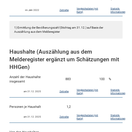
Vergleichsdaten (mit
Statistik-
im Jahr 2022
Zeitreihe
Karte)
Informationen
1) Ermittlung der Bevölkerungszahl (Stichtag am 31.12.) auf Basis der
Auszählung aus dem Melderegister
Haushalte (Auszählung aus dem
Melderegister ergänzt um Schätzungen mit
HHGen)
Anzahl der Haushalte
883
100
%
insgesamt
Vergleichsdaten (mit
Statistik-
am 31.12. 2025
Zeitreihe
Karte)
Informationen
Personen je Haushalt
1,2
Vergleichsdaten (mit
Statistik-
am 31.12. 2025
Zeitreihe
Karte)
Informationen