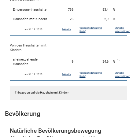
Von den Haushalten
Einpersonenhaushalte
736
83,4
%
Haushalte mit Kindern
26
2,9
%
Vergleichsdaten (mit
Statistik-
am 31.12. 2025
Zeitreihe
Karte)
Informationen
Von den Haushalten mit
Kindern
alleinerziehende
1)
9
34,6
%
Haushalte
Vergleichsdaten (mit
Statistik-
am 31.12. 2025
Zeitreihe
Karte)
Informationen
1) bezogen auf die Haushalte mit Kindern
Bevölkerung
Natürliche Bevölkerungsbewegung