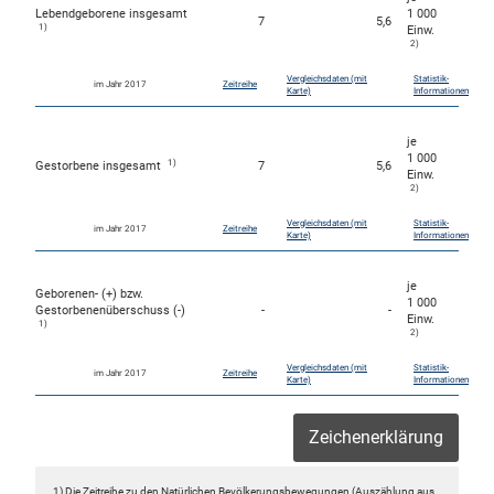
Lebendgeborene insgesamt
1 000
7
5,6
1)
Einw.
2)
Vergleichsdaten (mit
Statistik-
im Jahr 2017
Zeitreihe
Karte)
Informationen
je
1 000
1)
Gestorbene insgesamt
7
5,6
Einw.
2)
Vergleichsdaten (mit
Statistik-
im Jahr 2017
Zeitreihe
Karte)
Informationen
je
Geborenen- (+) bzw.
1 000
Gestorbenenüberschuss (-)
-
-
Einw.
1)
2)
Vergleichsdaten (mit
Statistik-
im Jahr 2017
Zeitreihe
Karte)
Informationen
Zeichenerklärung
1) Die Zeitreihe zu den Natürlichen Bevölkerungsbewegungen (Auszählung aus