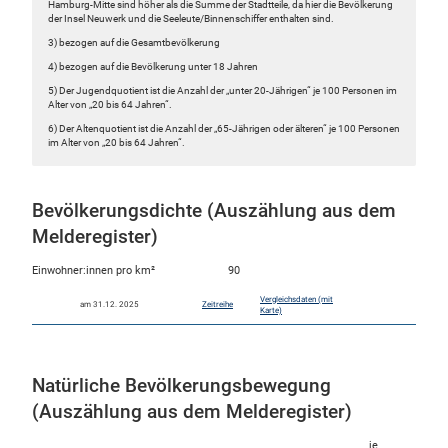
Hamburg-Mitte sind höher als die Summe der Stadtteile, da hier die Bevölkerung
der Insel Neuwerk und die Seeleute/Binnenschiffer enthalten sind.
3) bezogen auf die Gesamtbevölkerung
4) bezogen auf die Bevölkerung unter 18 Jahren
5) Der Jugendquotient ist die Anzahl der „unter 20-Jährigen“ je 100 Personen im
Alter von „20 bis 64 Jahren“.
6) Der Altenquotient ist die Anzahl der „65-Jährigen oder älteren“ je 100 Personen
im Alter von „20 bis 64 Jahren“.
Bevölkerungsdichte (Auszählung aus dem
Melderegister)
Einwohner:innen pro km²
90
Vergleichsdaten (mit
am 31.12. 2025
Zeitreihe
Karte)
Natürliche Bevölkerungsbewegung
(Auszählung aus dem Melderegister)
je