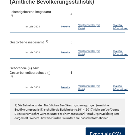
(Amtliche Bevölkerungsstatistik)
Lebendgeborene insgesamt
4
1)
Vergleichsdaten (mit
Statistik-
im Jahr 2024
Zeitreihe
Karte)
Informationen
1)
Gestorbene insgesamt
5
Vergleichsdaten (mit
Statistik-
im Jahr 2024
Zeitreihe
Karte)
Informationen
Geborenen- (+) bzw.
Gestorbenenüberschuss (-)
-1
1)
Vergleichsdaten (mit
Statistik-
im Jahr 2024
Zeitreihe
Karte)
Informationen
1) Die Zeitreihe zu den Natürlichen Bevölkerungsbewegungen (Amtliche
Bevölkerungsstatistik) steht für die Berichtsjahre 2014-2017 nicht zur Verfügung.
Diese Berichtsjahre werden unter der Themenauswahl Hamburger Melderegister
dargestellt. Weitere Hinweise finden Sie unter den Statistikinformationen.
Export als CSV