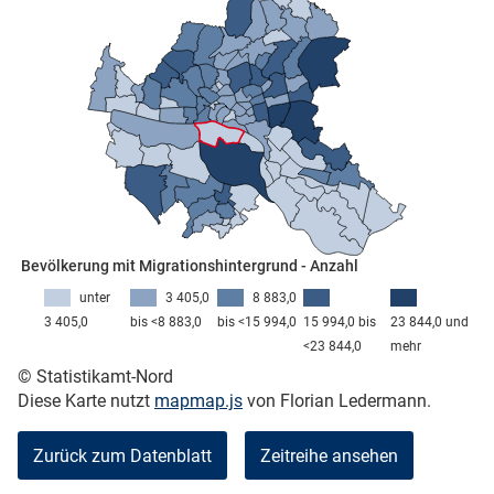
skosten
Bevölkerung mit Migrationshintergrund - Anzahl
n
unter
3 405,0
8 883,0
3 405,0
bis <8 883,0
bis <15 994,0
15 994,0 bis
23 844,0 und
<23 844,0
mehr
nst
© Statistikamt-Nord
Diese Karte nutzt
mapmap.js
von Florian Ledermann.
Zurück zum Datenblatt
Zeitreihe ansehen