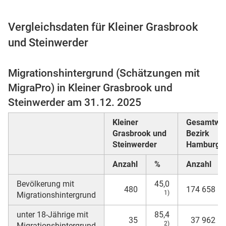
Vergleichsdaten für Kleiner Grasbrook
und Steinwerder
 Karten
Migrationshintergrund (Schätzungen mit
MigraPro) in Kleiner Grasbrook und
Steinwerder am 31.12. 2025
Kleiner
Gesamtwe
Grasbrook und
Bezirk
Steinwerder
Hamburg-M
Anzahl
%
Anzahl
Bevölkerung mit
45,0
480
174 658
1)
Migrationshintergrund
unter 18-Jährige mit
85,4
35
37 962
2)
Migrationshintergrund