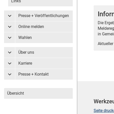
Links
Infor
Presse + Veröffentlichungen
Untermenü Presse + Veröffentlichungen
Die Erge
Online melden
Meldereg
Untermenü Online melden
in Gemei
Wahlen
Untermenü Wahlen
Aktueller
Über uns
Untermenü Über uns
Karriere
Untermenü Karriere
Presse + Kontakt
Untermenü Presse + Kontakt
Übersicht
Werkze
Seite druc