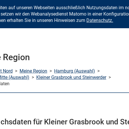
eiten auf unseren Webseiten ausschließlich Nutzungsdaten im
Zum Inhalt springen
setzen wir den Webanalysedienst Matomo in einer Konfiguration 
nen erhalten Sie in unseren Hinweisen zum
Datenschutz.
 Region
mt Nord
>
Meine Region
>
Hamburg (Auswahl)
>
tte (Auswahl)
>
Kleiner Grasbrook und Steinwerder
>
daten
ichsdaten für Kleiner Grasbrook und S