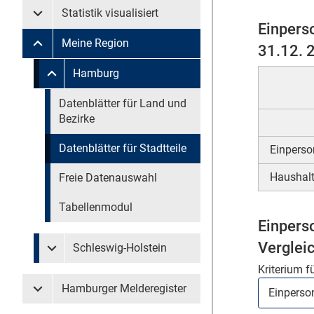
Statistik visualisiert
Untermenü Statistik visualisiert
Einpers
Meine Region
31.12. 
Untermenü Meine Region
Untermenü überspringen
Hamburg
Untermenü Meine Region Hamburg
Untermenü überspringen
Datenblätter für Land und
Bezirke
Datenblätter für Stadtteile
Einperso
Haushalt
Freie Datenauswahl
Tabellenmodul
Einpers
Verglei
Schleswig-Holstein
Untermenü Meine Region Schleswig-Holstein
Kriterium f
Hamburger Melderegister
Untermenü Hamburger Melderegister