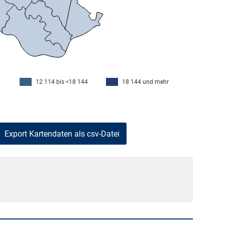
12 114 bis <18 144
18 144 und mehr