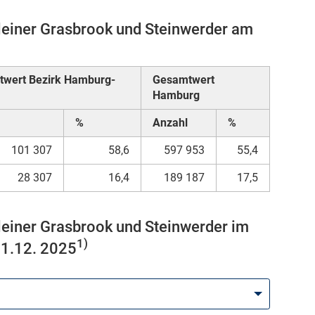
leiner Grasbrook und Steinwerder am
wert Bezirk Hamburg-
Gesamtwert
Hamburg
%
Anzahl
%
101 307
58,6
597 953
55,4
28 307
16,4
189 187
17,5
leiner Grasbrook und Steinwerder im
1)
31.12. 2025