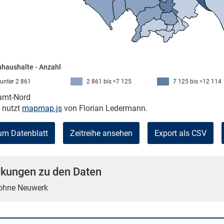
haushalte - Anzahl
unter 2 861
2 861 bis <7 125
7 125 bis <12 114
kamt-Nord
e nutzt
mapmap.js
von Florian Ledermann.
um Datenblatt
Zeitreihe ansehen
Export als CSV
kungen zu den Daten
 ohne Neuwerk