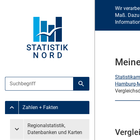
Wir verarb
Maß. Dazu 
Informatio
Meine
Statistika
Suche
Hamburg-Mi
Suche starten
Vergleichs
Zahlen + Fakten
Untermenü Zahlen + Fakten
Untermenü überspringen
Regionalstatistik,
Vergle
Untermenü Regionalstatistik, Datenbanken und Karten
Datenbanken und Karten