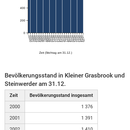
n
400
200
0
2000
2001
2002
2003
2004
2005
2006
2007
2008
2009
2010
2011
2012
2013
2014
2015
2016
2017
2018
2019
2020
2021
2022
2023
2024
2025
Zeit (Stichtag am 31.12.)
stätige (Mikrozensus)
Bevölkerungsstand in Kleiner Grasbrook und
Steinwerder am 31.12.
Zeit
Bevölkerungsstand insgesamt
2000
1 376
2001
1 391
2002
1 410