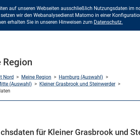
eiten auf unseren Webseiten ausschließlich Nutzungsdaten im
Zum Inhalt springen
setzen wir den Webanalysedienst Matomo in einer Konfiguration 
nen erhalten Sie in unseren Hinweisen zum
Datenschutz.
 Region
mt Nord
>
Meine Region
>
Hamburg (Auswahl)
>
tte (Auswahl)
>
Kleiner Grasbrook und Steinwerder
>
daten
ichsdaten für Kleiner Grasbrook und S