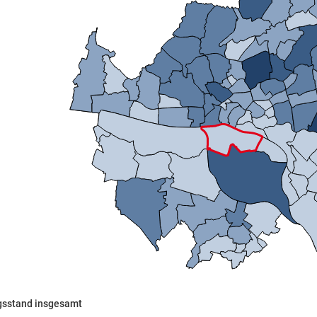
Mikrozensus)
gsstand insgesamt