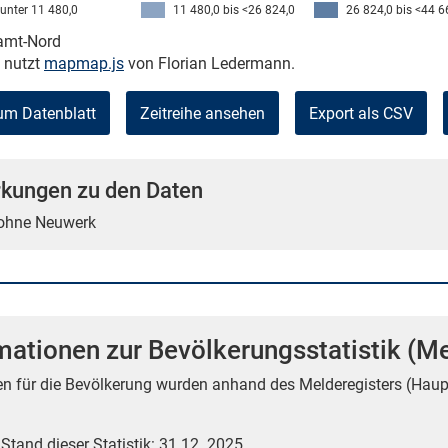
unter 11 480,0
11 480,0 bis <26 824,0
26 824,0 bis <44 6
kamt-Nord
e nutzt
mapmap.js
von Florian Ledermann.
um Datenblatt
Zeitreihe ansehen
Export als CSV
kungen zu den Daten
 ohne Neuwerk
mationen zur Bevölkerungsstatistik (Me
en für die Bevölkerung wurden anhand des Melderegisters (Haup
 Stand dieser Statistik: 31.12. 2025.