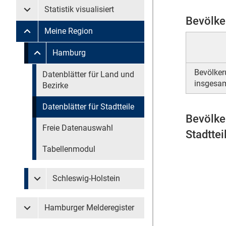
Statistik visualisiert
Untermenü Statistik visualisiert
Bevölke
Meine Region
Untermenü Meine Region
Untermenü überspringen
Hamburg
Untermenü Meine Region Hamburg
Bevölke
Untermenü überspringen
Datenblätter für Land und
insgesa
Bezirke
Datenblätter für Stadtteile
Bevölke
Freie Datenauswahl
Stadtte
Tabellenmodul
Schleswig-Holstein
Untermenü Meine Region Schleswig-Holstein
Hamburger Melderegister
Untermenü Hamburger Melderegister