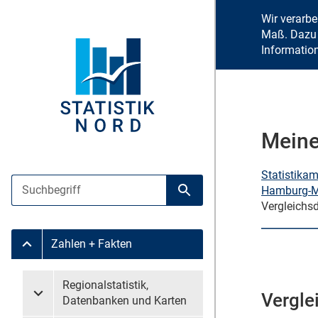
Wir verarb
Maß. Dazu 
Informatio
Meine
Statistika
Suche
Hamburg-Mi
Suche starten
Vergleichs
Zahlen + Fakten
Untermenü Zahlen + Fakten
Untermenü überspringen
Regionalstatistik,
Vergle
Untermenü Regionalstatistik, Datenbanken und Karten
Datenbanken und Karten