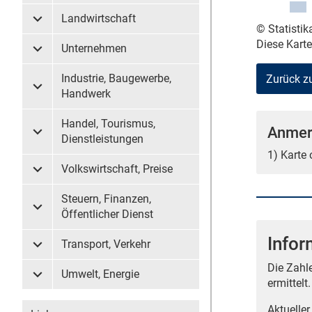
Landwirtschaft
Untermenü Landwirtschaft
© Statisti
Diese Kart
Unternehmen
Untermenü Unternehmen
Industrie, Baugewerbe,
Zurück z
Untermenü Industrie, Baugewerbe, Handwerk
Handwerk
Handel, Tourismus,
Anmer
Untermenü Handel, Tourismus, Dienstleistungen
Dienstleistungen
1) Karte
Volkswirtschaft, Preise
Untermenü Volkswirtschaft, Preise
Steuern, Finanzen,
Untermenü Steuern, Finanzen, Öffentlicher Dienst
Öffentlicher Dienst
Infor
Transport, Verkehr
Untermenü Transport, Verkehr
Die Zahl
Umwelt, Energie
Untermenü Umwelt, Energie
ermittelt.
Aktueller