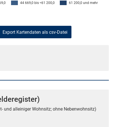
69,0
44 669,0 bis <61 200,0
61 200,0 und mehr
lderegister)
t- und alleiniger Wohnsitz; ohne Nebenwohnsitz)