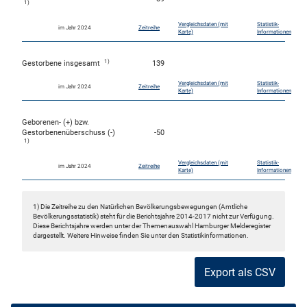
1)
Vergleichsdaten (mit
Statistik-
im Jahr 2024
Zeitreihe
Karte)
Informationen
1)
Gestorbene insgesamt
139
Vergleichsdaten (mit
Statistik-
im Jahr 2024
Zeitreihe
Karte)
Informationen
Geborenen- (+) bzw.
Gestorbenenüberschuss (-)
-50
1)
Vergleichsdaten (mit
Statistik-
im Jahr 2024
Zeitreihe
Karte)
Informationen
1) Die Zeitreihe zu den Natürlichen Bevölkerungsbewegungen (Amtliche
Bevölkerungsstatistik) steht für die Berichtsjahre 2014-2017 nicht zur Verfügung.
Diese Berichtsjahre werden unter der Themenauswahl Hamburger Melderegister
dargestellt. Weitere Hinweise finden Sie unter den Statistikinformationen.
Export als CSV