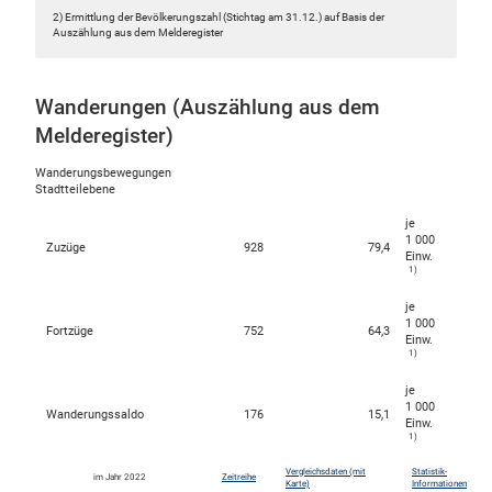
2) Ermittlung der Bevölkerungszahl (Stichtag am 31.12.) auf Basis der
Auszählung aus dem Melderegister
Wanderungen (Auszählung aus dem
Melderegister)
Wanderungsbewegungen
Stadtteilebene
je
1 000
Zuzüge
928
79,4
Einw.
1)
je
1 000
Fortzüge
752
64,3
Einw.
1)
je
1 000
Wanderungssaldo
176
15,1
Einw.
1)
Vergleichsdaten (mit
Statistik-
im Jahr 2022
Zeitreihe
Karte)
Informationen