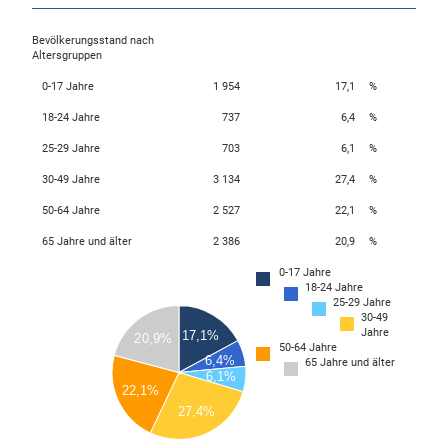
Bevölkerungsstand nach
Altersgruppen
0-17 Jahre
1 954
17,1
%
18-24 Jahre
737
6,4
%
25-29 Jahre
703
6,1
%
30-49 Jahre
3 134
27,4
%
50-64 Jahre
2 527
22,1
%
65 Jahre und älter
2 386
20,9
%
0-17 Jahre
3200
18-24 Jahre
3000
25-29 Jahre
2800
30-49
2600
Jahre
17,1%
20,9%
2400
50-64 Jahre
2200
6,4%
65 Jahre und älter
2000
6,1%
1800
22,1%
1600
27,4%
1400
1200
1000