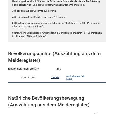
Hamburg-Mitte sind höher als die Summe der Stadtteile, da hier die Bevölkerung
der Insel Neuwerk und die Seeleute/Binnenschiffer enthalten sind.
3) bezogen auf die Gesamtbevölkerung
4) bezogen auf die Bevölkerung unter 18 Jahren
5) Der Jugendquotient ist die Anzahl der „unter 20-Jährigen“ je 100 Personen im
Alter von „20 bis 64 Jahren“.
6) Der Altenquotient ist die Anzahl der „65-Jährigen oder älteren“ je 100 Personen
im Alter von „20 bis 64 Jahren“.
Bevölkerungsdichte (Auszählung aus dem
Melderegister)
Einwohner:innen pro km²
389
Vergleichsdaten (mit
am 31.12. 2025
Zeitreihe
Karte)
Natürliche Bevölkerungsbewegung
(Auszählung aus dem Melderegister)
je