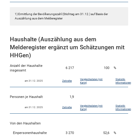
1) Ermittlung der Bevölkerungszahl (Stichtag am 31.12.) auf Basis der
Auszählung aus dem Melderegister
Haushalte (Auszählung aus dem
Melderegister ergänzt um Schätzungen mit
HHGen)
Anzahl der Haushalte
6 217
100
%
insgesamt
Vergleichsdaten (mit
Statistik-
am 31.12. 2025
Zeitreihe
Karte)
Informationen
Personen je Haushalt
1,9
Vergleichsdaten (mit
Statistik-
am 31.12. 2025
Zeitreihe
Karte)
Informationen
Von den Haushalten
Einpersonenhaushalte
3 270
52,6
%