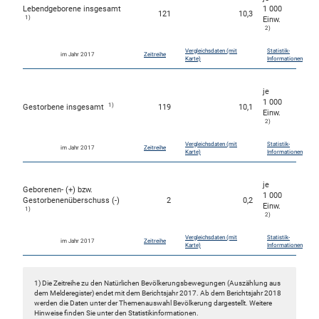
Lebendgeborene insgesamt
1 000
121
10,3
1)
Einw.
2)
Vergleichsdaten (mit
Statistik-
im Jahr 2017
Zeitreihe
Karte)
Informationen
je
1 000
1)
Gestorbene insgesamt
119
10,1
Einw.
2)
Vergleichsdaten (mit
Statistik-
im Jahr 2017
Zeitreihe
Karte)
Informationen
je
Geborenen- (+) bzw.
1 000
Gestorbenenüberschuss (-)
2
0,2
Einw.
1)
2)
Vergleichsdaten (mit
Statistik-
im Jahr 2017
Zeitreihe
Karte)
Informationen
1) Die Zeitreihe zu den Natürlichen Bevölkerungsbewegungen (Auszählung aus
dem Melderegister) endet mit dem Berichtsjahr 2017. Ab dem Berichtsjahr 2018
werden die Daten unter der Themenauswahl Bevölkerung dargestellt. Weitere
Hinweise finden Sie unter den Statistikinformationen.