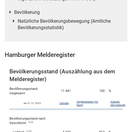
n
Bevölkerung
Natürliche Bevölkerungsbewegung (Amtliche
Bevölkerungsstatistik)
Hamburger Melderegister
Bevölkerungsstand (Auszählung aus dem
stätige (Mikrozensus)
Melderegister)
Bevölkerungsstand
11 441
100
%
insgesamt
Vergleichsdaten (mit
Statistik-
am 31.12. 2025
Zeitreihe
Karte)
Informationen
Bevölkerungsstand nach
1),2)
Geschlecht
1),2)