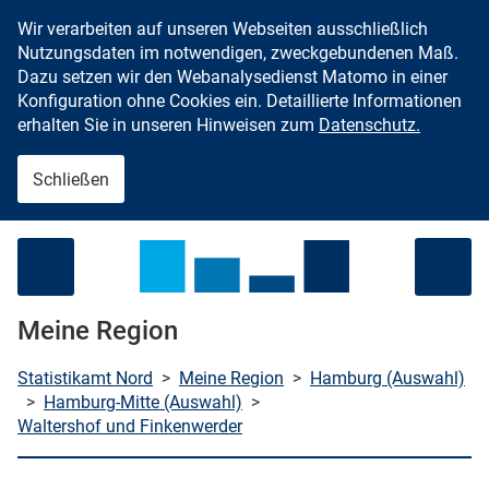
Wir verarbeiten auf unseren Webseiten ausschließlich
Zum Inhalt springen
Nutzungsdaten im notwendigen, zweckgebundenen Maß.
Dazu setzen wir den Webanalysedienst Matomo in einer
Konfiguration ohne Cookies ein. Detaillierte Informationen
erhalten Sie in unseren Hinweisen zum
Datenschutz.
Schließen
Menü öffnen
Meine Region
Statistikamt Nord
>
Meine Region
>
Hamburg (Auswahl)
>
Hamburg-Mitte (Auswahl)
>
Waltershof und Finkenwerder
che starten