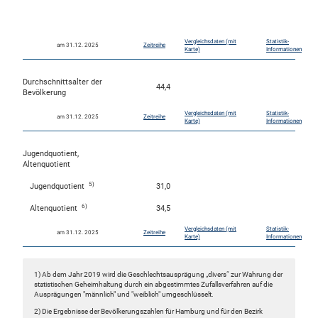
800
600
0
Vergleichsdaten (mit
Statistik-
am 31.12. 2025
Zeitreihe
Karte)
Informationen
Durchschnittsalter der
44,4
Bevölkerung
Vergleichsdaten (mit
Statistik-
am 31.12. 2025
Zeitreihe
Karte)
Informationen
Jugendquotient,
Altenquotient
5)
Jugendquotient
31,0
6)
Altenquotient
34,5
Vergleichsdaten (mit
Statistik-
am 31.12. 2025
Zeitreihe
Karte)
Informationen
1) Ab dem Jahr 2019 wird die Geschlechtsausprägung „divers“ zur Wahrung der
statistischen Geheimhaltung durch ein abgestimmtes Zufallsverfahren auf die
Ausprägungen "männlich" und "weiblich" umgeschlüsselt.
2) Die Ergebnisse der Bevölkerungszahlen für Hamburg und für den Bezirk