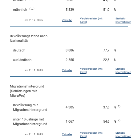
weiblich
5 602
49,0
%
1),2)
männlich
5 839
51,0
%
Vergleichsdaten (mit
Statistik-
am 31.12. 2025
Zeitreihe
skosten
Karte)
Informationen
Bevölkerungsstand nach
Nationalität
deutsch
8 886
77,7
%
ausländisch
2 555
22,3
%
Vergleichsdaten (mit
Statistik-
am 31.12. 2025
Zeitreihe
Karte)
Informationen
n
Migrationshintergrund
(Schätzungen mit
MigraPro)
nst
Bevölkerung mit
3)
4 305
37,6
%
Migrationshintergrund
unter 18-Jährige mit
4)
1 067
54,6
%
Migrationshintergrund
Vergleichsdaten (mit
Statistik-
am 31.12. 2025
Zeitreihe
Karte)
Informationen