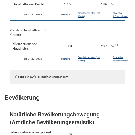
Haushalte mit Kindern
1 155
18,6
%
Vergleichsdaten (mit
Statistik-
am 31.12. 2025
Zeitreihe
Karte)
Informationen
Von den Haushalten mit
Kindern
alleinerziehende
1)
331
28,7
%
Haushalte
Vergleichsdaten (mit
Statistik-
am 31.12. 2025
Zeitreihe
Karte)
Informationen
1) bezogen auf die Haushalte mit Kindern
Bevölkerung
Natürliche Bevölkerungsbewegung
(Amtliche Bevölkerungsstatistik)
Lebendgeborene insgesamt
89