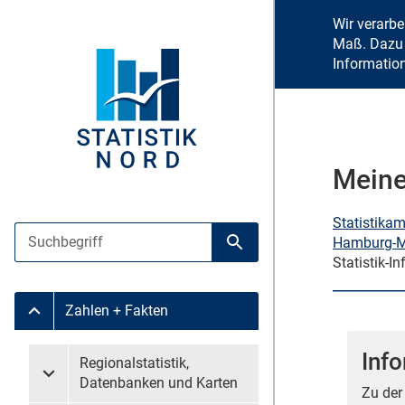
Wir verarb
Maß. Dazu 
Informatio
Meine
Statistika
Suche
Hamburg-Mi
Suche starten
Statistik-In
Zahlen + Fakten
Untermenü Zahlen + Fakten
Inf
Untermenü überspringen
Regionalstatistik,
Untermenü Regionalstatistik, Datenbanken und Karten
Datenbanken und Karten
Zu der