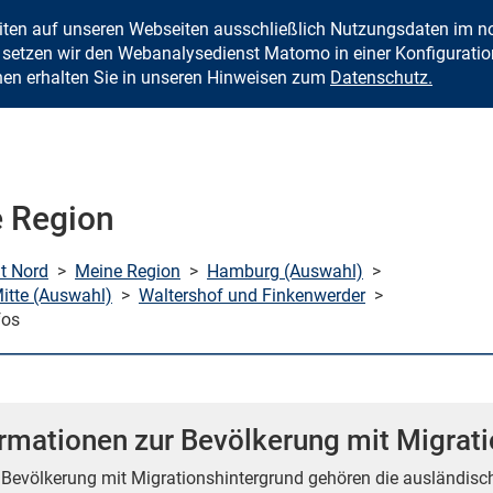
eiten auf unseren Webseiten ausschließlich Nutzungsdaten im
Zum Inhalt springen
setzen wir den Webanalysedienst Matomo in einer Konfiguration 
nen erhalten Sie in unseren Hinweisen zum
Datenschutz.
 Region
mt Nord
>
Meine Region
>
Hamburg (Auswahl)
>
tte (Auswahl)
>
Waltershof und Finkenwerder
>
fos
ormationen zur Bevölkerung mit Migrat
 Bevölkerung mit Migrationshintergrund gehören die ausländisc