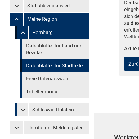
Deutsc
Statistik visualisiert
Untermenü Statistik visualisiert
eingeb
sich d
Meine Region
Untermenü Meine Region
zu die
erfüll
Untermenü überspringen
Hamburg
Untermenü Meine Region Hamburg
Weltkr
Untermenü überspringen
Datenblätter für Land und
Aktuell
Bezirke
Zurü
Datenblätter für Stadtteile
Freie Datenauswahl
Tabellenmodul
Schleswig-Holstein
Untermenü Meine Region Schleswig-Holstein
Hamburger Melderegister
Untermenü Hamburger Melderegister
Werkze