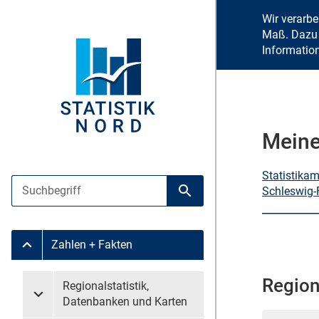
Wir verarb
Maß. Dazu 
Informatio
Meine
Statistika
Suche
Schleswig-
Suche starten
Zahlen + Fakten
Untermenü Zahlen + Fakten
Region
Untermenü überspringen
Regionalstatistik,
Untermenü Regionalstatistik, Datenbanken und Karten
Datenbanken und Karten