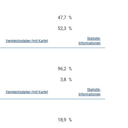
47,7
%
52,3
%
Statistik-
Vergleichsdaten (mit Karte)
Informationen
96,2
%
3,8
%
Statistik-
Vergleichsdaten (mit Karte)
Informationen
18,9
%