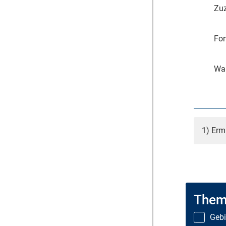
Zuz
For
Wa
1) Erm
Them
Gebi