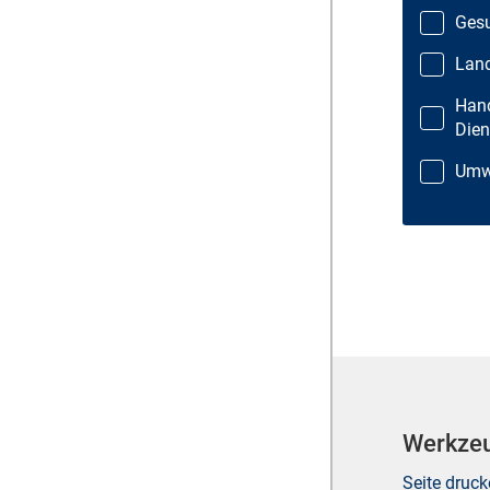
Gesu
Land
Hand
Dien
Umwe
Werkze
Seite druc