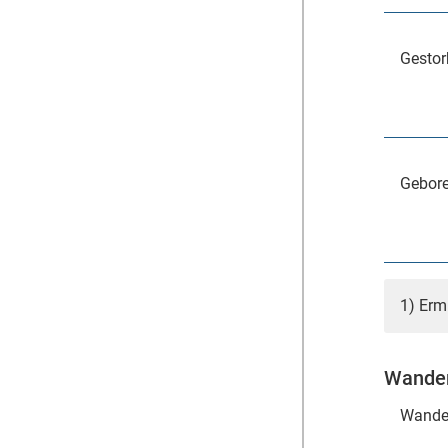
Gestor
Gebore
1) Erm
Wander
Wande