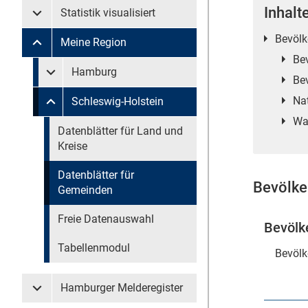
Inhalt
Statistik visualisiert
Untermenü Statistik visualisiert
Bevölk
Meine Region
Untermenü Meine Region
Be
Untermenü überspringen
Hamburg
Untermenü Meine Region Hamburg
Be
Na
Schleswig-Holstein
Untermenü Meine Region Schleswig-Holstein
Wa
Untermenü überspringen
Datenblätter für Land und
Kreise
Datenblätter für
Bevölke
Gemeinden
Freie Datenauswahl
Bevölk
Tabellenmodul
Bevölk
Hamburger Melderegister
Untermenü Hamburger Melderegister