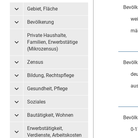
Bevölk
Gebiet, Fläche
Untermenü Gebiet, Fläche
wei
Bevölkerung
Untermenü Bevölkerung
mä
Private Haushalte,
Familien, Erwerbstätige
Untermenü Private Haushalte, Familien, Erwerbstätige (
(Mikrozensus)
Zensus
Bevölk
Untermenü Zensus
deu
Bildung, Rechtspflege
Untermenü Bildung, Rechtspflege
aus
Gesundheit, Pflege
Untermenü Gesundheit, Pflege
Soziales
Untermenü Soziales
Bautätigkeit, Wohnen
Bevölk
Untermenü Bautätigkeit, Wohnen
Erwerbstätigkeit,
0-1
Untermenü Erwerbstätigkeit, Verdienste, Arbeitskosten
Verdienste, Arbeitskosten