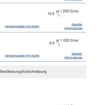
je 1 000 Einw.
10,5
1)
Statistik-
Vergleichsdaten (mit Karte)
Informationen
je 1 000 Einw.
-0,4
1)
Statistik-
Vergleichsdaten (mit Karte)
Informationen
r Bevölkerungsfortschreibung