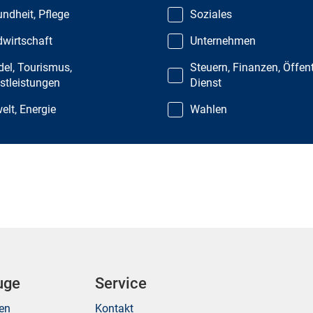
ndheit, Pflege
Soziales
wirtschaft
Unternehmen
el, Tourismus,
Steuern, Finanzen, Öffent
stleistungen
Dienst
lt, Energie
Wahlen
uge
Service
ken
Kontakt