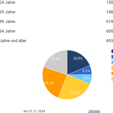
24 Jahre
150
29 Jahre
148
49 Jahre
619
64 Jahre
600
Jahre und älter
493
650
600
18,9%
19,9%
550
500
450
6,1%
400
6,0%
350
24,2%
300
250
25,0%
200
150
0
am 31.12. 2024
Zeitreihe