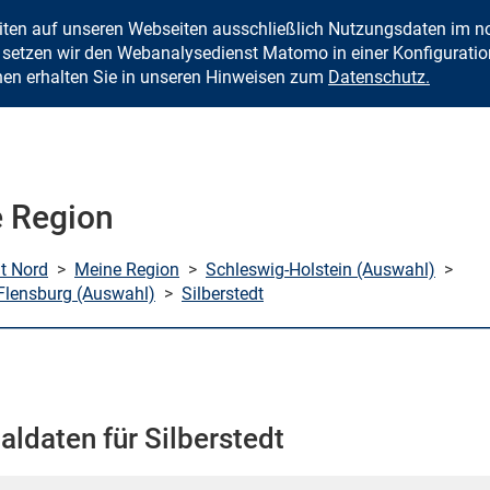
eiten auf unseren Webseiten ausschließlich Nutzungsdaten im
Zum Inhalt springen
setzen wir den Webanalysedienst Matomo in einer Konfiguration 
nen erhalten Sie in unseren Hinweisen zum
Datenschutz.
 Region
mt Nord
>
Meine Region
>
Schleswig-Holstein (Auswahl)
>
Flensburg (Auswahl)
>
Silberstedt
aldaten für Silberstedt