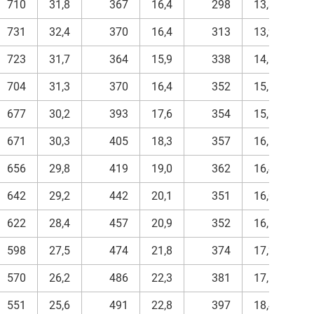
710
31,8
367
16,4
298
13,3
2
731
32,4
370
16,4
313
13,9
2
723
31,7
364
15,9
338
14,8
2
704
31,3
370
16,4
352
15,6
2
677
30,2
393
17,6
354
15,8
2
671
30,3
405
18,3
357
16,1
2
656
29,8
419
19,0
362
16,4
2
642
29,2
442
20,1
351
16,0
2
622
28,4
457
20,9
352
16,1
2
598
27,5
474
21,8
374
17,2
2
570
26,2
486
22,3
381
17,5
2
551
25,6
491
22,8
397
18,4
2