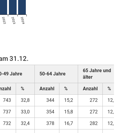
2022
2023
2024
 am 31.12.
65 Jahre und
0-49 Jahre
50-64 Jahre
In
älter
nzahl
%
Anzahl
%
Anzahl
%
An
743
32,8
344
15,2
272
12,0
2
737
33,0
354
15,8
272
12,2
2
732
32,4
378
16,7
282
12,5
2