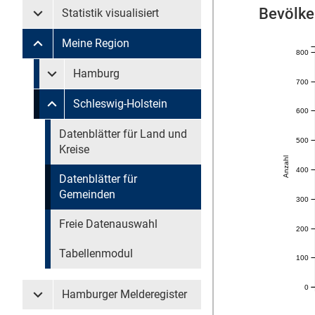
Bevölke
Statistik visualisiert
Untermenü Statistik visualisiert
Meine Region
Untermenü Meine Region
800
Untermenü überspringen
Hamburg
Untermenü Meine Region Hamburg
700
Schleswig-Holstein
Untermenü Meine Region Schleswig-Holstein
600
Untermenü überspringen
Datenblätter für Land und
500
Kreise
Anzahl
400
Datenblätter für
Gemeinden
300
Freie Datenauswahl
200
Tabellenmodul
100
0
Hamburger Melderegister
Untermenü Hamburger Melderegister