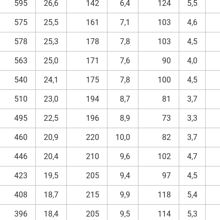
595
26,6
142
6,4
124
5,5
575
25,5
161
7,1
103
4,6
578
25,3
178
7,8
103
4,5
563
25,0
171
7,6
90
4,0
540
24,1
175
7,8
100
4,5
510
23,0
194
8,7
81
3,7
495
22,5
196
8,9
73
3,3
460
20,9
220
10,0
82
3,7
446
20,4
210
9,6
102
4,7
423
19,5
205
9,4
97
4,5
408
18,7
215
9,9
118
5,4
396
18,4
205
9,5
114
5,3