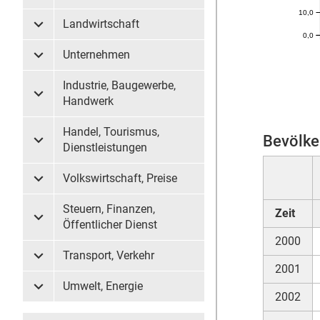
10,0
Landwirtschaft
Untermenü Landwirtschaft
0,0
Unternehmen
Untermenü Unternehmen
Industrie, Baugewerbe,
Untermenü Industrie, Baugewerbe, Handwerk
Handwerk
Handel, Tourismus,
Bevölke
Untermenü Handel, Tourismus, Dienstleistungen
Dienstleistungen
Volkswirtschaft, Preise
Untermenü Volkswirtschaft, Preise
Steuern, Finanzen,
Zeit
Untermenü Steuern, Finanzen, Öffentlicher Dienst
Öffentlicher Dienst
2000
Transport, Verkehr
Untermenü Transport, Verkehr
2001
Umwelt, Energie
Untermenü Umwelt, Energie
2002