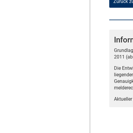
Zurück z
Infor
Grundlag
2011 (ab
Die Entw
liegende
Genauigk
melderec
Aktueller