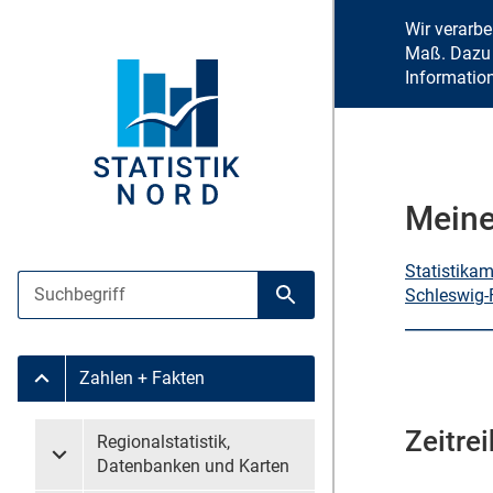
Wir verarb
Maß. Dazu 
Informatio
Meine
Statistika
Suche
Schleswig-
Suche starten
Zahlen + Fakten
Untermenü Zahlen + Fakten
Zeitrei
Untermenü überspringen
Regionalstatistik,
Untermenü Regionalstatistik, Datenbanken und Karten
Datenbanken und Karten