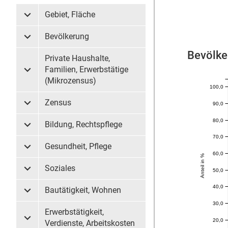
Gebiet, Fläche
Untermenü Gebiet, Fläche
Bevölkerung
Untermenü Bevölkerung
Bevölke
Private Haushalte,
Familien, Erwerbstätige
Untermenü Private Haushalte, Familien, Erwerbstätige (
(Mikrozensus)
100,0
Zensus
90,0
Untermenü Zensus
80,0
Bildung, Rechtspflege
Untermenü Bildung, Rechtspflege
70,0
Gesundheit, Pflege
Untermenü Gesundheit, Pflege
60,0
Anteil in %
Soziales
50,0
Untermenü Soziales
40,0
Bautätigkeit, Wohnen
Untermenü Bautätigkeit, Wohnen
30,0
Erwerbstätigkeit,
20,0
Untermenü Erwerbstätigkeit, Verdienste, Arbeitskosten
Verdienste, Arbeitskosten