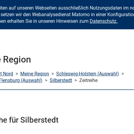
eiten auf unseren Webseiten ausschließlich Nutzungsdaten im
Zum Inhalt springen
setzen wir den Webanalysedienst Matomo in einer Konfiguration 
nen erhalten Sie in unseren Hinweisen zum
Datenschutz.
 Region
mt Nord
>
Meine Region
>
Schleswig-Holstein (Auswahl)
>
Flensburg (Auswahl)
>
Silberstedt
>
Zeitreihe
he für Silberstedt