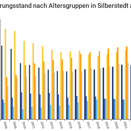
rungsstand nach Altersgruppen in Silberstedt
2000
2005
2010
2011
2012
2013
2014
2015
2016
2017
2018
2019
2020
2021