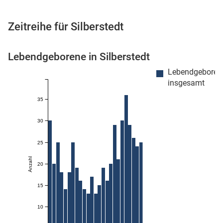
Zeitreihe für Silberstedt
 Karten
Lebendgeborene in Silberstedt
Lebendgeboren
insgesamt
35
30
25
n
Anzahl
20
15
10