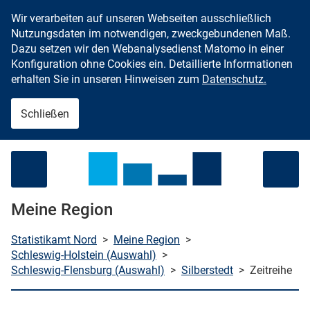
Wir verarbeiten auf unseren Webseiten ausschließlich
Zum Inhalt springen
Nutzungsdaten im notwendigen, zweckgebundenen Maß.
Dazu setzen wir den Webanalysedienst Matomo in einer
Konfiguration ohne Cookies ein. Detaillierte Informationen
erhalten Sie in unseren Hinweisen zum
Datenschutz.
Schließen
Menü öffnen
Meine Region
Statistikamt Nord
>
Meine Region
>
Schleswig-Holstein (Auswahl)
>
Schleswig-Flensburg (Auswahl)
>
Silberstedt
>
Zeitreihe
che starten