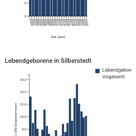
5
0
2000
2001
2002
2003
2004
2005
2006
2007
2008
2009
2010
2011
2012
2013
2014
2015
2016
2017
2018
2019
2020
2021
2022
2023
2024
Zeit (Jahr)
Lebendgeborene in Silberstedt
stätige (Mikrozensus)
Lebendgeboren
insgesamt
16,0
14,0
12,0
Anzahl je 1 000 Einwohner:innen
10,0
8,0