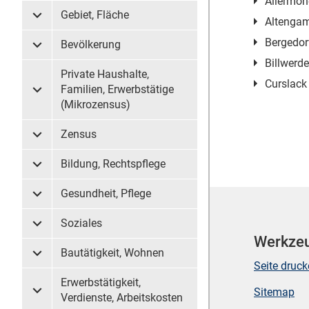
Allermöh
Gebiet, Fläche
Altenga
Untermenü Gebiet, Fläche
Bergedor
Bevölkerung
Untermenü Bevölkerung
Billwerde
Private Haushalte,
Curslack
Familien, Erwerbstätige
Untermenü Private Haushalte, Familien, Erwerbstätige (
(Mikrozensus)
Zensus
Untermenü Zensus
Bildung, Rechtspflege
Untermenü Bildung, Rechtspflege
Gesundheit, Pflege
Untermenü Gesundheit, Pflege
Soziales
Untermenü Soziales
Werkze
Bautätigkeit, Wohnen
Untermenü Bautätigkeit, Wohnen
Seite druc
Erwerbstätigkeit,
Sitemap
Untermenü Erwerbstätigkeit, Verdienste, Arbeitskosten
Verdienste, Arbeitskosten