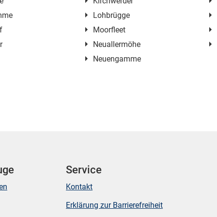
e
Kirchwerder
mme
Lohbrügge
f
Moorfleet
r
Neuallermöhe
Neuengamme
Mikrozensus)
uge
Service
ken
Kontakt
Erklärung zur Barrierefreiheit