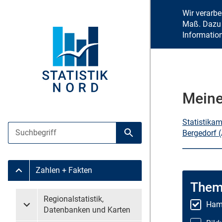
Wir verarb
Maß. Dazu 
Informatio
Meine
Statistika
Suche
Bergedorf 
Suche starten
Zahlen + Fakten
Untermenü Zahlen + Fakten
Them
Untermenü überspringen
Regionalstatistik,
Hamb
Untermenü Regionalstatistik, Datenbanken und Karten
Datenbanken und Karten