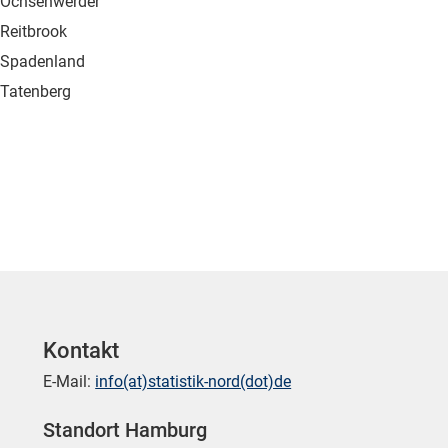
Ochsenwerder
Reitbrook
Spadenland
Tatenberg
Kontakt
E-Mail:
info(at)statistik-nord(dot)de
Standort Hamburg