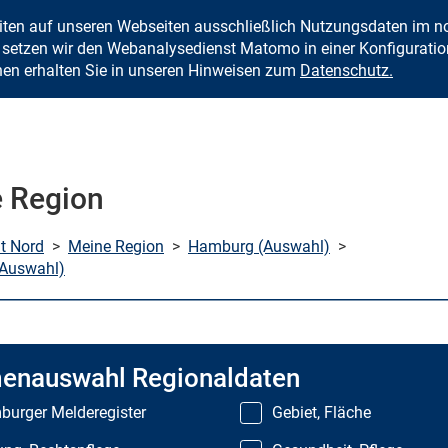
eiten auf unseren Webseiten ausschließlich Nutzungsdaten im
Zum Inhalt springen
setzen wir den Webanalysedienst Matomo in einer Konfiguration 
nen erhalten Sie in unseren Hinweisen zum
Datenschutz.
 Region
mt Nord
>
Meine Region
>
Hamburg (Auswahl)
>
(Auswahl)
enauswahl Regionaldaten
urger Melderegister
Gebiet, Fläche