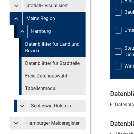
Bild
Statistik visualisiert
Untermenü Statistik visualisiert
Baut
Meine Region
Untermenü Meine Region
Unt
Untermenü überspringen
Hamburg
Untermenü Meine Region Hamburg
Untermenü überspringen
Datenblätter für Land und
Steu
Bezirke
Dien
Datenblätter für Stadtteile
Wah
Freie Datenauswahl
Tabellenmodul
Datenblä
Datenblä
Schleswig-Holstein
Untermenü Meine Region Schleswig-Holstein
Datenblä
Hamburger Melderegister
Untermenü Hamburger Melderegister