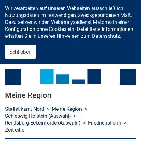
Wir verarbeiten auf unseren Webseiten ausschließlich
Zum Inhalt springen
Nutzungsdaten im notwendigen, zweckgebundenen Maß.
Dazu setzen wir den Webanalysedienst Matomo in einer
Konfiguration ohne Cookies ein. Detaillierte Informationen
erhalten Sie in unseren Hinweisen zum
Datenschutz.
Schließen
Menü öffnen
Meine Region
Statistikamt Nord
>
Meine Region
>
Schleswig-Holstein (Auswahl)
>
Rendsburg-Eckernförde (Auswahl)
>
Friedrichsholm
>
che starten
Zeitreihe