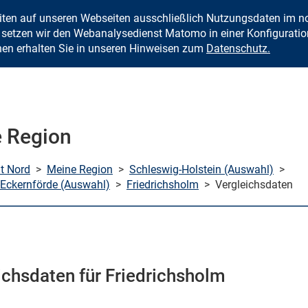
eiten auf unseren Webseiten ausschließlich Nutzungsdaten im
Zum Inhalt springen
setzen wir den Webanalysedienst Matomo in einer Konfiguration 
nen erhalten Sie in unseren Hinweisen zum
Datenschutz.
 Region
mt Nord
>
Meine Region
>
Schleswig-Holstein (Auswahl)
>
Eckernförde (Auswahl)
>
Friedrichsholm
>
Vergleichsdaten
ichsdaten für Friedrichsholm