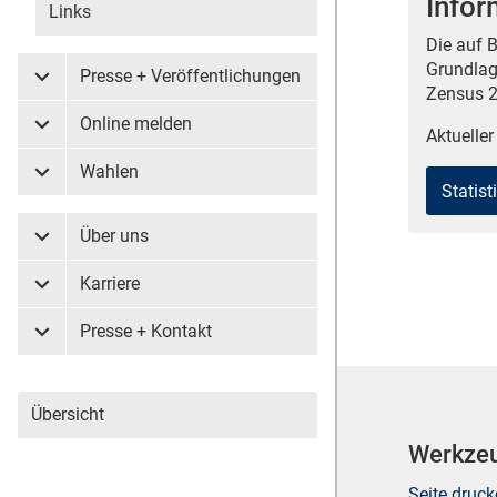
Infor
Links
Die auf 
Grundlag
Presse + Veröffentlichungen
Untermenü Presse + Veröffentlichungen
Zensus 2
Online melden
Untermenü Online melden
Aktueller
Wahlen
Untermenü Wahlen
Statis
Über uns
Untermenü Über uns
Karriere
Untermenü Karriere
Presse + Kontakt
Untermenü Presse + Kontakt
Übersicht
Werkze
Seite druc