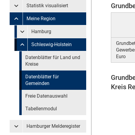
Grundbe
Statistik visualisiert
Untermenü Statistik visualisiert
Meine Region
Untermenü Meine Region
Untermenü überspringen
Hamburg
Untermenü Meine Region Hamburg
Grundbe
Schleswig-Holstein
Untermenü Meine Region Schleswig-Holstein
Gewerbes
Euro
Untermenü überspringen
Datenblätter für Land und
Kreise
Grundbe
Datenblätter für
Gemeinden
Kreis R
Freie Datenauswahl
Tabellenmodul
Hamburger Melderegister
Untermenü Hamburger Melderegister