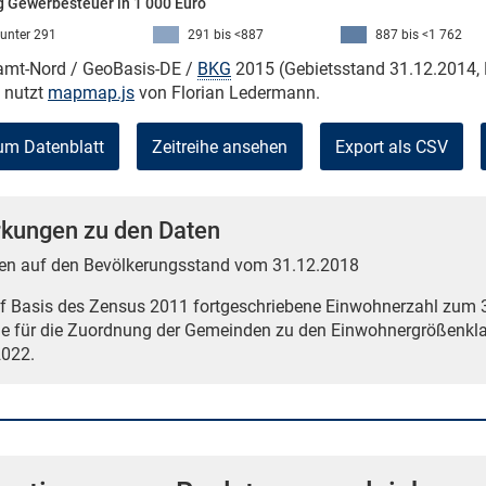
 Gewerbesteuer in 1 000 Euro
unter 291
291 bis <887
887 bis <1 762
kamt-Nord / GeoBasis-DE /
BKG
2015 (Gebietsstand 31.12.2014, 
e nutzt
mapmap.js
von Florian Ledermann.
um Datenblatt
Zeitreihe ansehen
Export als CSV
kungen zu den Daten
en auf den Bevölkerungsstand vom 31.12.2018
uf Basis des Zensus 2011 fortgeschriebene Einwohnerzahl zum 3
e für die Zuordnung der Gemeinden zu den Einwohnergrößenklass
022.