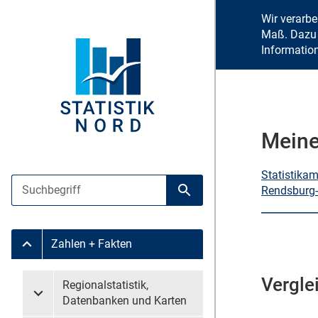
Wir verarb
Maß. Dazu 
Informatio
Meine
Statistika
Suche
Rendsburg-
Suche starten
Zahlen + Fakten
Untermenü Zahlen + Fakten
Vergle
Untermenü überspringen
Regionalstatistik,
Untermenü Regionalstatistik, Datenbanken und Karten
Datenbanken und Karten