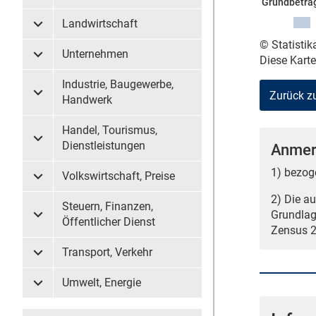
Grundbetrag
Landwirtschaft
Untermenü Landwirtschaft
© Statisti
Unternehmen
Diese Kart
Untermenü Unternehmen
Industrie, Baugewerbe,
Zurück z
Untermenü Industrie, Baugewerbe, Handwerk
Handwerk
Handel, Tourismus,
Untermenü Handel, Tourismus, Dienstleistungen
Dienstleistungen
Anmer
1) bezog
Volkswirtschaft, Preise
Untermenü Volkswirtschaft, Preise
2) Die a
Steuern, Finanzen,
Grundlag
Untermenü Steuern, Finanzen, Öffentlicher Dienst
Öffentlicher Dienst
Zensus 2
Transport, Verkehr
Untermenü Transport, Verkehr
Umwelt, Energie
Untermenü Umwelt, Energie