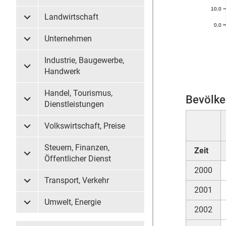
10,0
Landwirtschaft
Untermenü Landwirtschaft
0,0
Unternehmen
Untermenü Unternehmen
Industrie, Baugewerbe,
Untermenü Industrie, Baugewerbe, Handwerk
Handwerk
Handel, Tourismus,
Bevölke
Untermenü Handel, Tourismus, Dienstleistungen
Dienstleistungen
Volkswirtschaft, Preise
Untermenü Volkswirtschaft, Preise
Steuern, Finanzen,
Zeit
Untermenü Steuern, Finanzen, Öffentlicher Dienst
Öffentlicher Dienst
2000
Transport, Verkehr
Untermenü Transport, Verkehr
2001
Umwelt, Energie
Untermenü Umwelt, Energie
2002