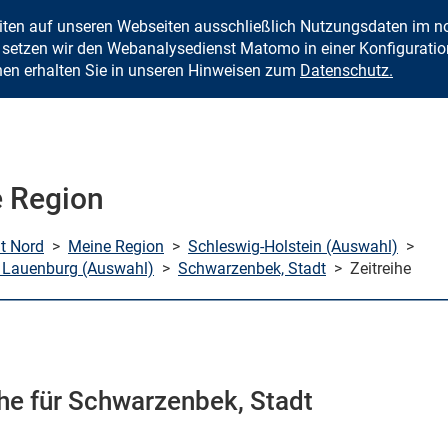
eiten auf unseren Webseiten ausschließlich Nutzungsdaten im
Zum Inhalt springen
setzen wir den Webanalysedienst Matomo in einer Konfiguration 
nen erhalten Sie in unseren Hinweisen zum
Datenschutz.
 Region
mt Nord
>
Meine Region
>
Schleswig-Holstein (Auswahl)
>
 Lauenburg (Auswahl)
>
Schwarzenbek, Stadt
>
Zeitreihe
ihe für Schwarzenbek, Stadt