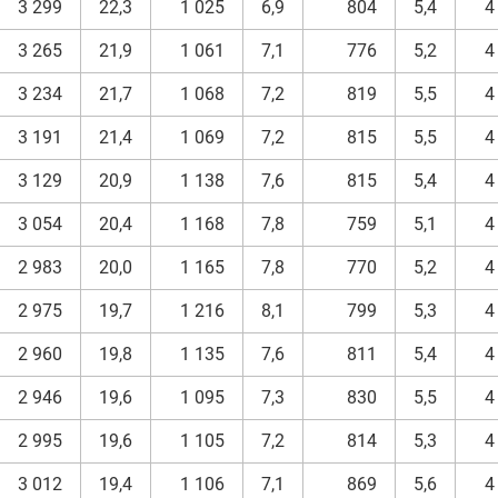
3 299
22,3
1 025
6,9
804
5,4
4
3 265
21,9
1 061
7,1
776
5,2
4
3 234
21,7
1 068
7,2
819
5,5
4
3 191
21,4
1 069
7,2
815
5,5
4
3 129
20,9
1 138
7,6
815
5,4
4
3 054
20,4
1 168
7,8
759
5,1
4
2 983
20,0
1 165
7,8
770
5,2
4
2 975
19,7
1 216
8,1
799
5,3
4
2 960
19,8
1 135
7,6
811
5,4
4
2 946
19,6
1 095
7,3
830
5,5
4
2 995
19,6
1 105
7,2
814
5,3
4
3 012
19,4
1 106
7,1
869
5,6
4