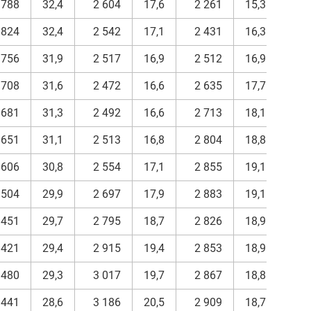
 788
32,4
2 604
17,6
2 261
15,3
14 
 824
32,4
2 542
17,1
2 431
16,3
14 
 756
31,9
2 517
16,9
2 512
16,9
14 
 708
31,6
2 472
16,6
2 635
17,7
14 
 681
31,3
2 492
16,6
2 713
18,1
14 
 651
31,1
2 513
16,8
2 804
18,8
14 
 606
30,8
2 554
17,1
2 855
19,1
14 
 504
29,9
2 697
17,9
2 883
19,1
15 
 451
29,7
2 795
18,7
2 826
18,9
14 
 421
29,4
2 915
19,4
2 853
18,9
15 
 480
29,3
3 017
19,7
2 867
18,8
15 
 441
28,6
3 186
20,5
2 909
18,7
15 