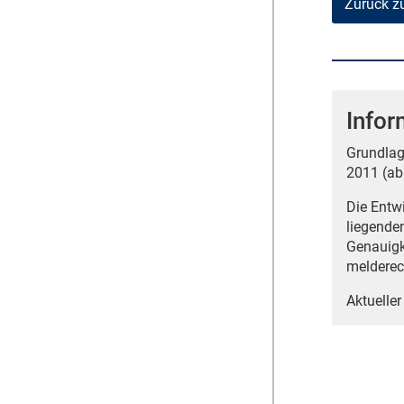
Zurück z
Infor
Grundlag
2011 (ab
Die Entw
liegende
Genauigk
melderec
Aktueller