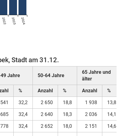
2022
2023
2024
ek, Stadt am 31.12.
65 Jahre und
-49 Jahre
50-64 Jahre
Ins
älter
zahl
%
Anzahl
%
Anzahl
%
Anz
 541
32,2
2 650
18,8
1 938
13,8
14 
 685
32,4
2 640
18,3
2 036
14,1
14 
 778
32,4
2 652
18,0
2 151
14,6
14 