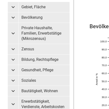
Gebiet, Fläche
Untermenü Gebiet, Fläche
Bevölkerung
Untermenü Bevölkerung
Bevölke
Private Haushalte,
Familien, Erwerbstätige
Untermenü Private Haushalte, Familien, Erwerbstätige (
(Mikrozensus)
100,0
Zensus
90,0
Untermenü Zensus
80,0
Bildung, Rechtspflege
Untermenü Bildung, Rechtspflege
70,0
Gesundheit, Pflege
Untermenü Gesundheit, Pflege
60,0
Anteil in %
Soziales
50,0
Untermenü Soziales
40,0
Bautätigkeit, Wohnen
Untermenü Bautätigkeit, Wohnen
30,0
Erwerbstätigkeit,
20,0
Untermenü Erwerbstätigkeit, Verdienste, Arbeitskosten
Verdienste, Arbeitskosten