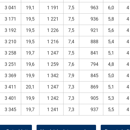
3 041
19,1
1 191
7,5
963
6,0
4
3 171
19,5
1 221
7,5
936
5,8
4
3 192
19,5
1 226
7,5
921
5,6
4
3 210
19,5
1 216
7,4
888
5,4
4
3 258
19,7
1 247
7,5
841
5,1
4
3 251
19,6
1 259
7,6
794
4,8
4
3 369
19,9
1 342
7,9
845
5,0
4
3 411
20,1
1 247
7,3
869
5,1
4
3 401
19,9
1 242
7,3
905
5,3
4
3 345
19,7
1 241
7,3
937
5,5
4