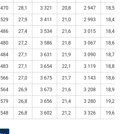
 470
28,1
3 321
20,8
2 947
18,5
15 
 529
27,9
3 411
21,0
2 993
18,4
16 
 486
27,4
3 534
21,6
3 015
18,4
16 
 480
27,2
3 586
21,8
3 067
18,6
16 
 484
27,1
3 631
21,9
3 090
18,7
16 
 483
27,1
3 654
22,1
3 119
18,8
16 
 566
27,0
3 675
21,7
3 143
18,6
16 
 564
26,9
3 673
21,6
3 208
18,9
16 
 579
26,8
3 656
21,4
3 280
19,2
17 
 548
26,8
3 602
21,2
3 326
19,6
16 