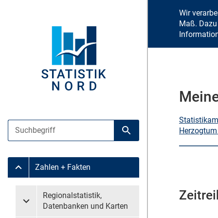
Wir verarb
Maß. Dazu 
Informatio
Meine
Statistika
Suche
Herzogtum
Suche starten
Zahlen + Fakten
Untermenü Zahlen + Fakten
Zeitre
Untermenü überspringen
Regionalstatistik,
Untermenü Regionalstatistik, Datenbanken und Karten
Datenbanken und Karten