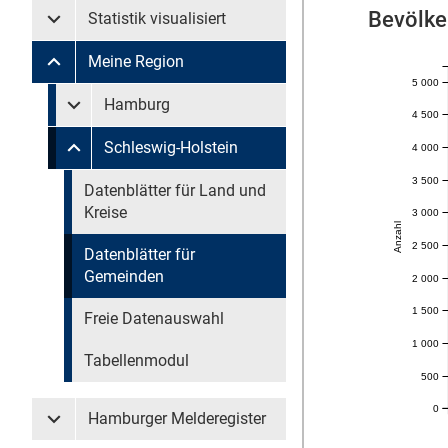
Bevölke
Statistik visualisiert
Untermenü Statistik visualisiert
Meine Region
Untermenü Meine Region
5 000
Untermenü überspringen
Hamburg
Untermenü Meine Region Hamburg
4 500
Schleswig-Holstein
4 000
Untermenü Meine Region Schleswig-Holstein
3 500
Untermenü überspringen
Datenblätter für Land und
Kreise
3 000
Anzahl
2 500
Datenblätter für
Gemeinden
2 000
1 500
Freie Datenauswahl
1 000
Tabellenmodul
500
0
Hamburger Melderegister
Untermenü Hamburger Melderegister