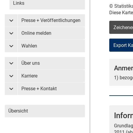
Links
© Statisti
Diese Kart
Presse + Veröffentlichungen
Untermenü Presse + Veröffentlichungen
Zeichene
Online melden
Untermenü Online melden
Wahlen
Untermenü Wahlen
Über uns
Untermenü Über uns
Anmer
Karriere
1) bezog
Untermenü Karriere
Presse + Kontakt
Untermenü Presse + Kontakt
Übersicht
Infor
Grundlag
2011 (ab