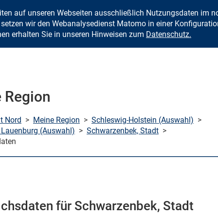
eiten auf unseren Webseiten ausschließlich Nutzungsdaten im
Zum Inhalt springen
setzen wir den Webanalysedienst Matomo in einer Konfiguration 
nen erhalten Sie in unseren Hinweisen zum
Datenschutz.
 Region
mt Nord
>
Meine Region
>
Schleswig-Holstein (Auswahl)
>
 Lauenburg (Auswahl)
>
Schwarzenbek, Stadt
>
daten
ichsdaten für Schwarzenbek, Stadt