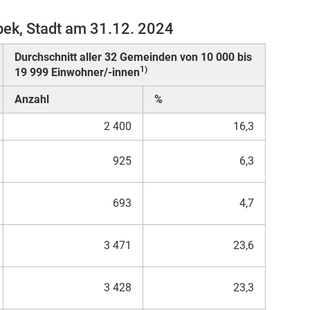
ek, Stadt am 31.12. 2024
Durchschnitt aller 32 Gemeinden von 10 000 bis
1)
19 999 Einwohner/-innen
Anzahl
%
2 400
16,3
925
6,3
693
4,7
3 471
23,6
3 428
23,3