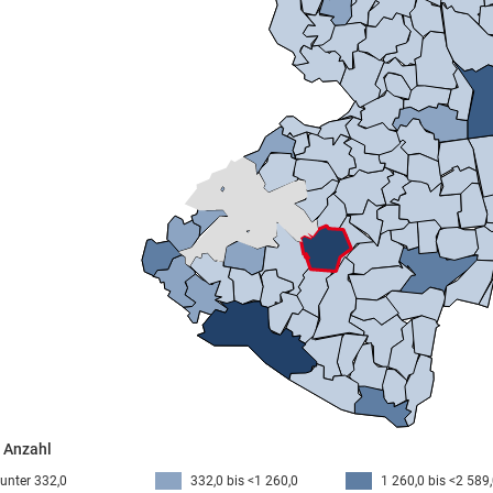
- Anzahl
unter 332,0
332,0 bis <1 260,0
1 260,0 bis <2 589