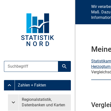
Wir verarb
Maß. Dazu 
Informatio
Meine
Statistika
Suche
Herzogtum
Suche starten
Vergleichs
Zahlen + Fakten
Untermenü Zahlen + Fakten
Untermenü überspringen
Regionalstatistik,
Vergle
Untermenü Regionalstatistik, Datenbanken und Karten
Datenbanken und Karten