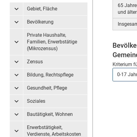
65 Jahre
Gebiet, Fläche
Untermenü Gebiet, Fläche
und älter
Bevölkerung
Insgesa
Untermenü Bevölkerung
Private Haushalte,
Familien, Erwerbstätige
Bevölke
Untermenü Private Haushalte, Familien, Erwerbstätige (
(Mikrozensus)
Gemeind
Zensus
Kriterium f
Untermenü Zensus
Bildung, Rechtspflege
Untermenü Bildung, Rechtspflege
Gesundheit, Pflege
Untermenü Gesundheit, Pflege
Soziales
Untermenü Soziales
Bautätigkeit, Wohnen
Untermenü Bautätigkeit, Wohnen
Erwerbstätigkeit,
Untermenü Erwerbstätigkeit, Verdienste, Arbeitskosten
Verdienste, Arbeitskosten