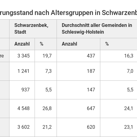
rungsstand nach Altersgruppen in Schwarzenb
Schwarzenbek,
Durchschnitt aller Gemeinden in
Stadt
Schleswig-Holstein
Anzahl
%
Anzahl
%
re
3 345
19,7
437
16,3
1 241
7,3
187
7,0
937
5,5
147
5,5
4 548
26,8
647
24,1
3 602
21,2
620
23,1