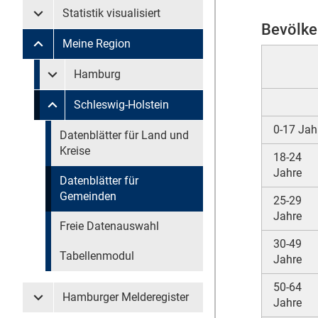
Statistik visualisiert
Untermenü Statistik visualisiert
Bevölke
Meine Region
Untermenü Meine Region
Untermenü überspringen
Hamburg
Untermenü Meine Region Hamburg
Schleswig-Holstein
Untermenü Meine Region Schleswig-Holstein
0-17 Jah
Untermenü überspringen
Datenblätter für Land und
Kreise
18-24
Jahre
Datenblätter für
Gemeinden
25-29
Jahre
Freie Datenauswahl
30-49
Tabellenmodul
Jahre
50-64
Hamburger Melderegister
Jahre
Untermenü Hamburger Melderegister