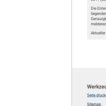
Die Entw
liegende
Genauigk
melderec
Aktueller
Werkze
Seite druc
Sitemap