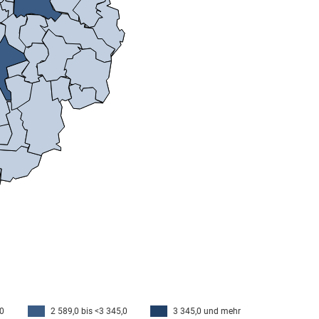
,0
2 589,0 bis <3 345,0
3 345,0 und mehr