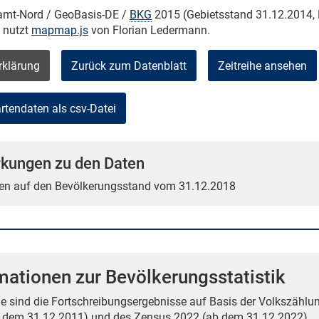
kamt-Nord / GeoBasis-DE /
BKG
2015 (Gebietsstand 31.12.2014, 
e nutzt
mapmap.js
von Florian Ledermann.
rklärung
Zurück zum Datenblatt
Zeitreihe ansehen
kungen zu den Daten
en auf den Bevölkerungsstand vom 31.12.2018
mationen zur Bevölkerungsstatistik
e sind die Fortschreibungsergebnisse auf Basis der Volkszählun
 dem 31.12.2011) und des Zensus 2022 (ab dem 31.12.2022).