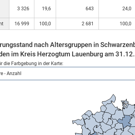
3 326
19,6
643
24,0
mt
16 999
100,0
2 681
100,0
rungsstand nach Altersgruppen in Schwarzenbe
Mikrozensus)
en im Kreis Herzogtum Lauenburg am 31.12
ür die Farbgebung in der Karte: