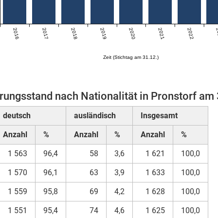
2016
2017
2018
2019
2020
2021
2022
2
Zeit (Stichtag am 31.12.)
rungsstand nach Nationalität in Pronstorf am
deutsch
ausländisch
Insgesamt
Anzahl
%
Anzahl
%
Anzahl
%
1 563
96,4
58
3,6
1 621
100,0
1 570
96,1
63
3,9
1 633
100,0
1 559
95,8
69
4,2
1 628
100,0
1 551
95,4
74
4,6
1 625
100,0