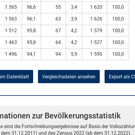
1 565
96,6
55
3,4
1 620
100,0
1 563
96,1
63
3,9
1 626
100,0
1 512
95,8
67
4,2
1 579
100,0
1 463
95,8
64
4,2
1 527
100,0
1 496
94,1
94
5,9
1 590
100,0
um Datenblatt
Vergleichsdaten ansehen
Export als 
mationen zur Bevölkerungsstatistik
e sind die Fortschreibungsergebnisse auf Basis der Volkszählun
 dem 31.12.2011) und des Zensus 2022 (ab dem 31.12.2022).