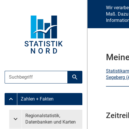
Wir verarb
Maß. Dazu 
Informatio
Meine
Statistika
Suche
Segeberg (
Suche starten
Zahlen + Fakten
Untermenü Zahlen + Fakten
Zeitrei
Untermenü überspringen
Regionalstatistik,
Untermenü Regionalstatistik, Datenbanken und Karten
Datenbanken und Karten