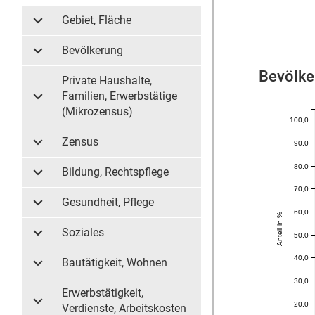
Gebiet, Fläche
Untermenü Gebiet, Fläche
Bevölkerung
Untermenü Bevölkerung
Bevölke
Private Haushalte,
Familien, Erwerbstätige
Untermenü Private Haushalte, Familien, Erwerbstätige (
(Mikrozensus)
100,0
Zensus
90,0
Untermenü Zensus
80,0
Bildung, Rechtspflege
Untermenü Bildung, Rechtspflege
70,0
Gesundheit, Pflege
Untermenü Gesundheit, Pflege
60,0
Anteil in %
Soziales
50,0
Untermenü Soziales
40,0
Bautätigkeit, Wohnen
Untermenü Bautätigkeit, Wohnen
30,0
Erwerbstätigkeit,
20,0
Untermenü Erwerbstätigkeit, Verdienste, Arbeitskosten
Verdienste, Arbeitskosten