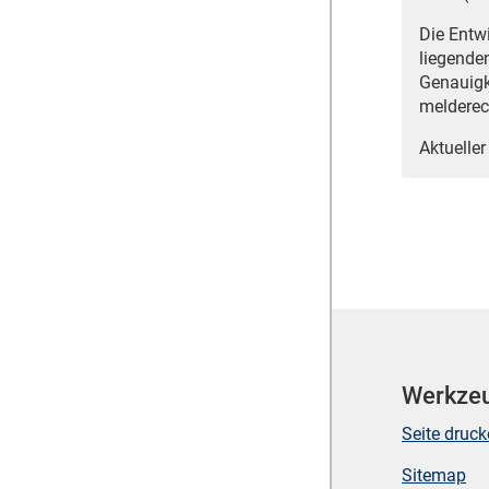
Die Entw
liegende
Genauigk
melderec
Aktueller
Werkze
Seite druc
Sitemap