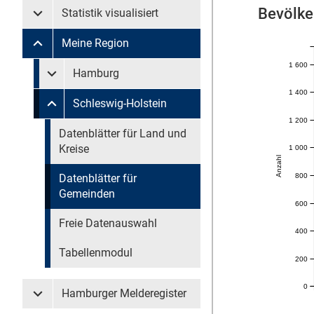
Bevölke
Statistik visualisiert
Untermenü Statistik visualisiert
Meine Region
Untermenü Meine Region
1 600
Untermenü überspringen
Hamburg
Untermenü Meine Region Hamburg
1 400
Schleswig-Holstein
Untermenü Meine Region Schleswig-Holstein
1 200
Untermenü überspringen
Datenblätter für Land und
Kreise
1 000
Anzahl
800
Datenblätter für
Gemeinden
600
Freie Datenauswahl
400
Tabellenmodul
200
0
Hamburger Melderegister
Untermenü Hamburger Melderegister