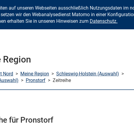
eiten auf unseren Webseiten ausschließlich Nutzungsdaten im
Zum Inhalt springen
setzen wir den Webanalysedienst Matomo in einer Konfiguration 
nen erhalten Sie in unseren Hinweisen zum
Datenschutz.
 Region
mt Nord
>
Meine Region
>
Schleswig-Holstein (Auswahl)
>
Auswahl)
>
Pronstorf
>
Zeitreihe
he für Pronstorf