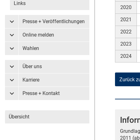
Links
2020
2021
Presse + Veröffentlichungen
Untermenü Presse + Veröffentlichungen
2022
Online melden
Untermenü Online melden
2023
Wahlen
Untermenü Wahlen
2024
Über uns
Untermenü Über uns
Zurück z
Karriere
Untermenü Karriere
Presse + Kontakt
Untermenü Presse + Kontakt
Übersicht
Infor
Grundlag
2011 (ab