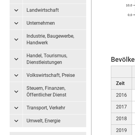
10,0
Landwirtschaft
Untermenü Landwirtschaft
0,0
Unternehmen
Untermenü Unternehmen
Industrie, Baugewerbe,
Untermenü Industrie, Baugewerbe, Handwerk
Handwerk
Handel, Tourismus,
Bevölke
Untermenü Handel, Tourismus, Dienstleistungen
Dienstleistungen
Volkswirtschaft, Preise
Untermenü Volkswirtschaft, Preise
Zeit
Steuern, Finanzen,
Untermenü Steuern, Finanzen, Öffentlicher Dienst
Öffentlicher Dienst
2016
2017
Transport, Verkehr
Untermenü Transport, Verkehr
2018
Umwelt, Energie
Untermenü Umwelt, Energie
2019