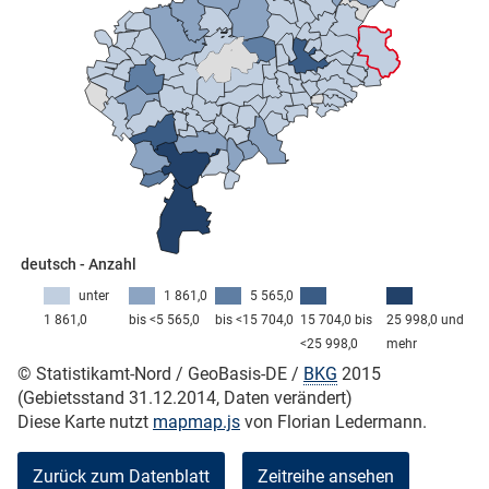
skosten
n
deutsch - Anzahl
unter
1 861,0
5 565,0
1 861,0
bis <5 565,0
bis <15 704,0
15 704,0 bis
25 998,0 und
<25 998,0
mehr
nst
© Statistikamt-Nord / GeoBasis-DE /
BKG
2015
(Gebietsstand 31.12.2014, Daten verändert)
Diese Karte nutzt
mapmap.js
von Florian Ledermann.
Zurück zum Datenblatt
Zeitreihe ansehen