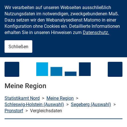
Wir verarbeiten auf unseren Webseiten ausschließlich
Zum Inhalt springen
Nutzungsdaten im notwendigen, zweckgebundenen Maß.
Dazu setzen wir den Webanalysedienst Matomo in einer
Konfiguration ohne Cookies ein. Detaillierte Informationen
erhalten Sie in unseren Hinweisen zum
Datenschutz.
Schließen
Menü öffnen
Meine Region
Statistikamt Nord
>
Meine Region
>
Schleswig-Holstein (Auswahl)
>
Segeberg (Auswahl)
>
Pronstorf
>
Vergleichsdaten
che starten