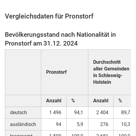
Vergleichsdaten für Pronstorf
 Karten
Bevölkerungsstand nach Nationalität in
Pronstorf am 31.12. 2024
Durchschnitt
aller Gemeinden
Pronstorf
in Schleswig-
Holstein
n
Anzahl
%
Anzahl
%
deutsch
1 496
94,1
2 404
89,7
ausländisch
94
5,9
276
10,3