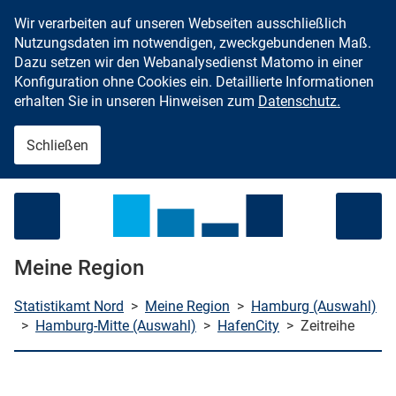
Wir verarbeiten auf unseren Webseiten ausschließlich
Zum Inhalt springen
Nutzungsdaten im notwendigen, zweckgebundenen Maß.
Dazu setzen wir den Webanalysedienst Matomo in einer
Konfiguration ohne Cookies ein. Detaillierte Informationen
erhalten Sie in unseren Hinweisen zum
Datenschutz.
Schließen
Menü öffnen
Meine Region
Statistikamt Nord
>
Meine Region
>
Hamburg (Auswahl)
>
Hamburg-Mitte (Auswahl)
>
HafenCity
>
Zeitreihe
che starten