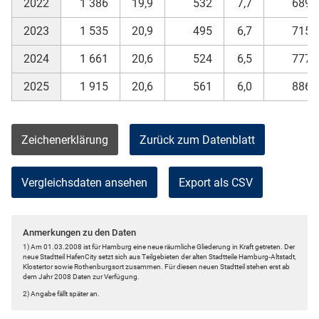
2022
1 386
19,9
532
7,7
689
2023
1 535
20,9
495
6,7
715
2024
1 661
20,6
524
6,5
777
2025
1 915
20,6
561
6,0
886
Zeichenerklärung
Zurück zum Datenblatt
Vergleichsdaten ansehen
Export als CSV
Anmerkungen zu den Daten
1) Am 01.03.2008 ist für Hamburg eine neue räumliche Gliederung in Kraft getreten. Der
neue Stadtteil HafenCity setzt sich aus Teilgebieten der alten Stadtteile Hamburg-Altstadt,
Klostertor sowie Rothenburgsort zusammen. Für diesen neuen Stadtteil stehen erst ab
dem Jahr 2008 Daten zur Verfügung.
2) Angabe fällt später an.