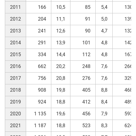
2011
166
10,5
85
5,4
130
2012
204
11,1
91
5,0
139
2013
241
12,6
90
4,7
132
2014
291
13,9
101
4,8
142
2015
334
14,4
112
4,8
167
2016
662
20,2
248
7,6
266
2017
756
20,8
276
7,6
329
2018
908
19,8
405
8,8
468
2019
924
18,8
412
8,4
489
2020
1 135
19,6
456
7,9
593
2021
1 187
18,8
523
8,3
624