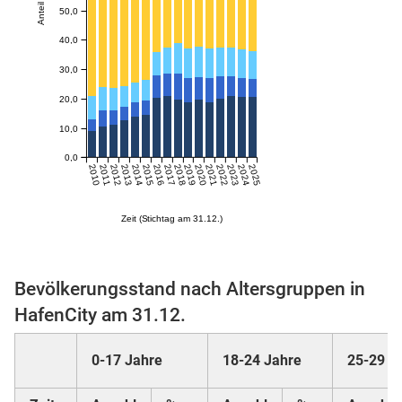
Anteil in %
50,0
40,0
skosten
30,0
20,0
10,0
0,0
2010
2011
2012
2013
2014
2015
2016
2017
2018
2019
2020
2021
2022
2023
2024
2025
Zeit (Stichtag am 31.12.)
n
Bevölkerungsstand nach Altersgruppen in
nst
HafenCity am 31.12.
0-17 Jahre
18-24 Jahre
25-29 J