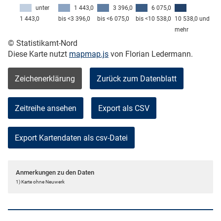
unter
1 443,0
3 396,0
6 075,0
1 443,0
bis <3 396,0
bis <6 075,0
bis <10 538,0
10 538,0 und
mehr
© Statistikamt-Nord
Diese Karte nutzt
mapmap.js
von Florian Ledermann.
Zeichenerklärung
Zurück zum Datenblatt
Zeitreihe ansehen
Export als CSV
Anmerkungen zu den Daten
1) Karte ohne Neuwerk