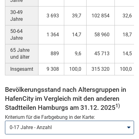
Jahre
n
30-49
3 693
39,7
102 854
32,6
Jahre
50-64
1 364
14,7
58 960
18,7
Jahre
65 Jahre
889
9,6
45 713
14,5
und älter
Insgesamt
9 308
100,0
315 320
100,0
stätige (Mikrozensus)
Bevölkerungsstand nach Altersgruppen in
HafenCity im Vergleich mit den anderen
1)
Stadtteilen Hamburgs am 31.12. 2025
Kriterium für die Farbgebung in der Karte: