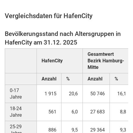
Vergleichsdaten für HafenCity
 Karten
Bevölkerungsstand nach Altersgruppen in
HafenCity am 31.12. 2025
Gesamtwert
HafenCity
Bezirk Hamburg-
Mitte
Anzahl
%
Anzahl
%
0-17
1 915
20,6
50 746
16,1
Jahre
18-24
561
6,0
27 683
8,8
Jahre
25-29
886
9,5
29 364
9,3