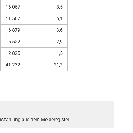
16 067
8,5
11 567
6,1
6 879
3,6
5 522
2,9
2 825
1,5
41 232
21,2
Auszählung aus dem Melderegister