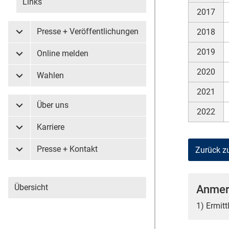
Links
2017
Presse + Veröffentlichungen
2018
Untermenü Presse + Veröffentlichungen
2019
Online melden
Untermenü Online melden
2020
Wahlen
Untermenü Wahlen
2021
Über uns
Untermenü Über uns
2022
Karriere
Untermenü Karriere
Presse + Kontakt
Zurück z
Untermenü Presse + Kontakt
Übersicht
Anmer
1) Ermit