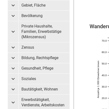
Gebiet, Fläche
Untermenü Gebiet, Fläche
Bevölkerung
Untermenü Bevölkerung
Wander
Private Haushalte,
Familien, Erwerbstätige
Untermenü Private Haushalte, Familien, Erwerbstätige (
(Mikrozensus)
70,0
Zensus
Untermenü Zensus
60,0
Bildung, Rechtspflege
Untermenü Bildung, Rechtspflege
Anzahl je 1 000 Einwohner:innen
50,0
Gesundheit, Pflege
Untermenü Gesundheit, Pflege
40,0
Soziales
Untermenü Soziales
30,0
Bautätigkeit, Wohnen
Untermenü Bautätigkeit, Wohnen
20,0
Erwerbstätigkeit,
Untermenü Erwerbstätigkeit, Verdienste, Arbeitskosten
Verdienste, Arbeitskosten