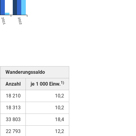
2021
2022
Wanderungssaldo
1)
Anzahl
je 1 000 Einw.
18 210
10,2
18 313
10,2
33 803
18,4
22 793
12,2