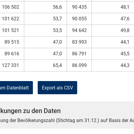
106 502
56,6
90 435
48,1
101 622
53,7
90 055
47,6
101 521
53,5
94 642
49,8
89 515
47,0
83 993
44,1
89 616
47,0
86 791
45,5
127 331
65,4
86 099
44,3
um Datenblatt
Export als CSV
kungen zu den Daten
tlung der Bevölkerungszahl (Stichtag am 31.12.) auf Basis der 