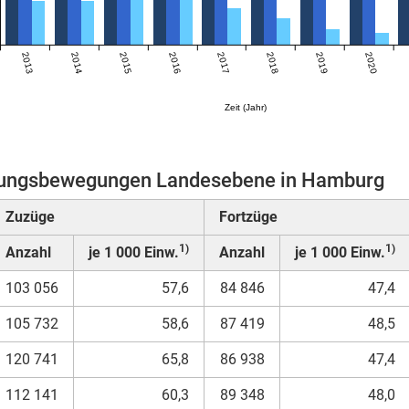
2013
2014
2015
2016
2017
2018
2019
2020
Zeit (Jahr)
ungsbewegungen Landesebene in Hamburg
Zuzüge
Fortzüge
1)
1)
Anzahl
je 1 000 Einw.
Anzahl
je 1 000 Einw.
103 056
57,6
84 846
47,4
105 732
58,6
87 419
48,5
120 741
65,8
86 938
47,4
112 141
60,3
89 348
48,0