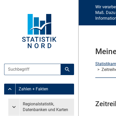
Wir verarb
Maß. Dazu 
Informatio
Meine
Statistika
Suche
>
Zeitreih
Suche starten
Zahlen + Fakten
Untermenü Zahlen + Fakten
Zeitre
Untermenü überspringen
Regionalstatistik,
Untermenü Regionalstatistik, Datenbanken und Karten
Datenbanken und Karten