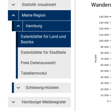
Wander
Statistik visualisiert
Untermenü Statistik visualisiert
Meine Region
140 000
Untermenü Meine Region
130 000
Untermenü überspringen
Hamburg
Untermenü Meine Region Hamburg
120 000
110 000
Untermenü überspringen
Datenblätter für Land und
100 000
Bezirke
90 000
Datenblätter für Stadtteile
80 000
Anzahl
70 000
Freie Datenauswahl
60 000
50 000
Tabellenmodul
40 000
30 000
Schleswig-Holstein
20 000
Untermenü Meine Region Schleswig-Holstein
10 000
Hamburger Melderegister
0
Untermenü Hamburger Melderegister