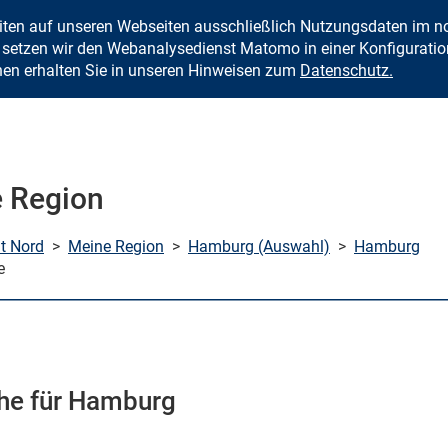
eiten auf unseren Webseiten ausschließlich Nutzungsdaten im
Zum Inhalt springen
setzen wir den Webanalysedienst Matomo in einer Konfiguration 
nen erhalten Sie in unseren Hinweisen zum
Datenschutz.
 Region
mt Nord
>
Meine Region
>
Hamburg (Auswahl)
>
Hamburg
e
ihe für Hamburg