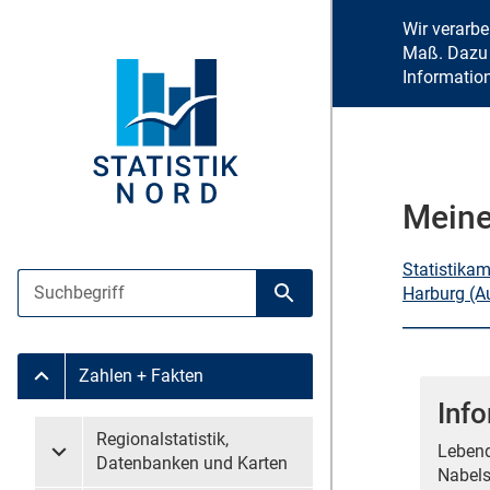
Wir verarb
Maß. Dazu 
Informatio
Meine
Statistika
Suche
Harburg (A
Suche starten
Zahlen + Fakten
Untermenü Zahlen + Fakten
Inf
Untermenü überspringen
Regionalstatistik,
Lebend
Untermenü Regionalstatistik, Datenbanken und Karten
Datenbanken und Karten
Nabels