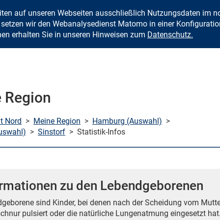
eiten auf unseren Webseiten ausschließlich Nutzungsdaten im
Zum Inhalt springen
setzen wir den Webanalysedienst Matomo in einer Konfiguration 
nen erhalten Sie in unseren Hinweisen zum
Datenschutz.
 Region
mt Nord
>
Meine Region
>
Hamburg (Auswahl)
>
uswahl)
>
Sinstorf
>
Statistik-Infos
ormationen zu den Lebendgeborenen
geborene sind Kinder, bei denen nach der Scheidung vom Mutte
chnur pulsiert oder die natürliche Lungenatmung eingesetzt hat