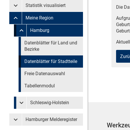
Statistik visualisiert
Die Da
Untermenü Statistik visualisiert
Meine Region
Aufgru
Untermenü Meine Region
Geburt
Untermenü überspringen
Hamburg
Geburt
Untermenü Meine Region Hamburg
Aktuell
Untermenü überspringen
Datenblätter für Land und
Bezirke
Zurü
Datenblätter für Stadtteile
Freie Datenauswahl
Tabellenmodul
Schleswig-Holstein
Untermenü Meine Region Schleswig-Holstein
Hamburger Melderegister
Untermenü Hamburger Melderegister
Werkze