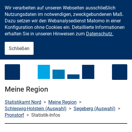
Wir verarbeiten auf unseren Webseiten ausschließlich
Zum Inhalt springen
Nutzungsdaten im notwendigen, zweckgebundenen Maß.
Dazu setzen wir den Webanalysedienst Matomo in einer
Konfiguration ohne Cookies ein. Detaillierte Informationen
erhalten Sie in unseren Hinweisen zum
Datenschutz.
Schließen
Menü öffnen
Meine Region
Statistikamt Nord
>
Meine Region
>
Schleswig-Holstein (Auswahl)
>
Segeberg (Auswahl)
>
Pronstorf
>
Statistik-Infos
che starten