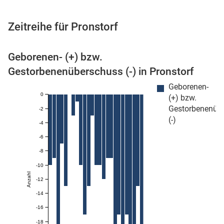
Zeitreihe für Pronstorf
 Karten
Geborenen- (+) bzw.
Gestorbenenüberschuss (-) in Pronstorf
Geborenen-
0
(+) bzw.
Gestorbenenüb
-2
(-)
-4
-6
n
-8
-10
Anzahl
-12
-14
-16
-18