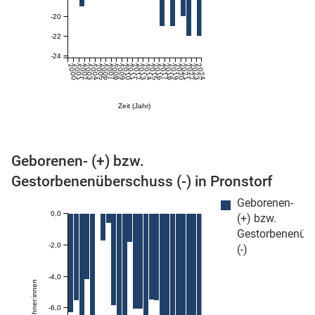
-20
-22
-24
2000
2001
2002
2003
2004
2005
2006
2007
2008
2009
2010
2011
2012
2013
2014
2015
2016
2017
2018
2019
2020
2021
2022
2023
2024
Zeit (Jahr)
stätige (Mikrozensus)
Geborenen- (+) bzw.
Gestorbenenüberschuss (-) in Pronstorf
Geborenen-
0,0
(+) bzw.
Gestorbenenüb
-2,0
(-)
-4,0
-6,0