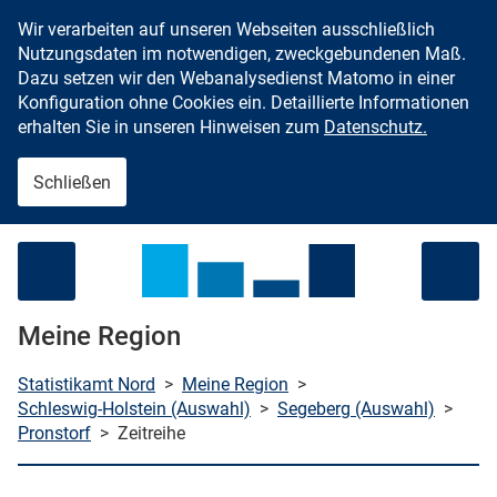
Wir verarbeiten auf unseren Webseiten ausschließlich
Zum Inhalt springen
Nutzungsdaten im notwendigen, zweckgebundenen Maß.
Dazu setzen wir den Webanalysedienst Matomo in einer
Konfiguration ohne Cookies ein. Detaillierte Informationen
erhalten Sie in unseren Hinweisen zum
Datenschutz.
Schließen
Menü öffnen
Meine Region
Statistikamt Nord
>
Meine Region
>
Schleswig-Holstein (Auswahl)
>
Segeberg (Auswahl)
>
Pronstorf
>
Zeitreihe
che starten