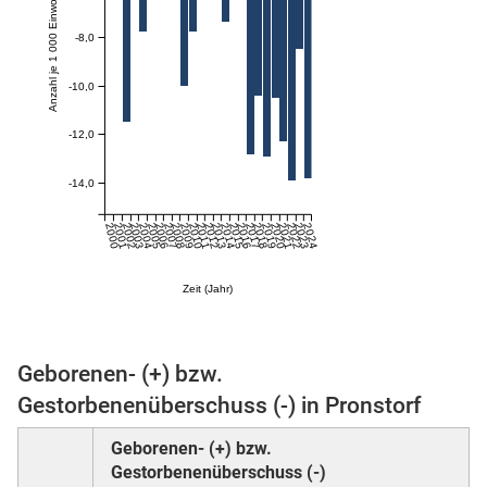
Anzahl je 1 000 Einwohner:innen
-8,0
skosten
-10,0
-12,0
-14,0
2000
2001
2002
2003
2004
2005
2006
2007
2008
2009
2010
2011
2012
2013
2014
2015
2016
2017
2018
2019
2020
2021
2022
2023
2024
n
Zeit (Jahr)
nst
Geborenen- (+) bzw.
Gestorbenenüberschuss (-) in Pronstorf
Geborenen- (+) bzw.
Gestorbenenüberschuss (-)