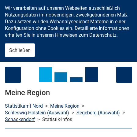
Wir verarbeiten auf unseren Webseiten ausschließlich
Zum Inhalt springen
Nutzungsdaten im notwendigen, zweckgebundenen Maß.
Dazu setzen wir den Webanalysedienst Matomo in einer
Konfiguration ohne Cookies ein. Detaillierte Informationen
erhalten Sie in unseren Hinweisen zum
Datenschutz.
Schließen
Menü öffnen
Meine Region
Statistikamt Nord
>
Meine Region
>
Schleswig-Holstein (Auswahl)
>
Segeberg (Auswahl)
>
Schackendorf
>
Statistik-Infos
che starten