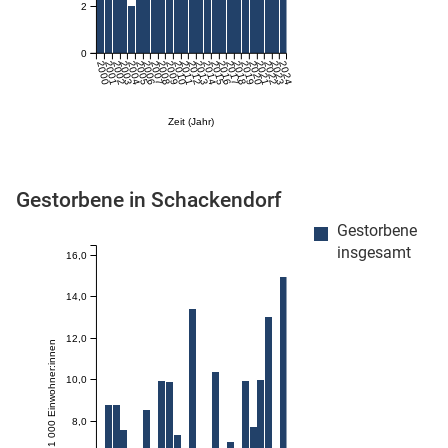
2
0
2000
2001
2002
2003
2004
2005
2006
2007
2008
2009
2010
2011
2012
2013
2014
2015
2016
2017
2018
2019
2020
2021
2022
2023
2024
Zeit (Jahr)
Gestorbene in Schackendorf
stätige (Mikrozensus)
Gestorbene
insgesamt
16,0
14,0
12,0
Anzahl je 1 000 Einwohner:innen
10,0
8,0