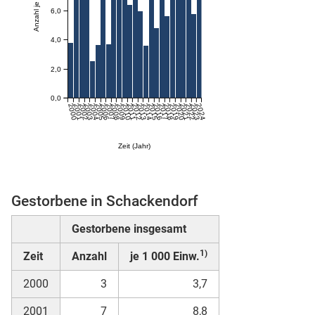
6,0
skosten
4,0
2,0
0,0
2000
2001
2002
2003
2004
2005
2006
2007
2008
2009
2010
2011
2012
2013
2014
2015
2016
2017
2018
2019
2020
2021
2022
2023
2024
Zeit (Jahr)
n
Gestorbene in Schackendorf
Gestorbene insgesamt
nst
1)
Zeit
Anzahl
je 1 000 Einw.
2000
3
3,7
2001
7
8,8