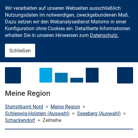
Wir verarbeiten auf unseren Webseiten ausschließlich
Zum Inhalt springen
Nutzungsdaten im notwendigen, zweckgebundenen Maß.
Dazu setzen wir den Webanalysedienst Matomo in einer
Konfiguration ohne Cookies ein. Detaillierte Informationen
erhalten Sie in unseren Hinweisen zum
Datenschutz.
Schließen
Menü öffnen
Meine Region
Statistikamt Nord
>
Meine Region
>
Schleswig-Holstein (Auswahl)
>
Segeberg (Auswahl)
>
Schackendorf
>
Zeitreihe
che starten