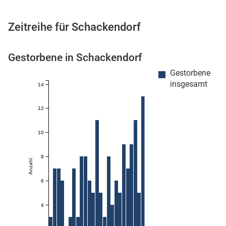
Zeitreihe für Schackendorf
 Karten
Gestorbene in Schackendorf
Gestorbene
insgesamt
14
12
10
n
8
Anzahl
6
4