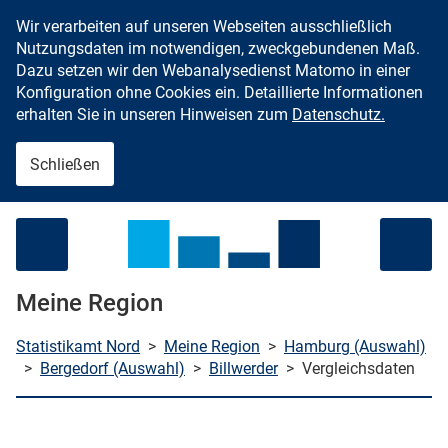
Wir verarbeiten auf unseren Webseiten ausschließlich
Zum Inhalt springen
Nutzungsdaten im notwendigen, zweckgebundenen Maß.
Dazu setzen wir den Webanalysedienst Matomo in einer
Konfiguration ohne Cookies ein. Detaillierte Informationen
erhalten Sie in unseren Hinweisen zum
Datenschutz.
Schließen
Menü öffnen
Meine Region
Statistikamt Nord
>
Meine Region
>
Hamburg (Auswahl)
>
Bergedorf (Auswahl)
>
Billwerder
>
Vergleichsdaten
che starten