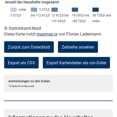
Anzahl der Haushalte insgesamt
unter
5 573,0
5 573,0
bis <12 612,0
12 612,0 bis
19 535,0 bis
30 720,0 und
skosten
<19 535,0
<30 720,0
mehr
© Statistikamt-Nord
Diese Karte nutzt
mapmap.js
von Florian Ledermann.
Zurück zum Datenblatt
Zeitreihe ansehen
Export als CSV
n
Anmerkungen zu den Daten
1) Karte ohne Neuwerk
nst