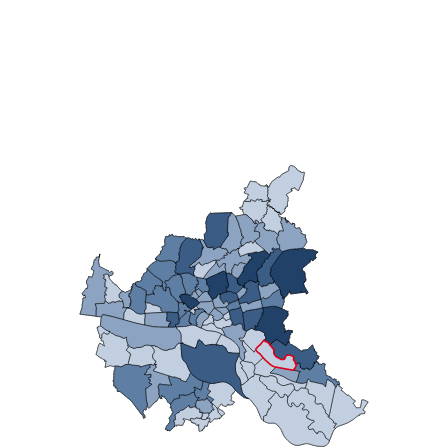
n
stätige (Mikrozensus)