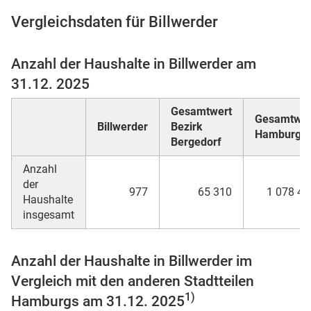
Vergleichsdaten für Billwerder
Anzahl der Haushalte in Billwerder am
 Karten
31.12. 2025
Gesamtwert
Gesamtwer
Billwerder
Bezirk
Hamburg
Bergedorf
Anzahl
der
977
65 310
1 078 48
Haushalte
insgesamt
Anzahl der Haushalte in Billwerder im
Vergleich mit den anderen Stadtteilen
1)
Hamburgs am 31.12. 2025