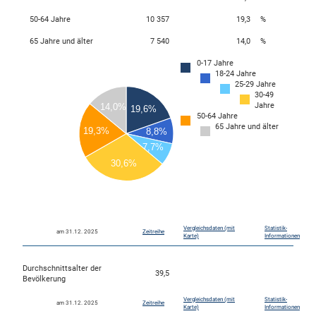
50-64 Jahre
10 357
19,3
%
65 Jahre und älter
7 540
14,0
%
0-17 Jahre
18-24 Jahre
16000
25-29 Jahre
30-49
14000
Jahre
14,0%
19,6%
50-64 Jahre
12000
65 Jahre und älter
19,3%
8,8%
10000
7,7%
8000
30,6%
6000
4000
0
Vergleichsdaten (mit
Statistik-
am 31.12. 2025
Zeitreihe
Karte)
Informationen
Durchschnittsalter der
39,5
Bevölkerung
Vergleichsdaten (mit
Statistik-
am 31.12. 2025
Zeitreihe
Karte)
Informationen