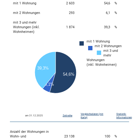
mit 1 Wohnung
2 603
54,6
%
mit 2 Wohnungen
293
6,1
%
mit 3 und mehr
Wohnungen (inkl.
1 874
39,3
%
Wohnheimen)
mit 1 Wohnung
2800
mit 2 Wohnungen
2600
mit 3 und
2400
mehr
2200
Wohnungen
2000
(inkl. Wohnheimen)
1800
39,3%
1600
54,6%
1400
1200
6,1%
1000
800
600
400
200
0
Vergleichsdaten (mit
Statistik-
am 31.12.2025
Zeitreihe
Karte)
Informationen
Anzahl der Wohnungen in
Wohn- und
23 138
100
%