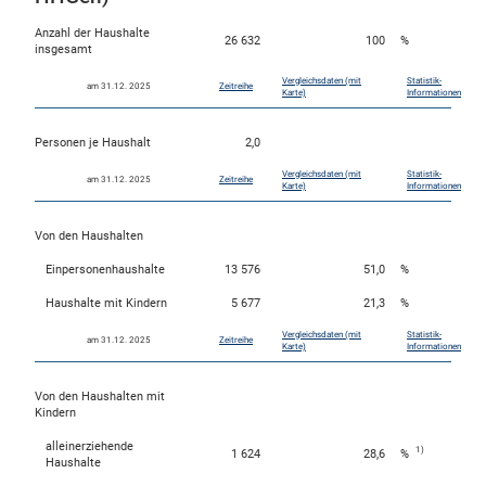
Anzahl der Haushalte
26 632
100
%
insgesamt
Vergleichsdaten (mit
Statistik-
am 31.12. 2025
Zeitreihe
Karte)
Informationen
Personen je Haushalt
2,0
Vergleichsdaten (mit
Statistik-
am 31.12. 2025
Zeitreihe
Karte)
Informationen
Von den Haushalten
Einpersonenhaushalte
13 576
51,0
%
Haushalte mit Kindern
5 677
21,3
%
Vergleichsdaten (mit
Statistik-
am 31.12. 2025
Zeitreihe
Karte)
Informationen
Von den Haushalten mit
Kindern
alleinerziehende
1)
1 624
28,6
%
Haushalte