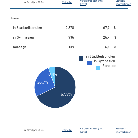
Vergleichsdaten (mit
Statistik-
im Schuljahr 2025
Zeitreihe
Karte)
Informationen
davon
in Stadtteilschulen
2 378
67,9
%
in Gymnasien
936
26,7
%
Sonstige
189
5,4
%
in Stadtteilschulen
in Gymnasien
2400
Sonstige
2200
2000
5,4%
1800
1600
26,7%
1400
1200
67,9%
1000
800
600
400
200
0
0
Vergleichsdaten (mit
Statistik-
im Schuljahr 2025
Zeitreihe
Karte)
Informationen