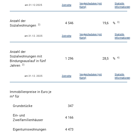
Vergleichsdaten (mit
Statistik-
am 31.12.2025
Zeitreihe
Karte)
Informationen
Anzahl der
3)
4 546
19,6
%
2)
Sozialwohnungen
Vergleichsdaten (mit
Statistik-
am 31.12. 2025
Zeitreihe
Karte)
Informationen
Anzahl der
Sozialwohnungen mit
4)
1 296
28,5
%
Bindungsauslauf in fünf
2)
Jahren
Vergleichsdaten (mit
Statistik-
am 31.12. 2025
Zeitreihe
Karte)
Informationen
Immobilienpreise in Euro je
m² für
Grundstücke
347
Ein- und
4 166
Zweifamilienhäuser
Eigentumswohnungen
4 473