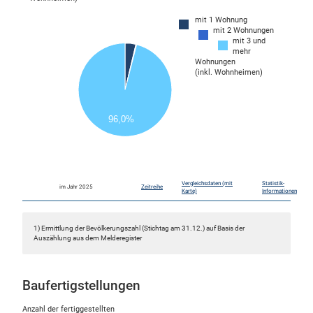
mit 1 Wohnung
mit 2 Wohnungen
700
mit 3 und
600
mehr
Wohnungen
500
(inkl. Wohnheimen)
400
300
96,0%
200
100
0
0
Vergleichsdaten (mit
Statistik-
im Jahr 2025
Zeitreihe
Karte)
Informationen
1) Ermittlung der Bevölkerungszahl (Stichtag am 31.12.) auf Basis der
Auszählung aus dem Melderegister
Baufertigstellungen
Anzahl der fertiggestellten