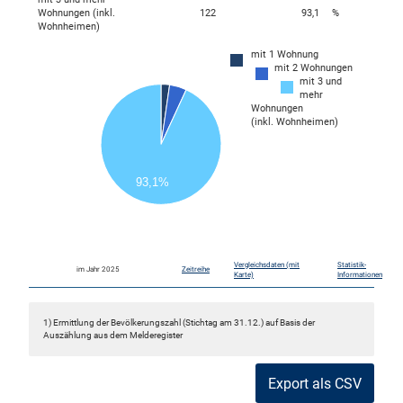
Wohnungen (inkl.
122
93,1
%
Wohnheimen)
mit 1 Wohnung
mit 2 Wohnungen
120
mit 3 und
mehr
100
Wohnungen
(inkl. Wohnheimen)
80
60
40
93,1%
20
0
0
Vergleichsdaten (mit
Statistik-
im Jahr 2025
Zeitreihe
Karte)
Informationen
1) Ermittlung der Bevölkerungszahl (Stichtag am 31.12.) auf Basis der
Auszählung aus dem Melderegister
Export als CSV