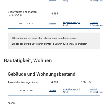
Karte)
Informationen
Bedarfsgemeinschaften
4 495
nach SGB II
Vergleichsdaten (mit
Statistik-
am 31.12. 2025
Zeitreihe
Karte)
Informationen
1) bezogen auf die Gesamtbevölkerung aus dem Melderegister
2) bezogen auf die Bevölkerung unter 15 Jahren aus dem Melderegister
Bautätigkeit, Wohnen
Gebäude und Wohnungsbestand
Anzahl der Wohngebäude
4 770
100
%
Vergleichsdaten (mit
Statistik-
am 31.12.2025
Zeitreihe
Karte)
Informationen
davon