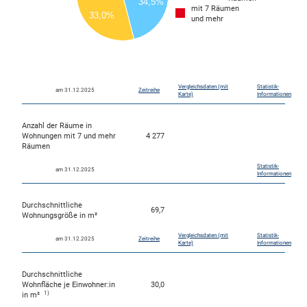
34,5%
4000
mit 7 Räumen
33,0%
3000
und mehr
2000
1000
0
0
Vergleichsdaten (mit
Statistik-
am 31.12.2025
Zeitreihe
Karte)
Informationen
Anzahl der Räume in
Wohnungen mit 7 und mehr
4 277
Räumen
Statistik-
am 31.12.2025
Informationen
Durchschnittliche
69,7
Wohnungsgröße in m²
Vergleichsdaten (mit
Statistik-
am 31.12.2025
Zeitreihe
Karte)
Informationen
Durchschnittliche
Wohnfläche je Einwohner:in
30,0
1)
in m²