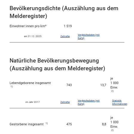
Bevölkerungsdichte (Auszählung aus dem
Melderegister)
Einwohner:innen pro km²
1 519
Vergleichsdaten (mit
am 31.12. 2025
Zeitreihe
Karte)
Natürliche Bevölkerungsbewegung
(Auszählung aus dem Melderegister)
je
Lebendgeborene insgesamt
1 000
743
13,7
1)
Einw.
2)
Vergleichsdaten (mit
Statistik-
im Jahr 2017
Zeitreihe
Karte)
Informationen
je
1 000
1)
Gestorbene insgesamt
475
8,8
Einw.
2)