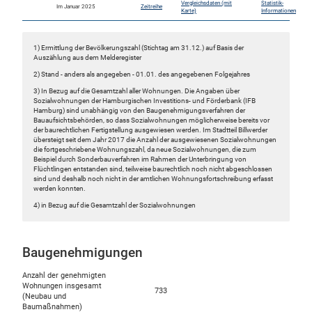
Vergleichsdaten (mit
Statistik-
Im Januar 2025
Zeitreihe
Karte)
Informationen
1) Ermittlung der Bevölkerungszahl (Stichtag am 31.12.) auf Basis der
Auszählung aus dem Melderegister
2) Stand - anders als angegeben - 01.01. des angegebenen Folgejahres
3) In Bezug auf die Gesamtzahl aller Wohnungen. Die Angaben über
Sozialwohnungen der Hamburgischen Investitions- und Förderbank (IFB
Hamburg) sind unabhängig von den Baugenehmigungsverfahren der
Bauaufsichtsbehörden, so dass Sozialwohnungen möglicherweise bereits vor
der baurechtlichen Fertigstellung ausgewiesen werden. Im Stadtteil Billwerder
übersteigt seit dem Jahr 2017 die Anzahl der ausgewiesenen Sozialwohnungen
die fortgeschriebene Wohnungszahl, da neue Sozialwohnungen, die zum
Beispiel durch Sonderbauverfahren im Rahmen der Unterbringung von
Flüchtlingen entstanden sind, teilweise baurechtlich noch nicht abgeschlossen
sind und deshalb noch nicht in der amtlichen Wohnungsfortschreibung erfasst
werden konnten.
4) in Bezug auf die Gesamtzahl der Sozialwohnungen
Baugenehmigungen
Anzahl der genehmigten
Wohnungen insgesamt
733
(Neubau und
Baumaßnahmen)