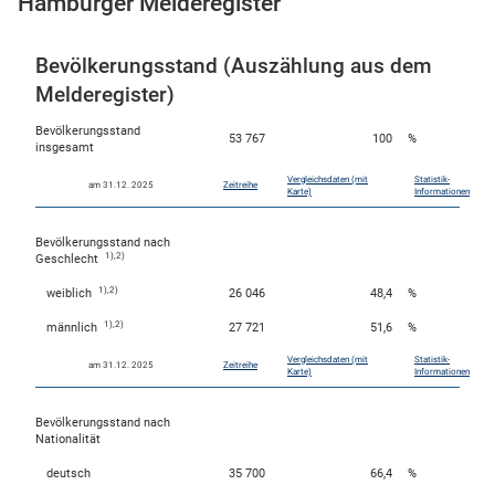
Hamburger Melderegister
Bevölkerungsstand (Auszählung aus dem
skosten
Melderegister)
Bevölkerungsstand
53 767
100
%
insgesamt
Vergleichsdaten (mit
Statistik-
am 31.12. 2025
Zeitreihe
Karte)
Informationen
Bevölkerungsstand nach
1),2)
Geschlecht
n
1),2)
weiblich
26 046
48,4
%
1),2)
männlich
27 721
51,6
%
Vergleichsdaten (mit
Statistik-
am 31.12. 2025
Zeitreihe
Karte)
Informationen
nst
Bevölkerungsstand nach
Nationalität
deutsch
35 700
66,4
%