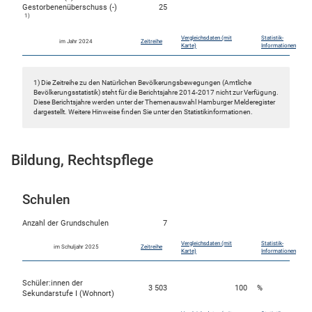
Gestorbenenüberschuss (-)
25
1)
Vergleichsdaten (mit
Statistik-
im Jahr 2024
Zeitreihe
Karte)
Informationen
1) Die Zeitreihe zu den Natürlichen Bevölkerungsbewegungen (Amtliche
Bevölkerungsstatistik) steht für die Berichtsjahre 2014-2017 nicht zur Verfügung.
Diese Berichtsjahre werden unter der Themenauswahl Hamburger Melderegister
dargestellt. Weitere Hinweise finden Sie unter den Statistikinformationen.
Bildung, Rechtspflege
Schulen
Anzahl der Grundschulen
7
Vergleichsdaten (mit
Statistik-
im Schuljahr 2025
Zeitreihe
Karte)
Informationen
Schüler:innen der
3 503
100
%
Sekundarstufe I (Wohnort)