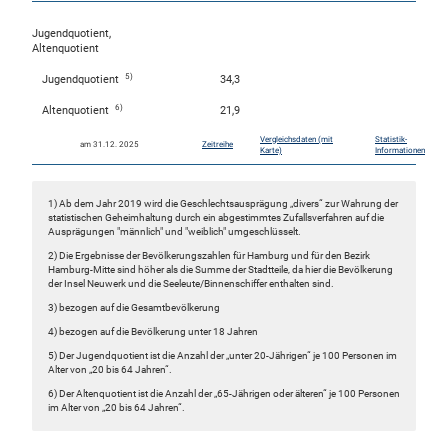
Jugendquotient,
Altenquotient
5)
Jugendquotient
34,3
6)
Altenquotient
21,9
Vergleichsdaten (mit
Statistik-
am 31.12. 2025
Zeitreihe
Karte)
Informationen
1) Ab dem Jahr 2019 wird die Geschlechtsausprägung „divers“ zur Wahrung der
statistischen Geheimhaltung durch ein abgestimmtes Zufallsverfahren auf die
Ausprägungen "männlich" und "weiblich" umgeschlüsselt.
2) Die Ergebnisse der Bevölkerungszahlen für Hamburg und für den Bezirk
Hamburg-Mitte sind höher als die Summe der Stadtteile, da hier die Bevölkerung
der Insel Neuwerk und die Seeleute/Binnenschiffer enthalten sind.
3) bezogen auf die Gesamtbevölkerung
4) bezogen auf die Bevölkerung unter 18 Jahren
5) Der Jugendquotient ist die Anzahl der „unter 20-Jährigen“ je 100 Personen im
Alter von „20 bis 64 Jahren“.
6) Der Altenquotient ist die Anzahl der „65-Jährigen oder älteren“ je 100 Personen
im Alter von „20 bis 64 Jahren“.