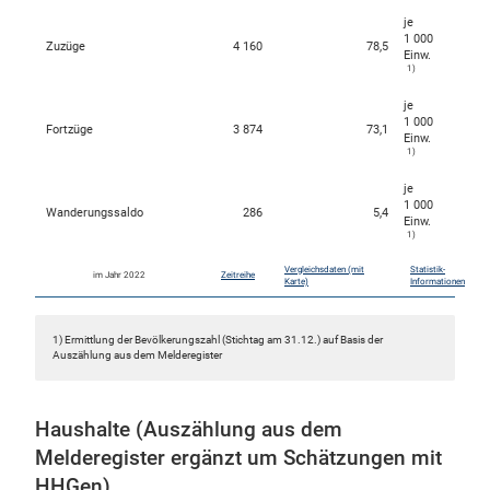
je
1 000
Zuzüge
4 160
78,5
Einw.
1)
je
1 000
Fortzüge
3 874
73,1
Einw.
1)
je
1 000
Wanderungssaldo
286
5,4
Einw.
1)
Vergleichsdaten (mit
Statistik-
im Jahr 2022
Zeitreihe
Karte)
Informationen
1) Ermittlung der Bevölkerungszahl (Stichtag am 31.12.) auf Basis der
Auszählung aus dem Melderegister
Haushalte (Auszählung aus dem
Melderegister ergänzt um Schätzungen mit
HHGen)