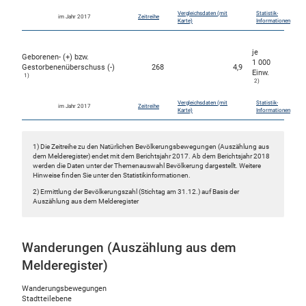
Vergleichsdaten (mit
Statistik-
im Jahr 2017
Zeitreihe
Karte)
Informationen
je
Geborenen- (+) bzw.
1 000
Gestorbenenüberschuss (-)
268
4,9
Einw.
1)
2)
Vergleichsdaten (mit
Statistik-
im Jahr 2017
Zeitreihe
Karte)
Informationen
1) Die Zeitreihe zu den Natürlichen Bevölkerungsbewegungen (Auszählung aus
dem Melderegister) endet mit dem Berichtsjahr 2017. Ab dem Berichtsjahr 2018
werden die Daten unter der Themenauswahl Bevölkerung dargestellt. Weitere
Hinweise finden Sie unter den Statistikinformationen.
2) Ermittlung der Bevölkerungszahl (Stichtag am 31.12.) auf Basis der
Auszählung aus dem Melderegister
Wanderungen (Auszählung aus dem
Melderegister)
Wanderungsbewegungen
Stadtteilebene