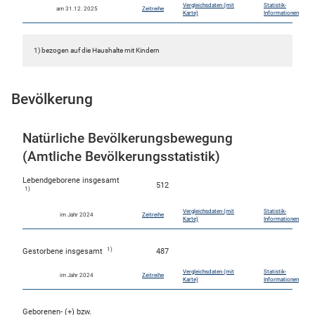
Vergleichsdaten (mit
Statistik-
am 31.12. 2025
Zeitreihe
Karte)
Informationen
1) bezogen auf die Haushalte mit Kindern
Bevölkerung
Natürliche Bevölkerungsbewegung
(Amtliche Bevölkerungsstatistik)
Lebendgeborene insgesamt
512
1)
Vergleichsdaten (mit
Statistik-
im Jahr 2024
Zeitreihe
Karte)
Informationen
1)
Gestorbene insgesamt
487
Vergleichsdaten (mit
Statistik-
im Jahr 2024
Zeitreihe
Karte)
Informationen
Geborenen- (+) bzw.