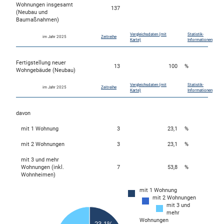
Wohnungen insgesamt
137
(Neubau und
Baumaßnahmen)
Vergleichsdaten (mit
Statistik-
im Jahr 2025
Zeitreihe
Karte)
Informationen
Fertigstellung neuer
13
100
%
Wohngebäude (Neubau)
Vergleichsdaten (mit
Statistik-
im Jahr 2025
Zeitreihe
Karte)
Informationen
davon
mit 1 Wohnung
3
23,1
%
mit 2 Wohnungen
3
23,1
%
mit 3 und mehr
Wohnungen (inkl.
7
53,8
%
Wohnheimen)
mit 1 Wohnung
mit 2 Wohnungen
7
mit 3 und
6.5
mehr
Wohnungen
6