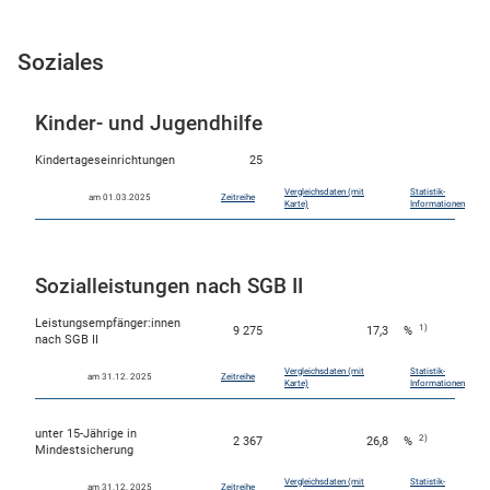
Soziales
Kinder- und Jugendhilfe
Kindertageseinrichtungen
25
Vergleichsdaten (mit
Statistik-
am 01.03.2025
Zeitreihe
Karte)
Informationen
Sozialleistungen nach SGB II
Leistungsempfänger:innen
1)
9 275
17,3
%
nach SGB II
Vergleichsdaten (mit
Statistik-
am 31.12. 2025
Zeitreihe
Karte)
Informationen
unter 15-Jährige in
2)
2 367
26,8
%
Mindestsicherung
Vergleichsdaten (mit
Statistik-
am 31.12. 2025
Zeitreihe