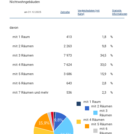
Nichtwohngebäuden
Vergleichsdaten (mit
Statistik-
am 31.12.2025
Zeitreihe
Karte)
Informationen
davon
mit 1 Raum
413
1,8
%
mit 2 Räumen
2 263
9,8
%
mit 3 Räumen
7 973
34,5
%
mit 4 Räumen
7 624
33,0
%
mit 5 Räumen
3 686
15,9
%
mit 6 Räumen
643
2,8
%
mit 7 Räumen und mehr
536
2,3
%
mit 1 Raum
mit 2 Räumen
8000
mit 3
7000
Räumen
mit 4 Räumen
9,8%
6000
15,9%
mit 5 Räumen
5000
mit 6
Räumen