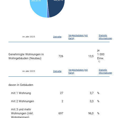
50,0%
15
10
5
0
0
Vergleichsdaten (mit
Statistik-
im Jahr 2025
Zeitreihe
Karte)
Informationen
je
Genehmigte Wohnungen in
1 000
726
13,5
Wohngebäuden (Neubau)
Einw.
1)
Vergleichsdaten (mit
Statistik-
im Jahr 2025
Zeitreihe
Karte)
Informationen
davon in Gebäuden
mit 1 Wohnung
27
3,7
%
mit 2 Wohnungen
2
0,3
%
mit 3 und mehr
Wohnungen (inkl.
697
96,0
%
Wohnheimen)