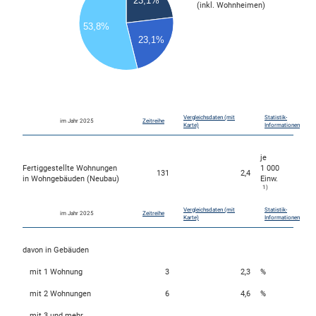
23,1%
(inkl. Wohnheimen)
5.5
53,8%
5
23,1%
4.5
4
3.5
3
0
Vergleichsdaten (mit
Statistik-
im Jahr 2025
Zeitreihe
Karte)
Informationen
je
Fertiggestellte Wohnungen
1 000
131
2,4
in Wohngebäuden (Neubau)
Einw.
1)
Vergleichsdaten (mit
Statistik-
im Jahr 2025
Zeitreihe
Karte)
Informationen
davon in Gebäuden
mit 1 Wohnung
3
2,3
%
mit 2 Wohnungen
6
4,6
%
mit 3 und mehr