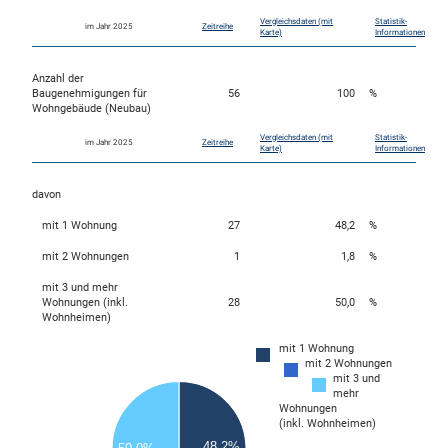
Vergleichsdaten (mit
Statistik-
im Jahr 2025
Zeitreihe
Karte)
Informationen
Anzahl der
Baugenehmigungen für
56
100
%
Wohngebäude (Neubau)
Vergleichsdaten (mit
Statistik-
im Jahr 2025
Zeitreihe
Karte)
Informationen
davon
mit 1 Wohnung
27
48,2
%
mit 2 Wohnungen
1
1,8
%
mit 3 und mehr
Wohnungen (inkl.
28
50,0
%
Wohnheimen)
mit 1 Wohnung
30
mit 2 Wohnungen
mit 3 und
25
mehr
Wohnungen
20
(inkl. Wohnheimen)
48,2%