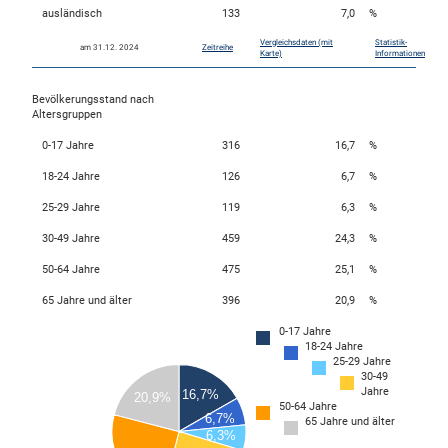
ausländisch
133
7,0
%
Vergleichsdaten (mit
Statistik-
am 31.12. 2024
Zeitreihe
skosten
Karte)
Informationen
Bevölkerungsstand nach
Altersgruppen
0-17 Jahre
316
16,7
%
18-24 Jahre
126
6,7
%
25-29 Jahre
119
6,3
%
n
30-49 Jahre
459
24,3
%
50-64 Jahre
475
25,1
%
65 Jahre und älter
396
20,9
%
nst
0-17 Jahre
500
18-24 Jahre
450
25-29 Jahre
30-49
400
Jahre
16,7%
20,9%
50-64 Jahre
350
6,7%
65 Jahre und älter
6,3%
300