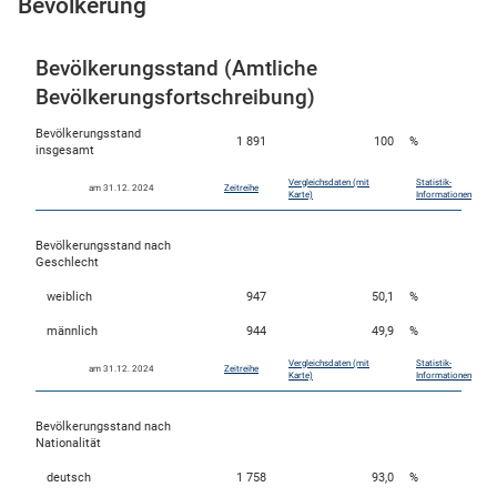
Bevölkerung
Bevölkerungsstand (Amtliche
Bevölkerungsfortschreibung)
Bevölkerungsstand
1 891
100
%
insgesamt
Vergleichsdaten (mit
Statistik-
am 31.12. 2024
Zeitreihe
Karte)
Informationen
Bevölkerungsstand nach
stätige (Mikrozensus)
Geschlecht
weiblich
947
50,1
%
männlich
944
49,9
%
Vergleichsdaten (mit
Statistik-
am 31.12. 2024
Zeitreihe
Karte)
Informationen
Bevölkerungsstand nach
Nationalität
deutsch
1 758
93,0
%