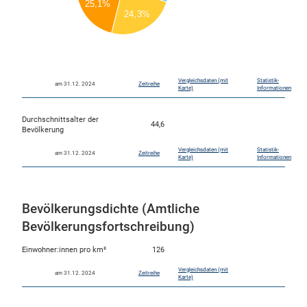
25,1%
250
24,3%
200
150
100
0
Vergleichsdaten (mit
Statistik-
am 31.12. 2024
Zeitreihe
Karte)
Informationen
Durchschnittsalter der
44,6
Bevölkerung
Vergleichsdaten (mit
Statistik-
am 31.12. 2024
Zeitreihe
Karte)
Informationen
Bevölkerungsdichte (Amtliche
Bevölkerungsfortschreibung)
Einwohner:innen pro km²
126
Vergleichsdaten (mit
am 31.12. 2024
Zeitreihe
Karte)