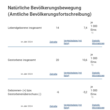
Natürliche Bevölkerungsbewegung
(Amtliche Bevölkerungsfortschreibung)
je
1 000
Lebendgeborene insgesamt
14
7,4
Einw.
1)
Vergleichsdaten (mit
Statistik-
im Jahr 2024
Zeitreihe
Karte)
Informationen
je
1 000
Gestorbene insgesamt
20
10,6
Einw.
1)
Vergleichsdaten (mit
Statistik-
im Jahr 2024
Zeitreihe
Karte)
Informationen
je
Geborenen- (+) bzw.
1 000
-6
-3,2
Gestorbenenüberschuss (-)
Einw.
1)
Vergleichsdaten (mit
Statistik-
im Jahr 2024
Zeitreihe
Karte)
Informationen