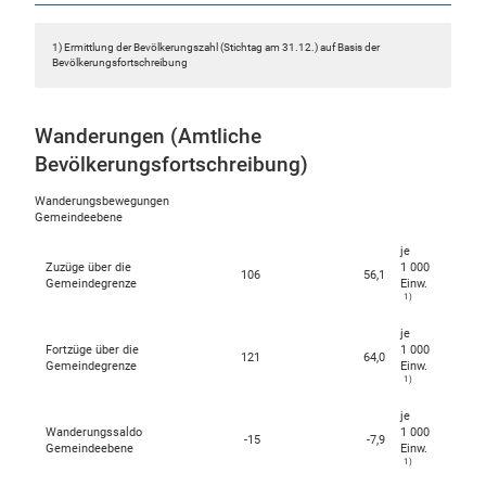
1) Ermittlung der Bevölkerungszahl (Stichtag am 31.12.) auf Basis der
Bevölkerungsfortschreibung
Wanderungen (Amtliche
Bevölkerungsfortschreibung)
Wanderungsbewegungen
Gemeindeebene
je
Zuzüge über die
1 000
106
56,1
Gemeindegrenze
Einw.
1)
je
Fortzüge über die
1 000
121
64,0
Gemeindegrenze
Einw.
1)
je
Wanderungssaldo
1 000
-15
-7,9
Gemeindeebene
Einw.
1)