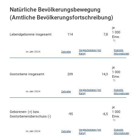
Natürliche Bevölkerungsbewegung
(Amtliche Bevölkerungsfortschreibung)
je
1 000
Lebendgeborene insgesamt
114
7,8
Einw.
1)
Vergleichsdaten (mit
Statistik-
im Jahr 2024
Zeitreihe
Karte)
Informationen
je
1 000
Gestorbene insgesamt
209
14,3
Einw.
1)
Vergleichsdaten (mit
Statistik-
im Jahr 2024
Zeitreihe
Karte)
Informationen
je
Geborenen- (+) bzw.
1 000
-95
-6,5
Gestorbenenüberschuss (-)
Einw.
1)
Vergleichsdaten (mit
Statistik-
im Jahr 2024
Zeitreihe
Karte)
Informationen