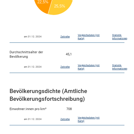
22,5%
2000
25,5%
1500
1000
0
Vergleichsdaten (mit
Statistik-
am 31.12. 2024
Zeitreihe
Karte)
Informationen
Durchschnittsalter der
45,1
Bevölkerung
Vergleichsdaten (mit
Statistik-
am 31.12. 2024
Zeitreihe
Karte)
Informationen
Bevölkerungsdichte (Amtliche
Bevölkerungsfortschreibung)
Einwohner:innen pro km²
708
Vergleichsdaten (mit
am 31.12. 2024
Zeitreihe
Karte)