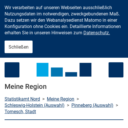
Wir verarbeiten auf unseren Webseiten ausschließlich
Zum Inhalt springen
Nutzungsdaten im notwendigen, zweckgebundenen Maß.
Dazu setzen wir den Webanalysedienst Matomo in einer
Konfiguration ohne Cookies ein. Detaillierte Informationen
erhalten Sie in unseren Hinweisen zum
Datenschutz.
Schließen
Menü öffnen
Meine Region
Statistikamt Nord
>
Meine Region
>
Schleswig-Holstein (Auswahl)
>
Pinneberg (Auswahl)
>
Tornesch, Stadt
che starten