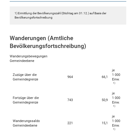
1) Ermittlung der Bevölkerungszahl (Stichtag am 31.12.) auf Basis der
Bevölkerungsfortschreibung
Wanderungen (Amtliche
Bevölkerungsfortschreibung)
Wanderungsbewegungen
Gemeindeebene
je
Zuzüge über die
1 000
964
66,1
Gemeindegrenze
Einw.
1)
je
Fortzüge über die
1 000
743
50,9
Gemeindegrenze
Einw.
1)
je
Wanderungssaldo
1 000
221
15,1
Gemeindeebene
Einw.
1)