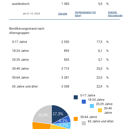
ausländisch
1 383
9,5
%
Vergleichsdaten (mit
Statistik-
am 31.12. 2024
Zeitreihe
skosten
Karte)
Informationen
Bevölkerungsstand nach
Altersgruppen
0-17 Jahre
2 530
17,3
%
18-24 Jahre
893
6,1
%
25-29 Jahre
833
5,7
%
n
30-49 Jahre
3 713
25,5
%
50-64 Jahre
3 281
22,5
%
65 Jahre und älter
3 338
22,9
%
nst
4000
0-17 Jahre
18-24 Jahre
25-29 Jahre
3500
30-49
Jahre
3000
17,3%
22,9%
50-64 Jahre
6,1%
65 Jahre und älter
2500
5,7%