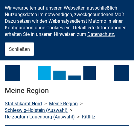
Wir verarbeiten auf unseren Webseiten ausschließlich
Zum Inhalt springen
Nutzungsdaten im notwendigen, zweckgebundenen Maß.
Dazu setzen wir den Webanalysedienst Matomo in einer
Konfiguration ohne Cookies ein. Detaillierte Informationen
erhalten Sie in unseren Hinweisen zum
Datenschutz.
Schließen
Menü öffnen
Meine Region
Statistikamt Nord
>
Meine Region
>
Schleswig-Holstein (Auswahl)
>
Herzogtum Lauenburg (Auswahl)
>
Kittlitz
che starten