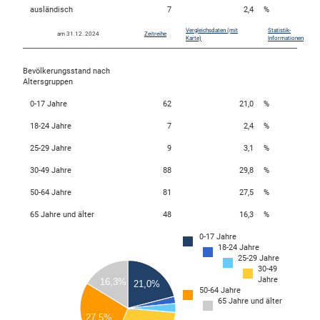
ausländisch
7
2,4
%
Vergleichsdaten (mit
Statistik-
am 31.12. 2024
Zeitreihe
skosten
Karte)
Informationen
Bevölkerungsstand nach
Altersgruppen
0-17 Jahre
62
21,0
%
18-24 Jahre
7
2,4
%
25-29 Jahre
9
3,1
%
n
30-49 Jahre
88
29,8
%
50-64 Jahre
81
27,5
%
65 Jahre und älter
48
16,3
%
nst
0-17 Jahre
90
18-24 Jahre
25-29 Jahre
80
30-49
70
Jahre
16,3%
21,0%
50-64 Jahre
60
65 Jahre und älter
50
27,5%