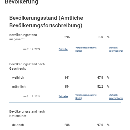
Bevölkerung
Bevölkerungsstand (Amtliche
Bevölkerungsfortschreibung)
Bevölkerungsstand
295
100
%
insgesamt
Vergleichsdaten (mit
Statistik-
am 31.12. 2024
Zeitreihe
Karte)
Informationen
Bevölkerungsstand nach
stätige (Mikrozensus)
Geschlecht
weiblich
141
47,8
%
männlich
154
52,2
%
Vergleichsdaten (mit
Statistik-
am 31.12. 2024
Zeitreihe
Karte)
Informationen
Bevölkerungsstand nach
Nationalität
deutsch
288
97,6
%