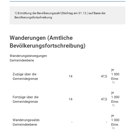
1) Ermittlung der Bevölkerungszahl (Stichtag am 31.12.) auf Basis der
Bevölkerungsfortschreibung
Wanderungen (Amtliche
Bevölkerungsfortschreibung)
Wanderungsbewegungen
Gemeindeebene
je
Zuzüge über die
1 000
14
47,5
Gemeindegrenze
Einw.
1)
je
Fortzüge über die
1 000
14
47,5
Gemeindegrenze
Einw.
1)
je
Wanderungssaldo
1 000
-
-
Gemeindeebene
Einw.
1)