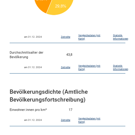
40
29,8%
30
20
10
0
0
Vergleichsdaten (mit
Statistik-
am 31.12. 2024
Zeitreihe
Karte)
Informationen
Durchschnittsalter der
43,8
Bevölkerung
Vergleichsdaten (mit
Statistik-
am 31.12. 2024
Zeitreihe
Karte)
Informationen
Bevölkerungsdichte (Amtliche
Bevölkerungsfortschreibung)
Einwohner:innen pro km²
17
Vergleichsdaten (mit
am 31.12. 2024
Zeitreihe
Karte)