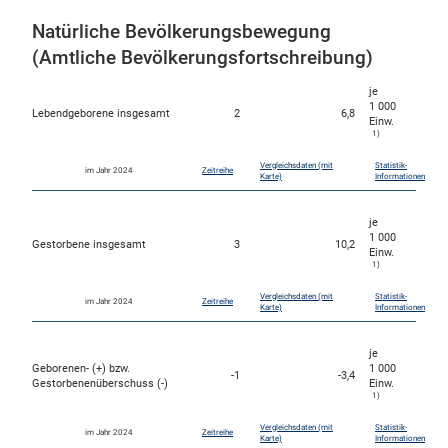
Natürliche Bevölkerungsbewegung
(Amtliche Bevölkerungsfortschreibung)
je
1 000
Lebendgeborene insgesamt
2
6,8
Einw.
1)
Vergleichsdaten (mit
Statistik-
im Jahr 2024
Zeitreihe
Karte)
Informationen
je
1 000
Gestorbene insgesamt
3
10,2
Einw.
1)
Vergleichsdaten (mit
Statistik-
im Jahr 2024
Zeitreihe
Karte)
Informationen
je
Geborenen- (+) bzw.
1 000
-1
-3,4
Gestorbenenüberschuss (-)
Einw.
1)
Vergleichsdaten (mit
Statistik-
im Jahr 2024
Zeitreihe
Karte)
Informationen