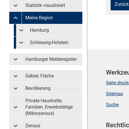
Zurück
Statistik visualisiert
Untermenü Statistik visualisiert
Meine Region
Untermenü Meine Region
Untermenü überspringen
Hamburg
Untermenü Meine Region Hamburg
Schleswig-Holstein
Untermenü Meine Region Schleswig-Holstein
Hamburger Melderegister
Untermenü Hamburger Melderegister
Werkze
Gebiet, Fläche
Untermenü Gebiet, Fläche
Seite druc
Bevölkerung
Untermenü Bevölkerung
Sitemap
Private Haushalte,
Suche
Familien, Erwerbstätige
Untermenü Private Haushalte, Familien, Erwerbstätige (
(Mikrozensus)
Rechtli
Zensus
Untermenü Zensus