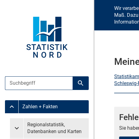
Wir verarb
Maß. Dazu 
Informatio
Meine
Statistika
Suche
Schleswig-
Suche starten
Zahlen + Fakten
Untermenü Zahlen + Fakten
Fehle
Untermenü überspringen
Regionalstatistik,
Sie habe
Untermenü Regionalstatistik, Datenbanken und Karten
Datenbanken und Karten