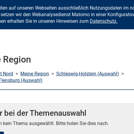
eiten auf unseren Webseiten ausschließlich Nutzungsdaten im
Zum Inhalt springen
setzen wir den Webanalysedienst Matomo in einer Konfiguration 
nen erhalten Sie in unseren Hinweisen zum
Datenschutz.
 Region
mt Nord
>
Meine Region
>
Schleswig-Holstein (Auswahl)
>
Flensburg (Auswahl)
r bei der Themenauswahl
n kein Thema ausgewählt. Bitte holen Sie dies nach.