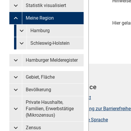
Hinweise
Statistik visualisiert
Untermenü Statistik visualisiert
Meine Region
Untermenü Meine Region
Hier gela
Untermenü überspringen
Hamburg
Untermenü Meine Region Hamburg
Schleswig-Holstein
Untermenü Meine Region Schleswig-Holstein
Hamburger Melderegister
Untermenü Hamburger Melderegister
Gebiet, Fläche
Untermenü Gebiet, Fläche
Werkzeuge
Service
Bevölkerung
Untermenü Bevölkerung
Seite drucken
Kontakt
Private Haushalte,
Sitemap
Erklärung zur Barrierefreihe
Familien, Erwerbstätige
Untermenü Private Haushalte, Familien, Erwerbstätige (
(Mikrozensus)
Suche
Leichte Sprache
Zensus
Untermenü Zensus