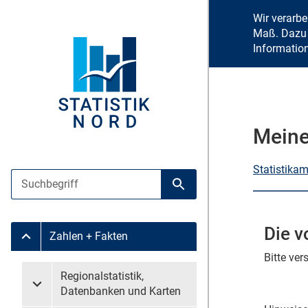
Wir verarb
Maß. Dazu 
Informatio
Meine
Statistika
Suche
Suche starten
Die v
Zahlen + Fakten
Untermenü Zahlen + Fakten
Bitte ve
Untermenü überspringen
Regionalstatistik,
Untermenü Regionalstatistik, Datenbanken und Karten
Datenbanken und Karten