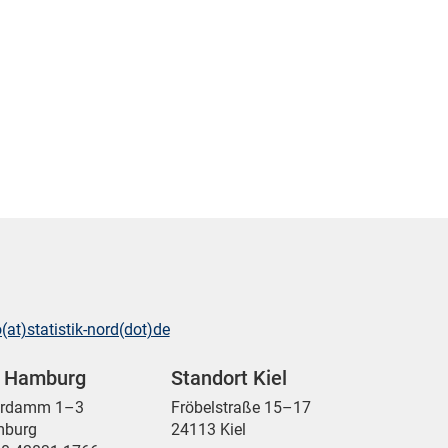
o(at)statistik-nord(dot)de
t Hamburg
Standort Kiel
ordamm 1–3
Fröbelstraße 15–17
mburg
24113 Kiel