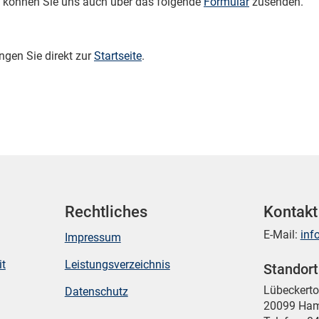
 können Sie uns auch über das folgende
Formular
zusenden.
ngen Sie direkt zur
Startseite
.
Rechtliches
Kontakt
E-Mail:
inf
Impressum
it
Leistungsverzeichnis
Standor
Mikrozensus)
Lübeckert
Datenschutz
20099 Ha