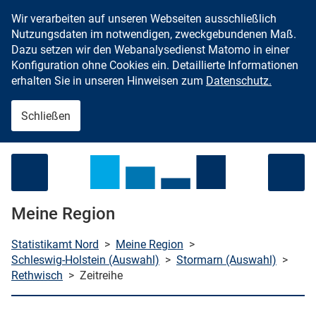
Wir verarbeiten auf unseren Webseiten ausschließlich
Zum Inhalt springen
Nutzungsdaten im notwendigen, zweckgebundenen Maß.
Dazu setzen wir den Webanalysedienst Matomo in einer
Konfiguration ohne Cookies ein. Detaillierte Informationen
erhalten Sie in unseren Hinweisen zum
Datenschutz.
Schließen
Menü öffnen
Meine Region
Statistikamt Nord
>
Meine Region
>
Schleswig-Holstein (Auswahl)
>
Stormarn (Auswahl)
>
Rethwisch
>
Zeitreihe
che starten