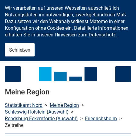
Wir verarbeiten auf unseren Webseiten ausschließlich
Zum Inhalt springen
Nutzungsdaten im notwendigen, zweckgebundenen Maß.
Dazu setzen wir den Webanalysedienst Matomo in einer
Konfiguration ohne Cookies ein. Detaillierte Informationen
erhalten Sie in unseren Hinweisen zum
Datenschutz.
Schließen
Menü öffnen
Meine Region
Statistikamt Nord
>
Meine Region
>
Schleswig-Holstein (Auswahl)
>
Rendsburg-Eckernförde (Auswahl)
>
Friedrichsholm
>
che starten
Zeitreihe