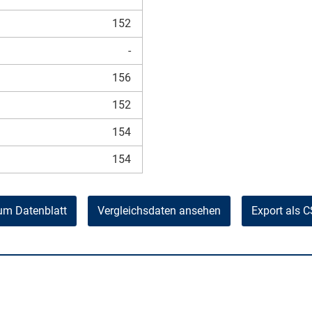
152
-
156
152
154
154
um Datenblatt
Vergleichsdaten ansehen
Export als 