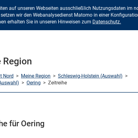
eiten auf unseren Webseiten ausschließlich Nutzungsdaten im
Zum Inhalt springen
setzen wir den Webanalysedienst Matomo in einer Konfiguration 
nen erhalten Sie in unseren Hinweisen zum
Datenschutz.
 Region
mt Nord
>
Meine Region
>
Schleswig-Holstein (Auswahl)
>
Auswahl)
>
Oering
>
Zeitreihe
he für Oering