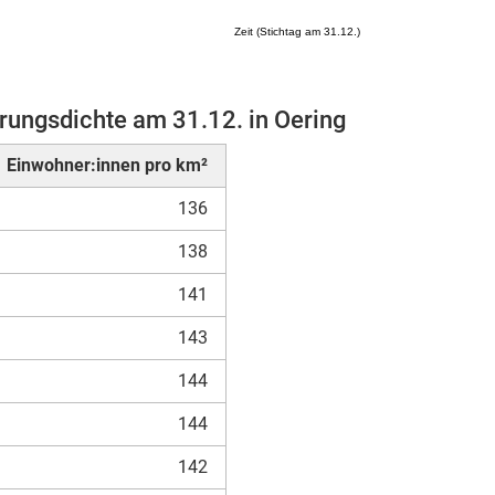
Zeit (Stichtag am 31.12.)
rungsdichte am 31.12. in Oering
Mikrozensus)
Einwohner:innen pro km²
136
138
141
143
144
144
142