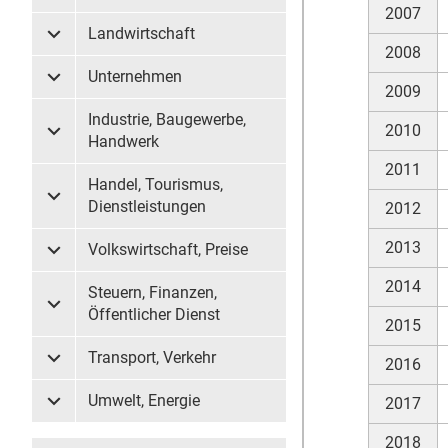
2007
Landwirtschaft
Untermenü Landwirtschaft
2008
Unternehmen
Untermenü Unternehmen
2009
Industrie, Baugewerbe,
2010
Untermenü Industrie, Baugewerbe, Handwerk
Handwerk
2011
Handel, Tourismus,
Untermenü Handel, Tourismus, Dienstleistungen
Dienstleistungen
2012
2013
Volkswirtschaft, Preise
Untermenü Volkswirtschaft, Preise
2014
Steuern, Finanzen,
Untermenü Steuern, Finanzen, Öffentlicher Dienst
Öffentlicher Dienst
2015
Transport, Verkehr
2016
Untermenü Transport, Verkehr
Umwelt, Energie
2017
Untermenü Umwelt, Energie
2018