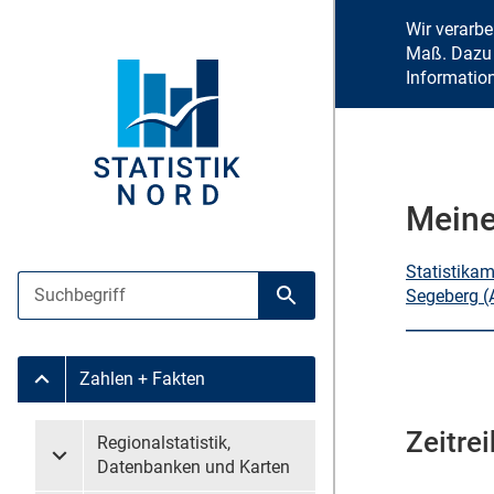
Wir verarb
Maß. Dazu 
Informatio
Meine
Statistika
Suche
Segeberg (
Suche starten
Zahlen + Fakten
Untermenü Zahlen + Fakten
Zeitrei
Untermenü überspringen
Regionalstatistik,
Untermenü Regionalstatistik, Datenbanken und Karten
Datenbanken und Karten