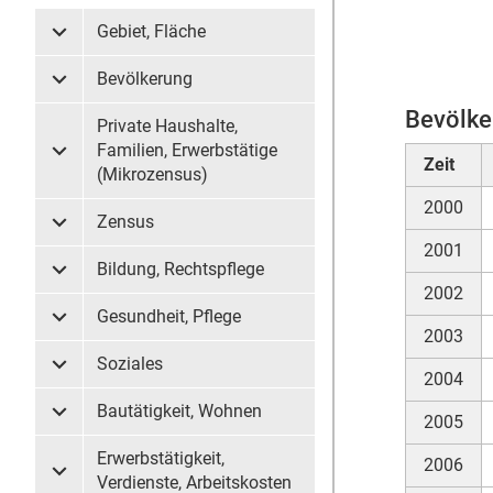
Gebiet, Fläche
Untermenü Gebiet, Fläche
Bevölkerung
Untermenü Bevölkerung
Bevölke
Private Haushalte,
Familien, Erwerbstätige
Untermenü Private Haushalte, Familien, Erwerbstätige (
Zeit
(Mikrozensus)
2000
Zensus
Untermenü Zensus
2001
Bildung, Rechtspflege
Untermenü Bildung, Rechtspflege
2002
Gesundheit, Pflege
Untermenü Gesundheit, Pflege
2003
Soziales
Untermenü Soziales
2004
Bautätigkeit, Wohnen
2005
Untermenü Bautätigkeit, Wohnen
Erwerbstätigkeit,
2006
Untermenü Erwerbstätigkeit, Verdienste, Arbeitskosten
Verdienste, Arbeitskosten