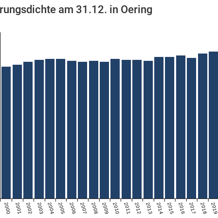
rungsdichte am 31.12. in Oering
2000
2001
2002
2003
2004
2005
2006
2007
2008
2009
2010
2011
2012
2013
2014
2015
2016
2017
2018
201