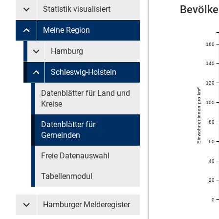
Bevölke
Statistik visualisiert
Untermenü Statistik visualisiert
Meine Region
Untermenü Meine Region
160
Untermenü überspringen
Hamburg
Untermenü Meine Region Hamburg
140
Schleswig-Holstein
Untermenü Meine Region Schleswig-Holstein
120
Einwohner:innen pro km²
Untermenü überspringen
Datenblätter für Land und
Kreise
100
80
Datenblätter für
Gemeinden
60
Freie Datenauswahl
40
Tabellenmodul
20
0
Hamburger Melderegister
Untermenü Hamburger Melderegister