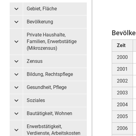
Gebiet, Fläche
Untermenü Gebiet, Fläche
Bevölkerung
Untermenü Bevölkerung
Bevölke
Private Haushalte,
Familien, Erwerbstätige
Untermenü Private Haushalte, Familien, Erwerbstätige (
Zeit
(Mikrozensus)
2000
Zensus
Untermenü Zensus
2001
Bildung, Rechtspflege
Untermenü Bildung, Rechtspflege
2002
Gesundheit, Pflege
Untermenü Gesundheit, Pflege
2003
Soziales
Untermenü Soziales
2004
Bautätigkeit, Wohnen
2005
Untermenü Bautätigkeit, Wohnen
Erwerbstätigkeit,
2006
Untermenü Erwerbstätigkeit, Verdienste, Arbeitskosten
Verdienste, Arbeitskosten