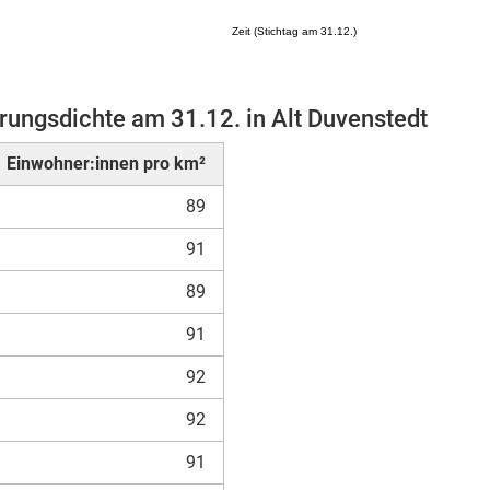
Zeit (Stichtag am 31.12.)
rungsdichte am 31.12. in Alt Duvenstedt
Mikrozensus)
Einwohner:innen pro km²
89
91
89
91
92
92
91