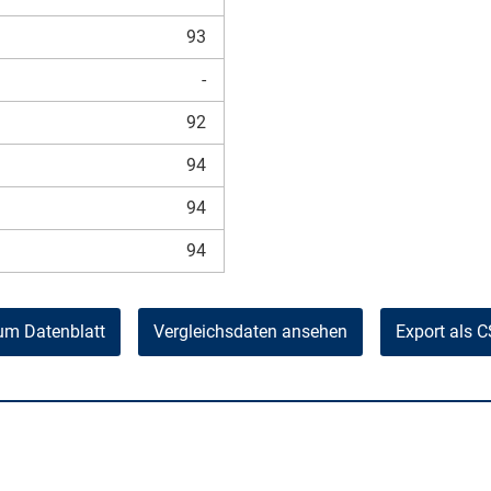
93
-
92
94
94
94
um Datenblatt
Vergleichsdaten ansehen
Export als 