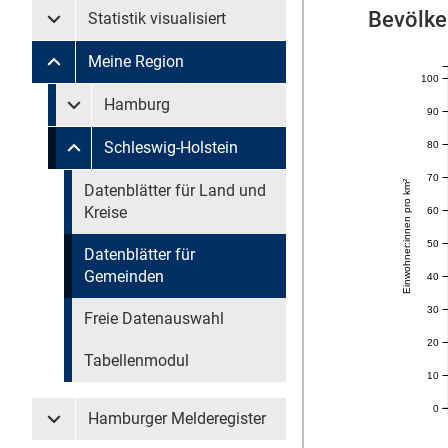
Bevölke
Statistik visualisiert
Untermenü Statistik visualisiert
Meine Region
Untermenü Meine Region
100
Untermenü überspringen
Hamburg
90
Untermenü Meine Region Hamburg
Schleswig-Holstein
80
Untermenü Meine Region Schleswig-Holstein
70
Einwohner:innen pro km²
Untermenü überspringen
Datenblätter für Land und
Kreise
60
50
Datenblätter für
Gemeinden
40
30
Freie Datenauswahl
20
Tabellenmodul
10
0
Hamburger Melderegister
Untermenü Hamburger Melderegister