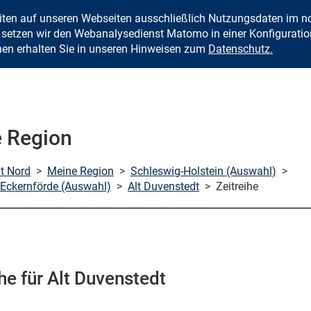
eiten auf unseren Webseiten ausschließlich Nutzungsdaten im
Zum Inhalt springen
setzen wir den Webanalysedienst Matomo in einer Konfiguration 
nen erhalten Sie in unseren Hinweisen zum
Datenschutz.
 Region
mt Nord
>
Meine Region
>
Schleswig-Holstein (Auswahl)
>
Eckernförde (Auswahl)
>
Alt Duvenstedt
>
Zeitreihe
he für Alt Duvenstedt