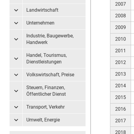
2007
Landwirtschaft
Untermenü Landwirtschaft
2008
Unternehmen
Untermenü Unternehmen
2009
Industrie, Baugewerbe,
2010
Untermenü Industrie, Baugewerbe, Handwerk
Handwerk
2011
Handel, Tourismus,
Untermenü Handel, Tourismus, Dienstleistungen
Dienstleistungen
2012
2013
Volkswirtschaft, Preise
Untermenü Volkswirtschaft, Preise
2014
Steuern, Finanzen,
Untermenü Steuern, Finanzen, Öffentlicher Dienst
Öffentlicher Dienst
2015
Transport, Verkehr
2016
Untermenü Transport, Verkehr
Umwelt, Energie
2017
Untermenü Umwelt, Energie
2018