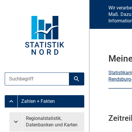
Wir verarb
Maß. Dazu 
Informatio
Meine
Statistika
Suche
Rendsburg-
Suche starten
Zahlen + Fakten
Untermenü Zahlen + Fakten
Zeitrei
Untermenü überspringen
Regionalstatistik,
Untermenü Regionalstatistik, Datenbanken und Karten
Datenbanken und Karten