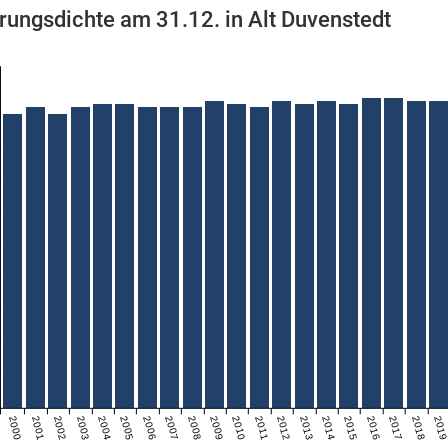
rungsdichte am 31.12. in Alt Duvenstedt
2000
2001
2002
2003
2004
2005
2006
2007
2008
2009
2010
2011
2012
2013
2014
2015
2016
2017
2018
201