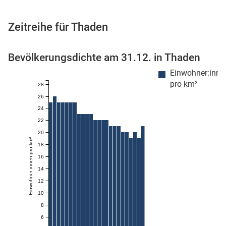
Zeitreihe für Thaden
 Karten
Bevölkerungsdichte am 31.12. in Thaden
Einwohner:inne
pro km²
28
26
24
22
20
Einwohner:innen pro km²
18
n
16
14
12
10
8
6