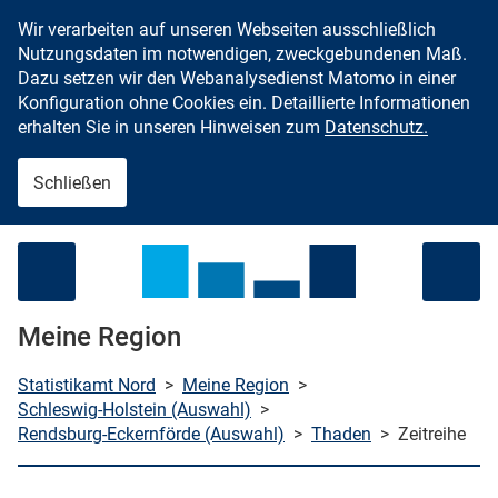
Wir verarbeiten auf unseren Webseiten ausschließlich
Zum Inhalt springen
Nutzungsdaten im notwendigen, zweckgebundenen Maß.
Dazu setzen wir den Webanalysedienst Matomo in einer
Konfiguration ohne Cookies ein. Detaillierte Informationen
erhalten Sie in unseren Hinweisen zum
Datenschutz.
Schließen
Menü öffnen
Meine Region
Statistikamt Nord
>
Meine Region
>
Schleswig-Holstein (Auswahl)
>
Rendsburg-Eckernförde (Auswahl)
>
Thaden
>
Zeitreihe
che starten