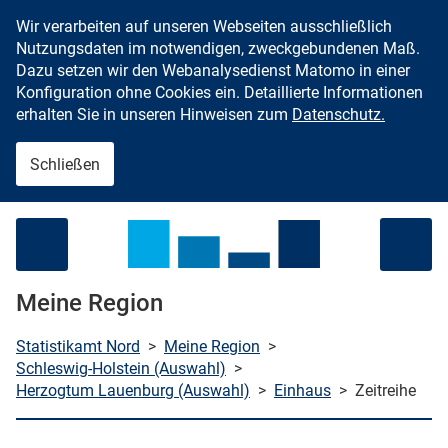
Wir verarbeiten auf unseren Webseiten ausschließlich
Zum Inhalt springen
Nutzungsdaten im notwendigen, zweckgebundenen Maß.
Dazu setzen wir den Webanalysedienst Matomo in einer
Konfiguration ohne Cookies ein. Detaillierte Informationen
erhalten Sie in unseren Hinweisen zum
Datenschutz.
Schließen
Menü öffnen
Meine Region
Statistikamt Nord
>
Meine Region
>
Schleswig-Holstein (Auswahl)
>
Herzogtum Lauenburg (Auswahl)
>
Einhaus
>
Zeitreihe
che starten