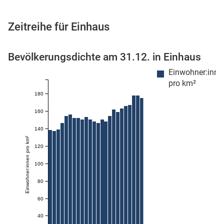
Zeitreihe für Einhaus
 Karten
Bevölkerungsdichte am 31.12. in Einhaus
Einwohner:inne
pro km²
180
160
140
Einwohner:innen pro km²
n
120
100
80
60
40