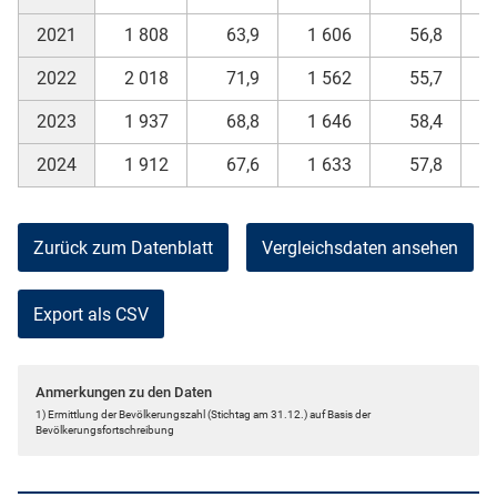
2021
1 808
63,9
1 606
56,8
2022
2 018
71,9
1 562
55,7
2023
1 937
68,8
1 646
58,4
2024
1 912
67,6
1 633
57,8
Zurück zum Datenblatt
Vergleichsdaten ansehen
Export als CSV
Anmerkungen zu den Daten
1) Ermittlung der Bevölkerungszahl (Stichtag am 31.12.) auf Basis der
Bevölkerungsfortschreibung