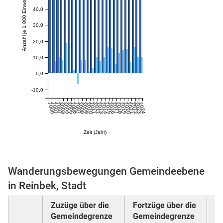
Anzahl je 1 000 Einwohner:innen
40,0
30,0
skosten
20,0
10,0
0,0
-10,0
2000
2001
2002
2003
2004
2005
2006
2007
2008
2009
2010
2011
2012
2013
2014
2015
2016
2017
2018
2019
2020
2021
2022
2023
2024
n
Zeit (Jahr)
nst
Wanderungsbewegungen Gemeindeebene
in Reinbek, Stadt
Zuzüge über die
Fortzüge über die
W
Gemeindegrenze
Gemeindegrenze
G