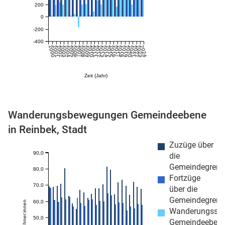
200
0
-200
-400
2000
2001
2002
2003
2004
2005
2006
2007
2008
2009
2010
2011
2012
2013
2014
2015
2016
2017
2018
2019
2020
2021
2022
2023
2024
Zeit (Jahr)
stätige (Mikrozensus)
Wanderungsbewegungen Gemeindeebene
in Reinbek, Stadt
Zuzüge über
90,0
die
Gemeindegrenz
80,0
Fortzüge
70,0
über die
Gemeindegrenz
60,0
Wanderungssa
50,0
Gemeindeeben