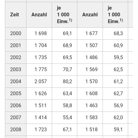
je
je
Zeit
Anzahl
1 000
Anzahl
1 000
A
1)
1)
Einw.
Einw.
2000
1 698
69,1
1 677
68,3
2001
1 704
68,9
1 507
60,9
2002
1 735
69,5
1 486
59,5
2003
1 775
70,7
1 569
62,5
2004
2 057
80,2
1 570
61,2
2005
1 626
63,4
1 608
62,7
2006
1 511
58,8
1 463
56,9
2007
1 414
55,4
1 583
62,0
2008
1 723
67,1
1 518
59,1