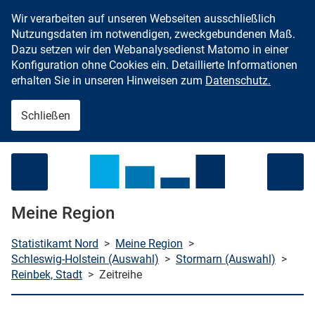
Wir verarbeiten auf unseren Webseiten ausschließlich
Zum Inhalt springen
Nutzungsdaten im notwendigen, zweckgebundenen Maß.
Dazu setzen wir den Webanalysedienst Matomo in einer
Konfiguration ohne Cookies ein. Detaillierte Informationen
erhalten Sie in unseren Hinweisen zum
Datenschutz.
Schließen
Menü öffnen
Meine Region
Statistikamt Nord
>
Meine Region
>
Schleswig-Holstein (Auswahl)
>
Stormarn (Auswahl)
>
Reinbek, Stadt
>
Zeitreihe
che starten