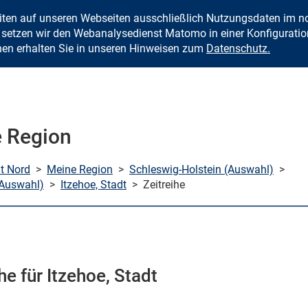
eiten auf unseren Webseiten ausschließlich Nutzungsdaten im
Zum Inhalt springen
setzen wir den Webanalysedienst Matomo in einer Konfiguration 
nen erhalten Sie in unseren Hinweisen zum
Datenschutz.
 Region
mt Nord
>
Meine Region
>
Schleswig-Holstein (Auswahl)
>
(Auswahl)
>
Itzehoe, Stadt
>
Zeitreihe
he für Itzehoe, Stadt