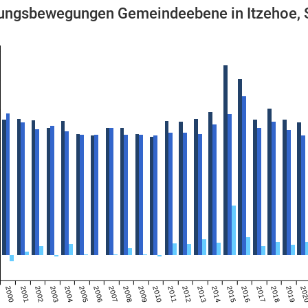
ngsbewegungen Gemeindeebene in Itzehoe, 
2000
2001
2002
2003
2004
2005
2006
2007
2008
2009
2010
2011
2012
2013
2014
2015
2016
2017
2018
2019
20