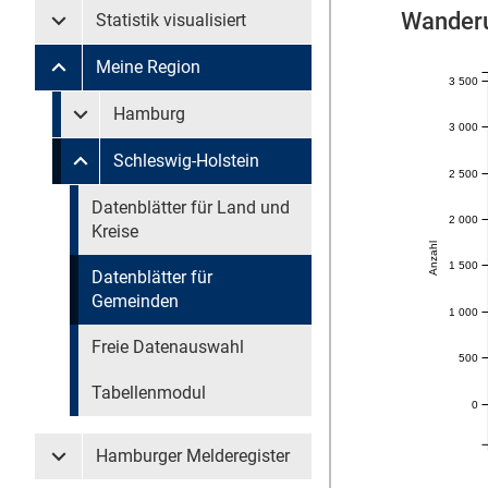
Wanderu
Statistik visualisiert
Untermenü Statistik visualisiert
Meine Region
Untermenü Meine Region
3 500
Untermenü überspringen
Hamburg
Untermenü Meine Region Hamburg
3 000
Schleswig-Holstein
Untermenü Meine Region Schleswig-Holstein
2 500
Untermenü überspringen
Datenblätter für Land und
2 000
Kreise
Anzahl
1 500
Datenblätter für
Gemeinden
1 000
Freie Datenauswahl
500
Tabellenmodul
0
Hamburger Melderegister
Untermenü Hamburger Melderegister