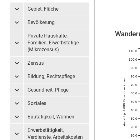
Gebiet, Fläche
Untermenü Gebiet, Fläche
Bevölkerung
Untermenü Bevölkerung
Wanderu
Private Haushalte,
Familien, Erwerbstätige
Untermenü Private Haushalte, Familien, Erwerbstätige (
(Mikrozensus)
110,0
100,0
Zensus
Untermenü Zensus
90,0
Bildung, Rechtspflege
80,0
Untermenü Bildung, Rechtspflege
Anzahl je 1 000 Einwohner:innen
70,0
Gesundheit, Pflege
Untermenü Gesundheit, Pflege
60,0
50,0
Soziales
Untermenü Soziales
40,0
Bautätigkeit, Wohnen
30,0
Untermenü Bautätigkeit, Wohnen
20,0
Erwerbstätigkeit,
10,0
Untermenü Erwerbstätigkeit, Verdienste, Arbeitskosten
Verdienste, Arbeitskosten