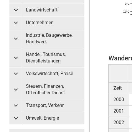
0,0
Landwirtschaft
-10,0
Untermenü Landwirtschaft
Unternehmen
Untermenü Unternehmen
Industrie, Baugewerbe,
Untermenü Industrie, Baugewerbe, Handwerk
Handwerk
Handel, Tourismus,
Wanderu
Untermenü Handel, Tourismus, Dienstleistungen
Dienstleistungen
Volkswirtschaft, Preise
Untermenü Volkswirtschaft, Preise
Steuern, Finanzen,
Zeit
Untermenü Steuern, Finanzen, Öffentlicher Dienst
Öffentlicher Dienst
2000
Transport, Verkehr
Untermenü Transport, Verkehr
2001
Umwelt, Energie
Untermenü Umwelt, Energie
2002