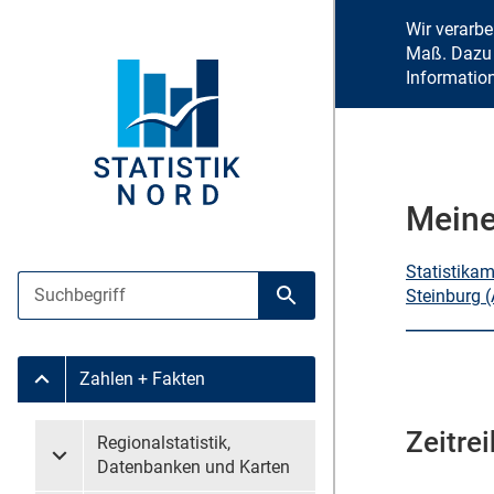
Wir verarb
Maß. Dazu 
Informatio
Meine
Statistika
Suche
Steinburg 
Suche starten
Zahlen + Fakten
Untermenü Zahlen + Fakten
Zeitrei
Untermenü überspringen
Regionalstatistik,
Untermenü Regionalstatistik, Datenbanken und Karten
Datenbanken und Karten