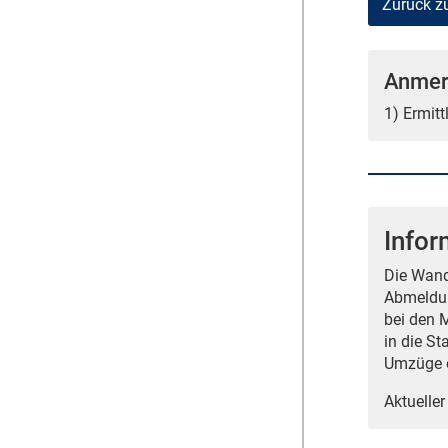
Zurück z
Anmer
1) Ermit
Info
Die Wand
Abmeldun
bei den 
in die St
Umzüge o
Aktueller