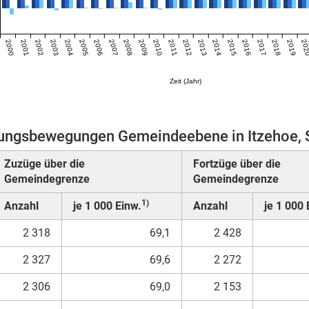
2000
2001
2002
2003
2004
2005
2006
2007
2008
2009
2010
2011
2012
2013
2014
2015
2016
2017
2018
2019
20
Zeit (Jahr)
ngsbewegungen Gemeindeebene in Itzehoe, 
Zuzüge über die
Fortzüge über die
Gemeindegrenze
Gemeindegrenze
1)
Anzahl
je 1 000 Einw.
Anzahl
je 1 000 
2 318
69,1
2 428
2 327
69,6
2 272
2 306
69,0
2 153