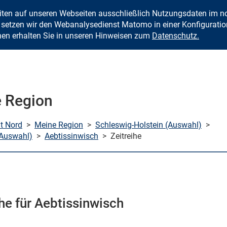
eiten auf unseren Webseiten ausschließlich Nutzungsdaten im
Zum Inhalt springen
setzen wir den Webanalysedienst Matomo in einer Konfiguration 
nen erhalten Sie in unseren Hinweisen zum
Datenschutz.
 Region
mt Nord
>
Meine Region
>
Schleswig-Holstein (Auswahl)
>
(Auswahl)
>
Aebtissinwisch
>
Zeitreihe
ihe für Aebtissinwisch