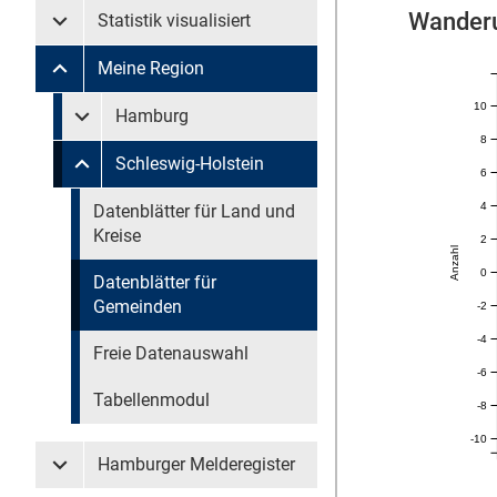
Wanderu
Statistik visualisiert
Untermenü Statistik visualisiert
Meine Region
Untermenü Meine Region
10
Untermenü überspringen
Hamburg
Untermenü Meine Region Hamburg
8
Schleswig-Holstein
Untermenü Meine Region Schleswig-Holstein
6
4
Untermenü überspringen
Datenblätter für Land und
Kreise
2
Anzahl
0
Datenblätter für
Gemeinden
-2
-4
Freie Datenauswahl
-6
Tabellenmodul
-8
-10
Hamburger Melderegister
Untermenü Hamburger Melderegister