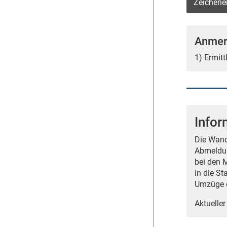
Zeichene
Anmer
1) Ermit
Info
Die Wand
Abmeldun
bei den 
in die St
Umzüge o
Aktueller