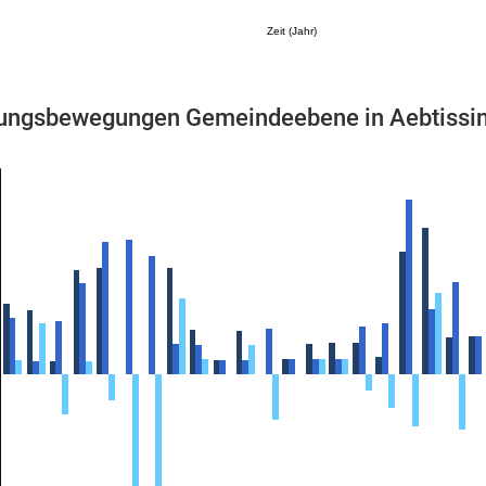
Zeit (Jahr)
ngsbewegungen Gemeindeebene in Aebtissi
Mikrozensus)