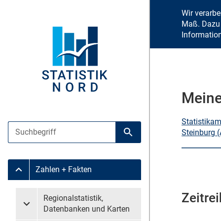
Wir verarb
Maß. Dazu 
Informatio
Meine
Statistika
Suche
Steinburg 
Suche starten
Zahlen + Fakten
Untermenü Zahlen + Fakten
Zeitre
Untermenü überspringen
Regionalstatistik,
Untermenü Regionalstatistik, Datenbanken und Karten
Datenbanken und Karten