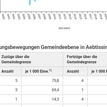
2000
2001
2002
2003
2004
2005
2006
2007
2008
2009
2010
2011
2012
2013
2014
2015
2016
2017
2018
2019
20
Zeit (Jahr)
ngsbewegungen Gemeindeebene in Aebtissi
Zuzüge über die
Fortzüge über die
Gemeindegrenze
Gemeindegrenze
1)
Anzahl
je 1 000 Einw.
Anzahl
je 1 000 
5
75,8
4
5
69,4
1
1
14,3
4