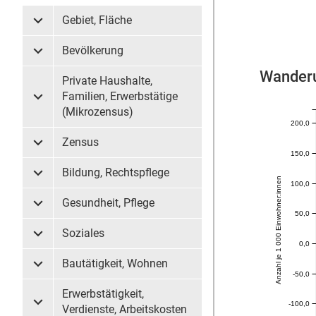
Gebiet, Fläche
Untermenü Gebiet, Fläche
Bevölkerung
Untermenü Bevölkerung
Wanderu
Private Haushalte,
Familien, Erwerbstätige
Untermenü Private Haushalte, Familien, Erwerbstätige (
(Mikrozensus)
200,0
Zensus
Untermenü Zensus
150,0
Bildung, Rechtspflege
Untermenü Bildung, Rechtspflege
Anzahl je 1 000 Einwohner:innen
100,0
Gesundheit, Pflege
Untermenü Gesundheit, Pflege
50,0
Soziales
Untermenü Soziales
0,0
Bautätigkeit, Wohnen
Untermenü Bautätigkeit, Wohnen
-50,0
Erwerbstätigkeit,
-100,0
Untermenü Erwerbstätigkeit, Verdienste, Arbeitskosten
Verdienste, Arbeitskosten