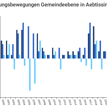
ngsbewegungen Gemeindeebene in Aebtissi
2000
2001
2002
2003
2004
2005
2006
2007
2008
2009
2010
2011
2012
2013
2014
2015
2016
2017
2018
2019
20