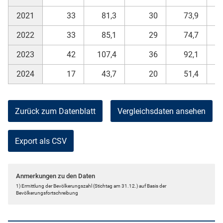
2021
33
81,3
30
73,9
2022
33
85,1
29
74,7
2023
42
107,4
36
92,1
2024
17
43,7
20
51,4
Zurück zum Datenblatt
Vergleichsdaten ansehen
Export als CSV
Anmerkungen zu den Daten
1) Ermittlung der Bevölkerungszahl (Stichtag am 31.12.) auf Basis der
Bevölkerungsfortschreibung