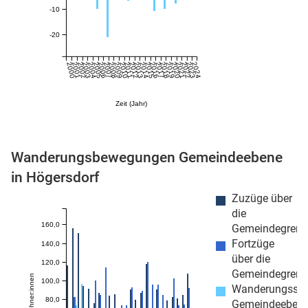
-10
-20
2000
2001
2002
2003
2004
2005
2006
2007
2008
2009
2010
2011
2012
2013
2014
2015
2016
2017
2018
2019
2020
2021
2022
2023
2024
Zeit (Jahr)
stätige (Mikrozensus)
Wanderungsbewegungen Gemeindeebene
in Högersdorf
Zuzüge über
die
160,0
Gemeindegrenz
Fortzüge
140,0
über die
120,0
Gemeindegrenz
100,0
Wanderungssa
80,0
Gemeindeeben