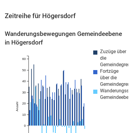
Zeitreihe für Högersdorf
 Karten
Wanderungsbewegungen Gemeindeebene
in Högersdorf
Zuzüge über
die
60
Gemeindegrenz
Fortzüge
50
über die
40
Gemeindegrenz
n
Wanderungssa
30
Gemeindeeben
20
Anzahl
10
0