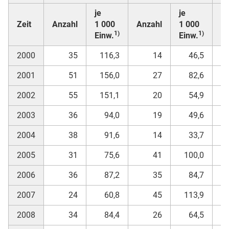
je
je
Zeit
Anzahl
1 000
Anzahl
1 000
A
1)
1)
Einw.
Einw.
2000
35
116,3
14
46,5
2001
51
156,0
27
82,6
2002
55
151,1
20
54,9
2003
36
94,0
19
49,6
2004
38
91,6
14
33,7
2005
31
75,6
41
100,0
2006
36
87,2
35
84,7
2007
24
60,8
45
113,9
2008
34
84,4
26
64,5