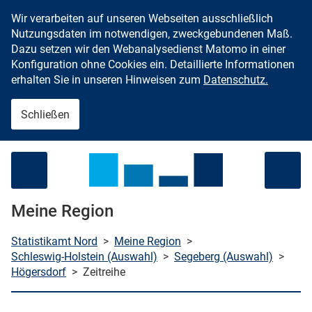
Wir verarbeiten auf unseren Webseiten ausschließlich
Zum Inhalt springen
Nutzungsdaten im notwendigen, zweckgebundenen Maß.
Dazu setzen wir den Webanalysedienst Matomo in einer
Konfiguration ohne Cookies ein. Detaillierte Informationen
erhalten Sie in unseren Hinweisen zum
Datenschutz.
Schließen
Menü öffnen
Meine Region
Statistikamt Nord
>
Meine Region
>
Schleswig-Holstein (Auswahl)
>
Segeberg (Auswahl)
>
Högersdorf
>
Zeitreihe
che starten