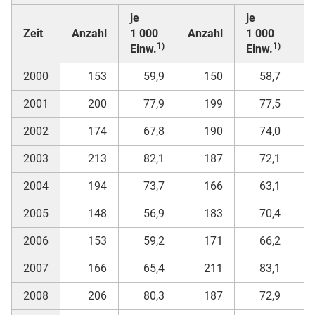
je
je
Zeit
Anzahl
1 000
Anzahl
1 000
A
1)
1)
Einw.
Einw.
2000
153
59,9
150
58,7
2001
200
77,9
199
77,5
2002
174
67,8
190
74,0
2003
213
82,1
187
72,1
2004
194
73,7
166
63,1
2005
148
56,9
183
70,4
2006
153
59,2
171
66,2
2007
166
65,4
211
83,1
2008
206
80,3
187
72,9