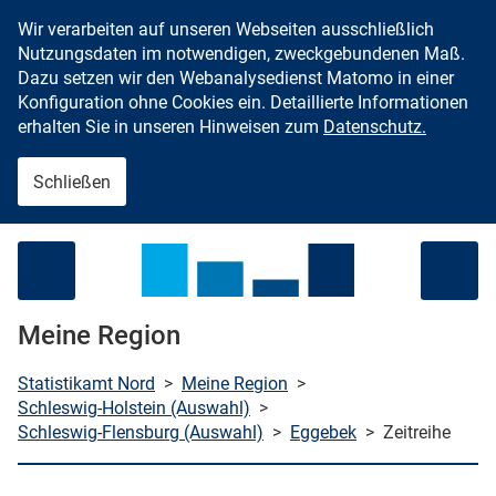
Wir verarbeiten auf unseren Webseiten ausschließlich
Zum Inhalt springen
Nutzungsdaten im notwendigen, zweckgebundenen Maß.
Dazu setzen wir den Webanalysedienst Matomo in einer
Konfiguration ohne Cookies ein. Detaillierte Informationen
erhalten Sie in unseren Hinweisen zum
Datenschutz.
Schließen
Menü öffnen
Meine Region
Statistikamt Nord
>
Meine Region
>
Schleswig-Holstein (Auswahl)
>
Schleswig-Flensburg (Auswahl)
>
Eggebek
>
Zeitreihe
che starten