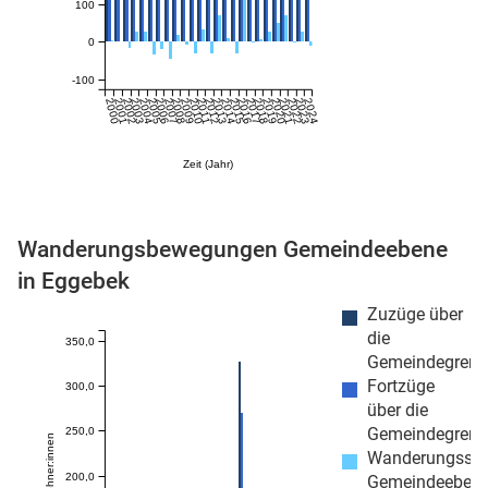
100
0
-100
2000
2001
2002
2003
2004
2005
2006
2007
2008
2009
2010
2011
2012
2013
2014
2015
2016
2017
2018
2019
2020
2021
2022
2023
2024
Zeit (Jahr)
stätige (Mikrozensus)
Wanderungsbewegungen Gemeindeebene
in Eggebek
Zuzüge über
die
350,0
Gemeindegrenz
Fortzüge
300,0
über die
Gemeindegrenz
250,0
Wanderungssa
200,0
Gemeindeeben