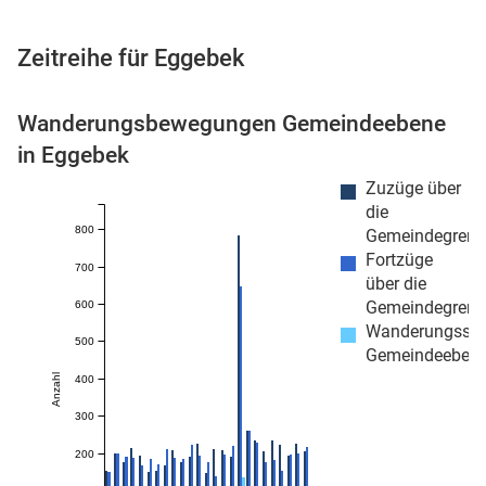
Zeitreihe für Eggebek
 Karten
Wanderungsbewegungen Gemeindeebene
in Eggebek
Zuzüge über
die
800
Gemeindegrenz
Fortzüge
700
über die
Gemeindegrenz
600
n
Wanderungssa
500
Gemeindeeben
Anzahl
400
300
200