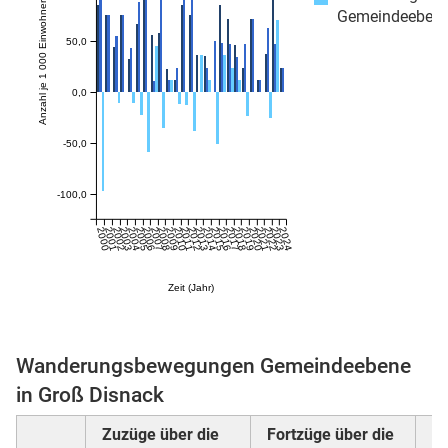
Anzahl je 1 000 Einwohner:innen
Gemeindeeben
50,0
skosten
0,0
-50,0
-100,0
2000
2001
2002
2003
2004
2005
2006
2007
2008
2009
2010
2011
2012
2013
2014
2015
2016
2017
2018
2019
2020
2021
2022
2023
2024
n
Zeit (Jahr)
nst
Wanderungsbewegungen Gemeindeebene
in Groß Disnack
Zuzüge über die
Fortzüge über die
W