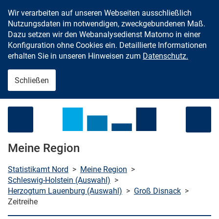
Wir verarbeiten auf unseren Webseiten ausschließlich
Zum Inhalt springen
Nutzungsdaten im notwendigen, zweckgebundenen Maß.
Dazu setzen wir den Webanalysedienst Matomo in einer
Konfiguration ohne Cookies ein. Detaillierte Informationen
erhalten Sie in unseren Hinweisen zum
Datenschutz.
Schließen
Menü öffnen
Meine Region
Statistikamt Nord
>
Meine Region
>
Schleswig-Holstein (Auswahl)
>
Herzogtum Lauenburg (Auswahl)
>
Groß Disnack
>
che starten
Zeitreihe