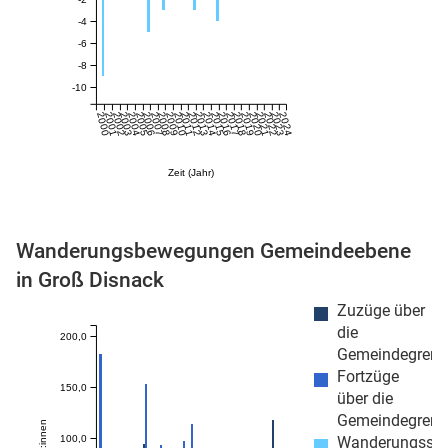
-4
-6
-8
-10
2000
2001
2002
2003
2004
2005
2006
2007
2008
2009
2010
2011
2012
2013
2014
2015
2016
2017
2018
2019
2020
2021
2022
2023
2024
Zeit (Jahr)
stätige (Mikrozensus)
Wanderungsbewegungen Gemeindeebene
in Groß Disnack
Zuzüge über
die
200,0
Gemeindegrenz
Fortzüge
150,0
über die
Gemeindegrenz
100,0
Wanderungssa