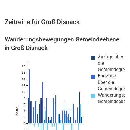
Zeitreihe für Groß Disnack
 Karten
Wanderungsbewegungen Gemeindeebene
in Groß Disnack
Zuzüge über
die
18
Gemeindegrenz
16
Fortzüge
14
über die
n
12
Gemeindegrenz
10
Wanderungssa
8
Gemeindeeben
6
Anzahl
4
2
0
-2