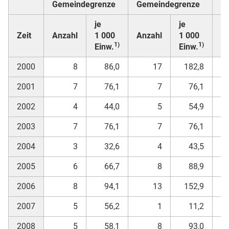
Gemeindegrenze
Gemeindegrenze
G
je
je
Zeit
Anzahl
1 000
Anzahl
1 000
A
1)
1)
Einw.
Einw.
2000
8
86,0
17
182,8
2001
7
76,1
7
76,1
2002
4
44,0
5
54,9
2003
7
76,1
7
76,1
2004
3
32,6
4
43,5
2005
6
66,7
8
88,9
2006
8
94,1
13
152,9
2007
5
56,2
1
11,2
2008
5
58,1
8
93,0