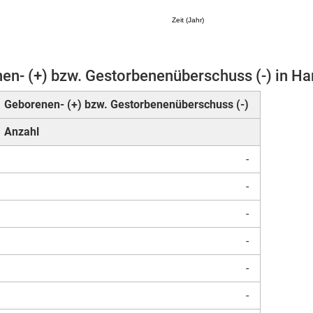
Zeit (Jahr)
en- (+) bzw. Gestorbenenüberschuss (-) in H
Mikrozensus)
Geborenen- (+) bzw. Gestorbenenüberschuss (-)
Anzahl
-
-
-
-
-
-