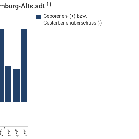
1)
amburg-Altstadt
Geborenen- (+) bzw.
Gestorbenenüberschuss (-)
021
2022
2023
2024