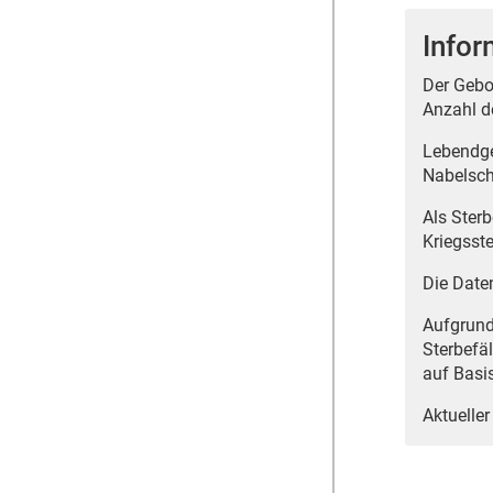
Infor
Der Gebo
Anzahl d
Lebendge
Nabelsch
Als Ster
Kriegsst
Die Date
Aufgrund
Sterbefä
auf Basi
Aktueller