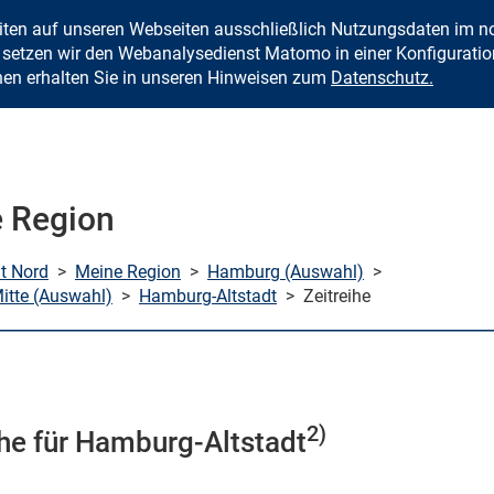
eiten auf unseren Webseiten ausschließlich Nutzungsdaten im
Zum Inhalt springen
setzen wir den Webanalysedienst Matomo in einer Konfiguration 
nen erhalten Sie in unseren Hinweisen zum
Datenschutz.
 Region
mt Nord
>
Meine Region
>
Hamburg (Auswahl)
>
tte (Auswahl)
>
Hamburg-Altstadt
>
Zeitreihe
2)
ihe für Hamburg-Altstadt