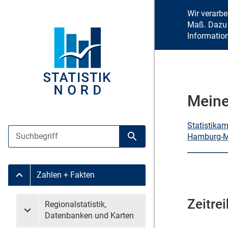
Wir verarb
Maß. Dazu 
Informatio
Meine
Statistika
Suche
Hamburg-Mi
Suche starten
Zahlen + Fakten
Untermenü Zahlen + Fakten
Zeitre
Untermenü überspringen
Regionalstatistik,
Untermenü Regionalstatistik, Datenbanken und Karten
Datenbanken und Karten