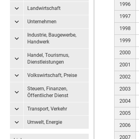
1996
Landwirtschaft
Untermenü Landwirtschaft
1997
Unternehmen
Untermenü Unternehmen
1998
Industrie, Baugewerbe,
1999
Untermenü Industrie, Baugewerbe, Handwerk
Handwerk
2000
Handel, Tourismus,
Untermenü Handel, Tourismus, Dienstleistungen
Dienstleistungen
2001
Volkswirtschaft, Preise
2002
Untermenü Volkswirtschaft, Preise
Steuern, Finanzen,
2003
Untermenü Steuern, Finanzen, Öffentlicher Dienst
Öffentlicher Dienst
2004
Transport, Verkehr
Untermenü Transport, Verkehr
2005
Umwelt, Energie
2006
Untermenü Umwelt, Energie
2007