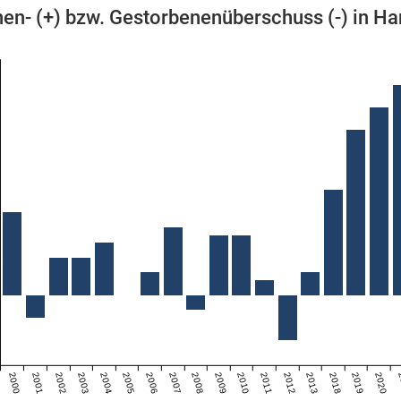
en- (+) bzw. Gestorbenenüberschuss (-) in H
2000
2001
2002
2003
2004
2005
2006
2007
2008
2009
2010
2011
2012
2013
2018
2019
2020
2