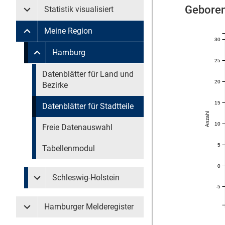
Geboren
Statistik visualisiert
Untermenü Statistik visualisiert
Meine Region
Untermenü Meine Region
30
Untermenü überspringen
Hamburg
Untermenü Meine Region Hamburg
25
Untermenü überspringen
Datenblätter für Land und
20
Bezirke
15
Datenblätter für Stadtteile
Anzahl
10
Freie Datenauswahl
5
Tabellenmodul
0
Schleswig-Holstein
Untermenü Meine Region Schleswig-Holstein
-5
Hamburger Melderegister
Untermenü Hamburger Melderegister