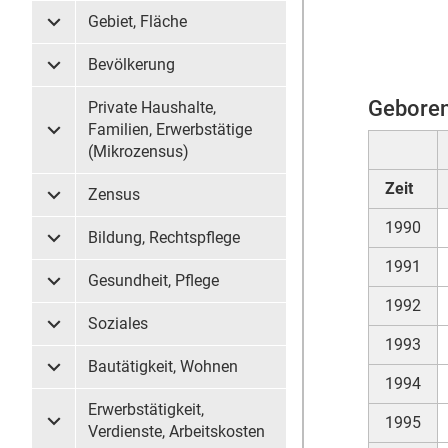
Gebiet, Fläche
Untermenü Gebiet, Fläche
Bevölkerung
Untermenü Bevölkerung
Geboren
Private Haushalte,
Familien, Erwerbstätige
Untermenü Private Haushalte, Familien, Erwerbstätige (
(Mikrozensus)
Zeit
Zensus
Untermenü Zensus
1990
Bildung, Rechtspflege
Untermenü Bildung, Rechtspflege
1991
Gesundheit, Pflege
Untermenü Gesundheit, Pflege
1992
Soziales
Untermenü Soziales
1993
Bautätigkeit, Wohnen
Untermenü Bautätigkeit, Wohnen
1994
Erwerbstätigkeit,
1995
Untermenü Erwerbstätigkeit, Verdienste, Arbeitskosten
Verdienste, Arbeitskosten