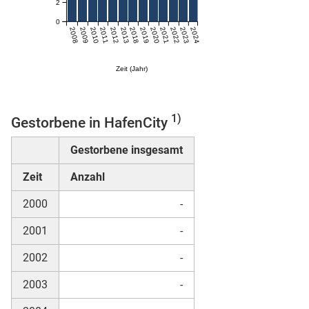
2
n
0
2008
2009
2010
2011
2012
2013
2018
2019
2020
2021
2022
2023
2024
Zeit (Jahr)
1)
Gestorbene in HafenCity
Gestorbene insgesamt
stätige (Mikrozensus)
Zeit
Anzahl
2000
-
2001
-
2002
-
2003
-