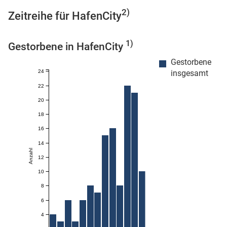
2)
Zeitreihe für HafenCity
1)
Gestorbene in HafenCity
 Karten
Gestorbene
24
insgesamt
22
20
18
16
14
Anzahl
12
10
8
6
4