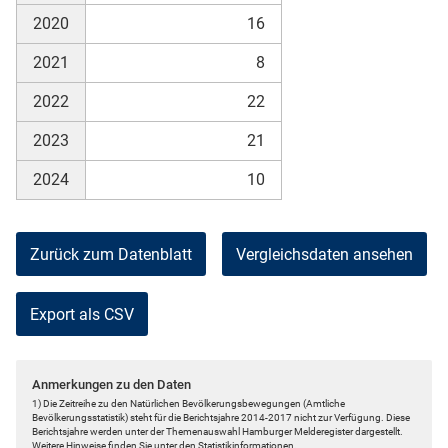
2020
16
2021
8
2022
22
2023
21
2024
10
Zurück zum Datenblatt
Vergleichsdaten ansehen
Export als CSV
Anmerkungen zu den Daten
1) Die Zeitreihe zu den Natürlichen Bevölkerungsbewegungen (Amtliche
Bevölkerungsstatistik) steht für die Berichtsjahre 2014-2017 nicht zur Verfügung. Diese
Berichtsjahre werden unter der Themenauswahl Hamburger Melderegister dargestellt.
Weitere Hinweise finden Sie unter den Statistikinformationen.