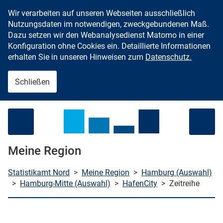
Wir verarbeiten auf unseren Webseiten ausschließlich
Zum Inhalt springen
Nutzungsdaten im notwendigen, zweckgebundenen Maß.
Dazu setzen wir den Webanalysedienst Matomo in einer
Konfiguration ohne Cookies ein. Detaillierte Informationen
erhalten Sie in unseren Hinweisen zum
Datenschutz.
Schließen
Menü öffnen
Meine Region
Statistikamt Nord
>
Meine Region
>
Hamburg (Auswahl)
>
Hamburg-Mitte (Auswahl)
>
HafenCity
>
Zeitreihe
che starten