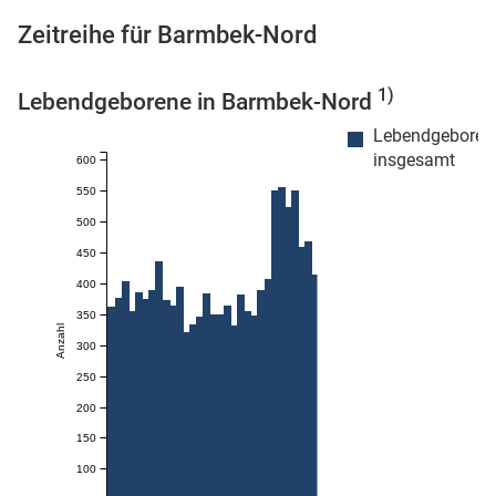
Zeitreihe für Barmbek-Nord
1)
Lebendgeborene in Barmbek-Nord
 Karten
Lebendgeboren
insgesamt
600
550
500
450
400
350
Anzahl
300
250
200
150
100