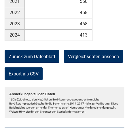
2021
550
2022
458
2023
468
2024
413
Zurück zum Datenblatt
Vergleichsdaten ansehen
Export als CSV
Anmerkungen zu den Daten
1) Die Zeitreihe zu den Natürlichen Bevölkerungsbewegungen (Amtliche
Bevölkerungsstatistik) steht für die Berichtsjahre 2014-2017 nicht zur Verfügung. Diese
Berichtsjahre werden unter der Themenauswahl Hamburger Melderegister dargestellt.
Weitere Hinweise finden Sie unter den Statistikinformationen.