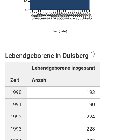
20
n
0
1990
1991
1992
1993
1994
1995
1996
1997
1998
1999
2000
2001
2002
2003
2004
2005
2006
2007
2008
2009
2010
2011
2012
2013
2018
2019
2020
2021
2022
2023
2024
Zeit (Jahr)
1)
Lebendgeborene in Dulsberg
Lebendgeborene insgesamt
stätige (Mikrozensus)
Zeit
Anzahl
1990
193
1991
190
1992
224
1993
228