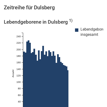
Zeitreihe für Dulsberg
1)
Lebendgeborene in Dulsberg
 Karten
Lebendgeboren
insgesamt
240
220
200
180
160
140
Anzahl
120
100
80
60
40