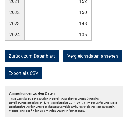
2021
152
2022
150
2023
148
2024
136
Zurück zum Datenblatt
Vergleichsdaten ansehen
Export als CSV
Anmerkungen zu den Daten
1) Die Zeitreihe zu den Natürlichen Bevölkerungsbewegungen (Amtliche
Bevölkerungsstatistik) steht für die Berichtsjahre 2014-2017 nicht zur Verfügung. Diese
Berichtsjahre werden unter der Themenauswahl Hamburger Melderegister dargestellt.
Weitere Hinweise finden Sie unter den Statistikinformationen.