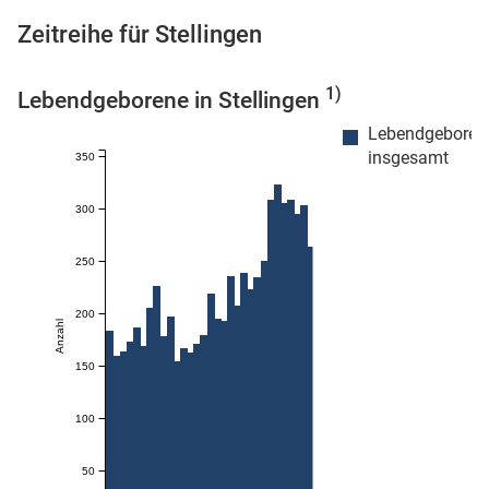
Zeitreihe für Stellingen
1)
Lebendgeborene in Stellingen
 Karten
Lebendgeboren
insgesamt
350
300
250
200
Anzahl
150
100
50