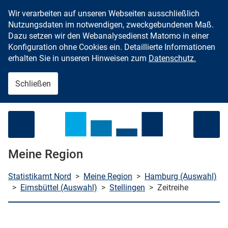
Wir verarbeiten auf unseren Webseiten ausschließlich
Zum Inhalt springen
Nutzungsdaten im notwendigen, zweckgebundenen Maß.
Dazu setzen wir den Webanalysedienst Matomo in einer
Konfiguration ohne Cookies ein. Detaillierte Informationen
erhalten Sie in unseren Hinweisen zum
Datenschutz.
Schließen
Menü öffnen
Meine Region
Statistikamt Nord
>
Meine Region
>
Hamburg (Auswahl)
>
Eimsbüttel (Auswahl)
>
Stellingen
>
Zeitreihe
che starten