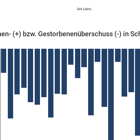
Zeit (Jahr)
en- (+) bzw. Gestorbenenüberschuss (-) in Sc
Mikrozensus)