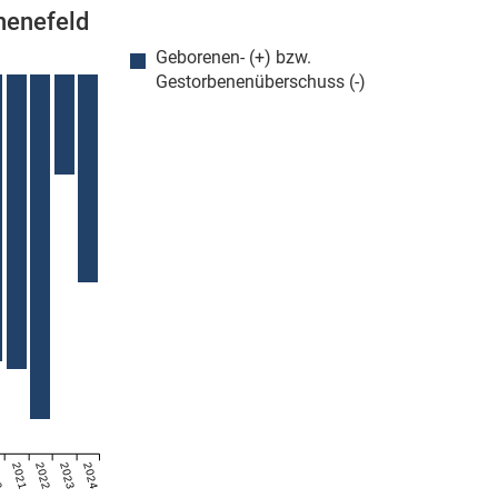
henefeld
Geborenen- (+) bzw.
Gestorbenenüberschuss (-)
20
2021
2022
2023
2024