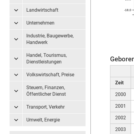
Landwirtschaft
-18,0
Untermenü Landwirtschaft
Unternehmen
Untermenü Unternehmen
Industrie, Baugewerbe,
Untermenü Industrie, Baugewerbe, Handwerk
Handwerk
Handel, Tourismus,
Geboren
Untermenü Handel, Tourismus, Dienstleistungen
Dienstleistungen
Volkswirtschaft, Preise
Untermenü Volkswirtschaft, Preise
Zeit
Steuern, Finanzen,
Untermenü Steuern, Finanzen, Öffentlicher Dienst
Öffentlicher Dienst
2000
2001
Transport, Verkehr
Untermenü Transport, Verkehr
2002
Umwelt, Energie
Untermenü Umwelt, Energie
2003