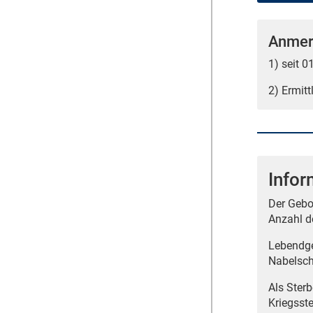
Anmer
1) seit 
2) Ermit
Infor
Der Gebo
Anzahl d
Lebendge
Nabelsch
Als Ster
Kriegsst