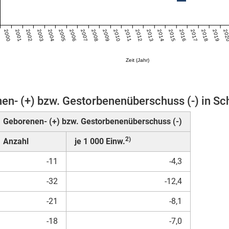
2000
2001
2002
2003
2004
2005
2006
2007
2008
2009
2010
2011
2012
2013
2014
2015
2016
2017
2018
2019
20
Zeit (Jahr)
en- (+) bzw. Gestorbenenüberschuss (-) in Sc
Geborenen- (+) bzw. Gestorbenenüberschuss (-)
2)
Anzahl
je 1 000 Einw.
-11
-4,3
-32
-12,4
-21
-8,1
-18
-7,0