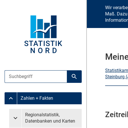
Wir verarb
Maß. Dazu 
Informatio
Meine
Statistika
Suche
Steinburg 
Suche starten
Zahlen + Fakten
Untermenü Zahlen + Fakten
Zeitre
Untermenü überspringen
Regionalstatistik,
Untermenü Regionalstatistik, Datenbanken und Karten
Datenbanken und Karten