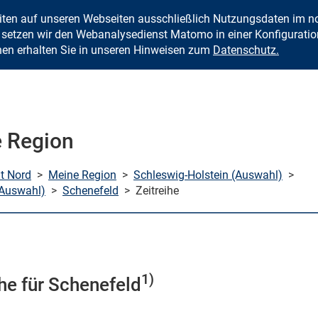
eiten auf unseren Webseiten ausschließlich Nutzungsdaten im
Zum Inhalt springen
setzen wir den Webanalysedienst Matomo in einer Konfiguration 
nen erhalten Sie in unseren Hinweisen zum
Datenschutz.
 Region
mt Nord
>
Meine Region
>
Schleswig-Holstein (Auswahl)
>
(Auswahl)
>
Schenefeld
>
Zeitreihe
1)
ihe für Schenefeld