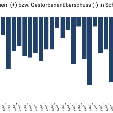
en- (+) bzw. Gestorbenenüberschuss (-) in Sc
2000
2001
2002
2003
2004
2005
2006
2007
2008
2009
2010
2011
2012
2013
2014
2015
2016
2017
2018
2019
20