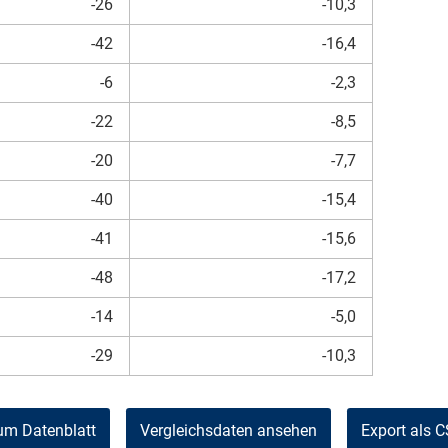
-26
-10,3
-42
-16,4
-6
-2,3
-22
-8,5
-20
-7,7
-40
-15,4
-41
-15,6
-48
-17,2
-14
-5,0
-29
-10,3
um Datenblatt
Vergleichsdaten ansehen
Export als 