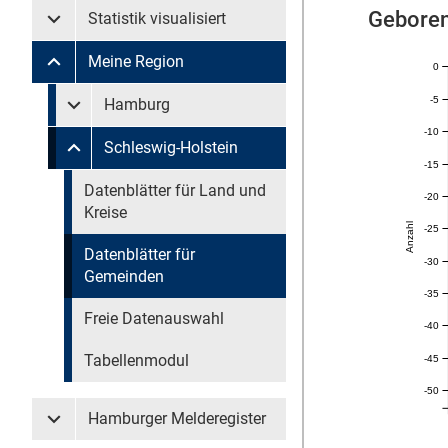
Geboren
Statistik visualisiert
Untermenü Statistik visualisiert
Meine Region
0
Untermenü Meine Region
-5
Untermenü überspringen
Hamburg
Untermenü Meine Region Hamburg
-10
Schleswig-Holstein
Untermenü Meine Region Schleswig-Holstein
-15
Untermenü überspringen
Datenblätter für Land und
-20
Kreise
Anzahl
-25
Datenblätter für
-30
Gemeinden
-35
Freie Datenauswahl
-40
Tabellenmodul
-45
-50
Hamburger Melderegister
Untermenü Hamburger Melderegister